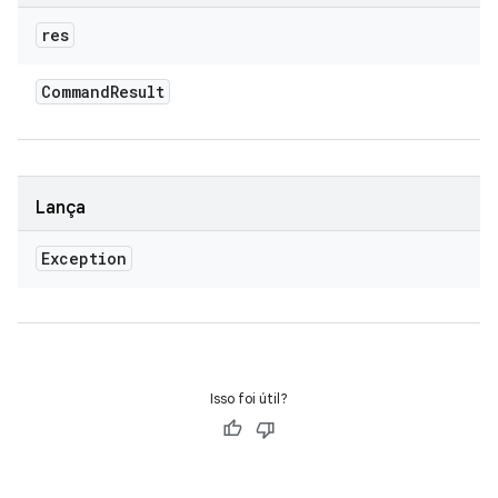
res
Command
Result
Lança
Exception
Isso foi útil?