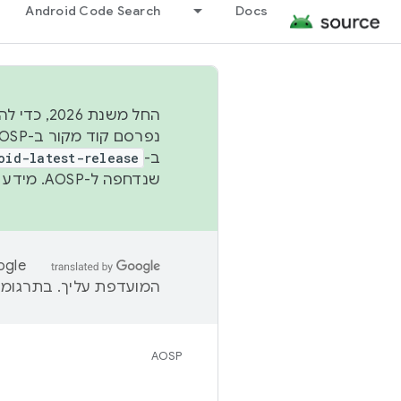
Android Code Search
Docs
החל משנת
ב-
oid-latest-release
שנדחפה ל-AOSP. מידע נוסף זמין במאמר
המועדפת עליך. בתרגומים
AOSP