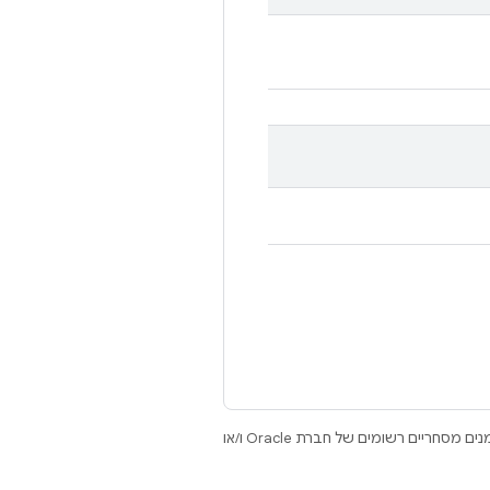
.‏ Java ו-OpenJDK הם סימנים מסחריים או סימנים מסחריים רשומים של חברת Oracle ו/או