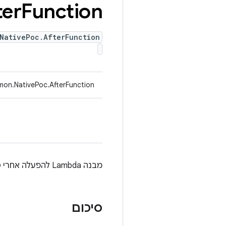
ter
Function
NativePoc.AfterFunction
mon.NativePoc.AfterFunction
מבנה Lambda להפעלה אחרי סיום הביצוע של ה-PoC, אבל לפני טענת הנכוֹנוּת והניקוי.
סיכום