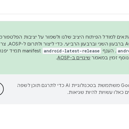
 2026, כדי להתאים למודל הפיתוח היציב שלנו ולשמור על יציבות הפלט
נפרסם קוד מקור ב-AOSP 
andr
. הענף
android-latest-release
manifest תמי
שינויים ב-AOSP
.
‫Google משתמשת בטכנולוגיית AI כדי לתרגם תוכן לשפה
 כאלו עשויות להיות שגיאות.