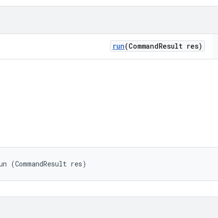
run
(Command
Result res)
un (CommandResult res)