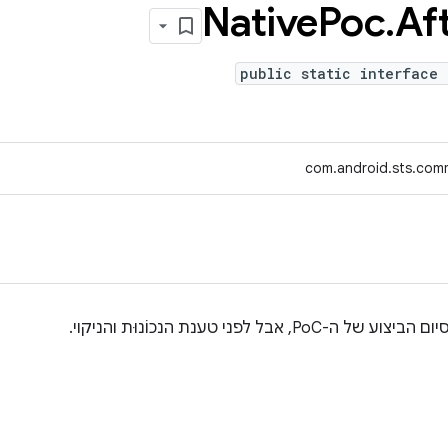
Native
Poc
.
Af
public static interface 
com.android.sts.com