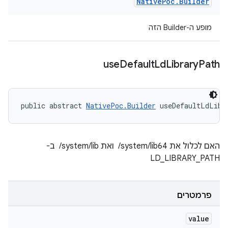
Native
Poc
.
Builder
מופע ה-Builder הזה
use
Default
Ld
Library
Path
public abstract 
NativePoc.Builder
 useDefaultLdLibr
האם לכלול את ‎ /system/lib64 ואת ‎ /system/lib ב-
LD_LIBRARY_PATH
פרמטרים
value