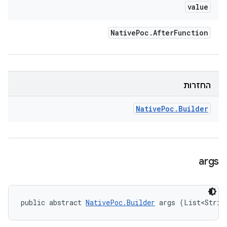
value
Native
Poc
.
After
Function
החזרות
Native
Poc
.
Builder
args
public abstract 
NativePoc.Builder
 args (List<Strin