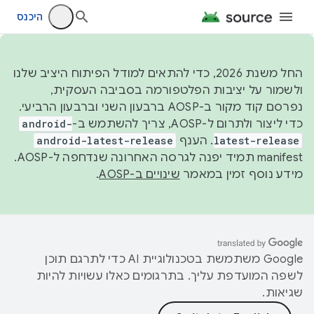
היכנס
החל משנת 2026, כדי להתאים למודל הפיתוח היציב שלנו
ולשמור על יציבות הפלטפורמה בסביבה העסקית,
נפרסם קוד מקור ב-AOSP ברבעון השני וברבעון הרביעי.
כדי ליצור ולתרום ל-AOSP, צריך להשתמש ב-
android-
latest-release
. הענף
android-latest-release
manifest תמיד יפנה לגרסה האחרונה שנדחפה ל-AOSP.
מידע נוסף זמין במאמר
שינויים ב-AOSP
.
‫Google משתמשת בטכנולוגיית AI כדי לתרגם תוכן
לשפה המועדפת עליך. בתרגומים כאלו עשויות להיות
שגיאות.