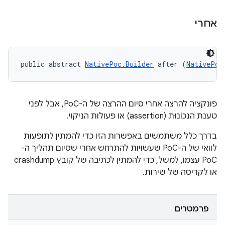
אחרי
public abstract 
NativePoc.Builder
 after (
NativePoc
פונקציה להרצה אחרי סיום ההרצה של ה-PoC, אבל לפני
טענת הנכוֹנוּת (assertion) או פעולות הניקוי.
בדרך כלל משתמשים באפשרות הזו כדי להמתין לתופעות
לוואי של ה-PoC שעשויות להתרחש אחרי שסיום תהליך ה-
PoC עצמו, למשל, כדי להמתין לכתיבה של קובץ crashdump
או לקריסה של שירות.
פרמטרים