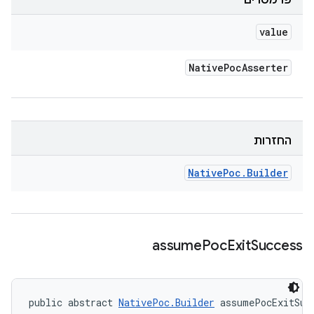
פרמטרים
value
Native
Poc
Asserter
החזרות
Native
Poc
.
Builder
assume
Poc
Exit
Success
public abstract 
NativePoc.Builder
 assumePocExitSuc