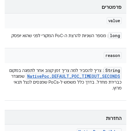
פרמטרים
value
long
: מספר השניות להרצת ה-PoC המקורי לפני שהוא יופסק
reason
String
: צריך להסביר למה צריך זמן קצוב אחר לתפוגה במקום
Native
Poc
.
DEFAULT
_
POC
_
TIMEOUT
_
SECONDS
שמוגדר
כברירת מחדל. בדרך כלל משמש ל-PoCs שמנסים לנצל תנאי
מרוץ.
החזרות