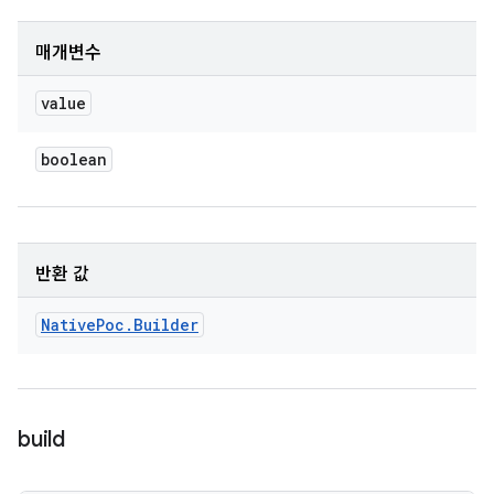
매개변수
value
boolean
반환 값
Native
Poc
.
Builder
build