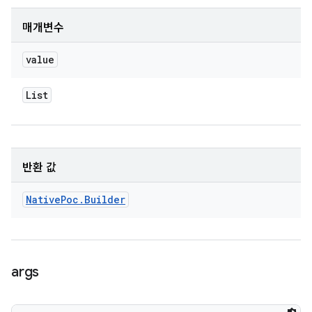
매개변수
value
List
반환 값
Native
Poc
.
Builder
args