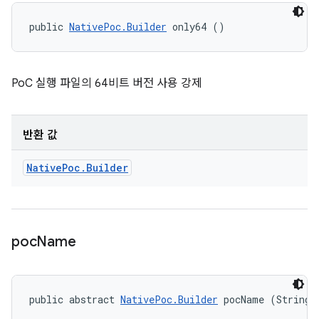
public 
NativePoc.Builder
 only64 ()
PoC 실행 파일의 64비트 버전 사용 강제
반환 값
Native
Poc
.
Builder
poc
Name
public abstract 
NativePoc.Builder
 pocName (String 