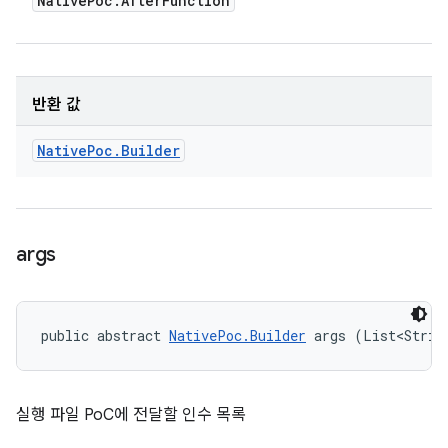
Native
Poc
.
After
Function
반환 값
Native
Poc
.
Builder
args
public abstract 
NativePoc.Builder
 args (List<Strin
실행 파일 PoC에 전달할 인수 목록