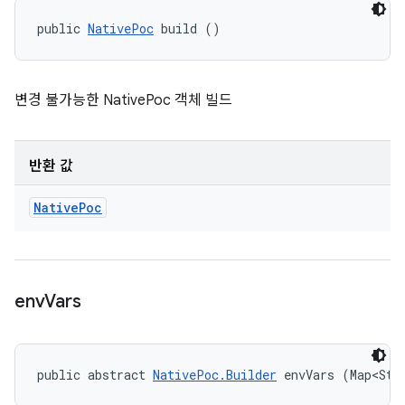
public 
NativePoc
 build ()
변경 불가능한 NativePoc 객체 빌드
반환 값
Native
Poc
env
Vars
public abstract 
NativePoc.Builder
 envVars (Map<Str