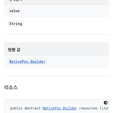
value
String
반환 값
Native
Poc
.
Builder
리소스
public abstract 
NativePoc.Builder
 resources (List<