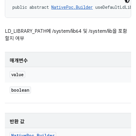
public abstract 
NativePoc.Builder
 useDefaultLdLibr
LD_LIBRARY_PATH에 /system/lib64 및 /system/lib을 포함
할지 여부
매개변수
value
boolean
반환 값
Native
Poc
.
Builder