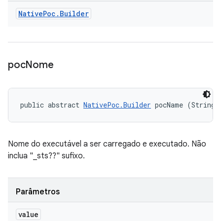
Native
Poc
.
Builder
poc
Nome
public abstract 
NativePoc.Builder
 pocName (String 
Nome do executável a ser carregado e executado. Não
inclua "_sts??" sufixo.
Parâmetros
value