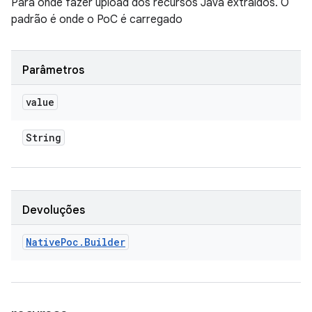
Para onde fazer upload dos recursos Java extraídos. O
padrão é onde o PoC é carregado
Parâmetros
value
String
Devoluções
Native
Poc
.
Builder