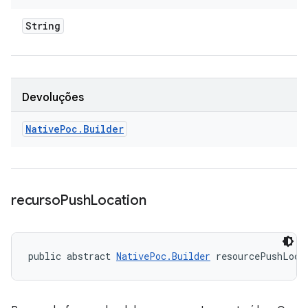
String
Devoluções
Native
Poc
.
Builder
recurso
Push
Location
public abstract 
NativePoc.Builder
 resourcePushLoca