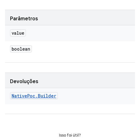
Parâmetros
value
boolean
Devoluções
Native
Poc
.
Builder
Isso foi útil?