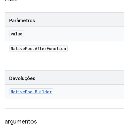
Parâmetros
value
Native
Poc
.
After
Function
Devoluções
Native
Poc
.
Builder
argumentos