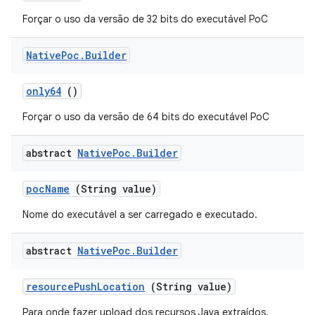
Forçar o uso da versão de 32 bits do executável PoC
Native
Poc
.
Builder
only64
()
Forçar o uso da versão de 64 bits do executável PoC
abstract
Native
Poc
.
Builder
poc
Name
(String value)
Nome do executável a ser carregado e executado.
abstract
Native
Poc
.
Builder
resource
Push
Location
(String value)
Para onde fazer upload dos recursos Java extraídos.