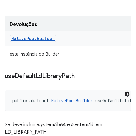
Devoluções
Native
Poc
.
Builder
esta instância do Builder
use
Default
Ld
Library
Path
public abstract 
NativePoc.Builder
 useDefaultLdLibr
Se deve incluir /system/lib64 e /system/lib em
LD_LIBRARY_PATH