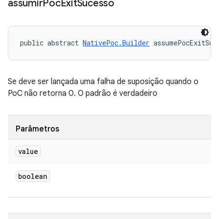
assumir
Poc
Exit
Sucesso
public abstract 
NativePoc.Builder
 assumePocExitSuc
Se deve ser lançada uma falha de suposição quando o
PoC não retorna 0. O padrão é verdadeiro
Parâmetros
value
boolean