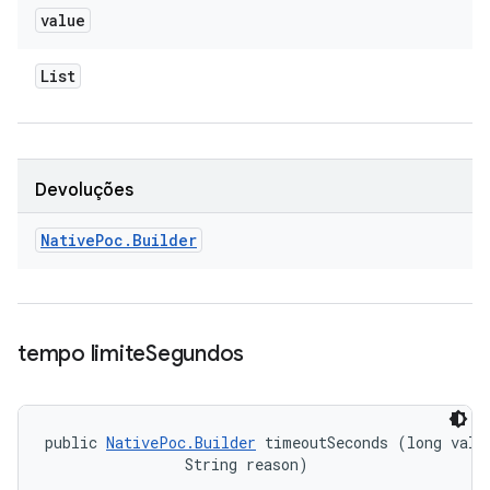
value
List
Devoluções
Native
Poc
.
Builder
tempo limite
Segundos
public 
NativePoc.Builder
 timeoutSeconds (long value
                String reason)