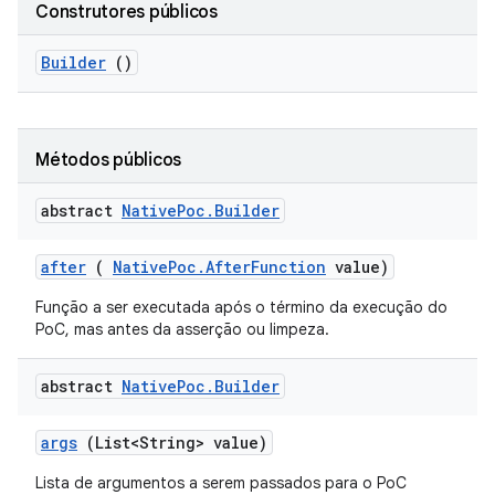
Construtores públicos
Builder
()
Métodos públicos
abstract
Native
Poc
.
Builder
after
(
Native
Poc
.
After
Function
value)
Função a ser executada após o término da execução do
PoC, mas antes da asserção ou limpeza.
abstract
Native
Poc
.
Builder
args
(List<String> value)
Lista de argumentos a serem passados ​​para o PoC