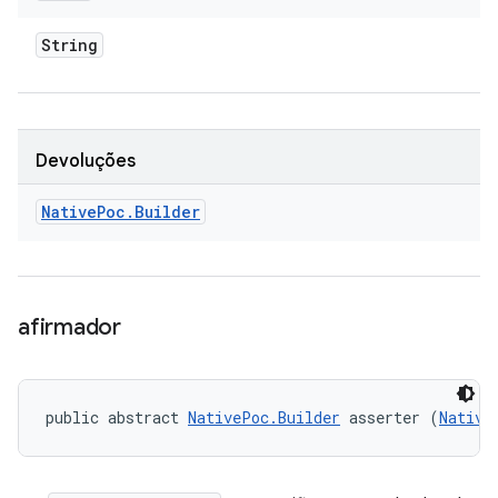
String
Devoluções
Native
Poc
.
Builder
afirmador
public abstract 
NativePoc.Builder
 asserter (
Native