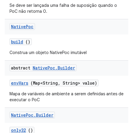
Se deve ser lançada uma falha de suposição quando o
PoC não retorna 0.
Native
Poc
build
()
Construa um objeto NativePoc imutável
abstract
Native
Poc
.
Builder
env
Vars
(Map<String
,
String> value)
Mapa de variáveis ​​de ambiente a serem definidas antes de
executar o PoC
Native
Poc
.
Builder
only32
()