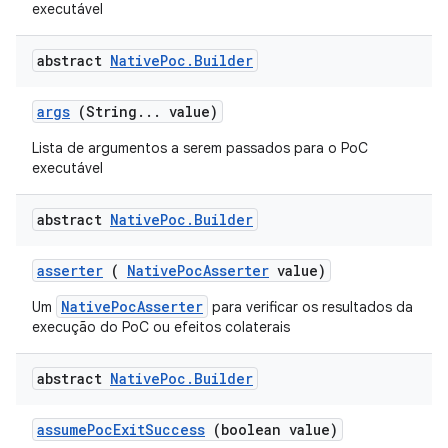
executável
abstract
Native
Poc
.
Builder
args
(String
.
.
.
value)
Lista de argumentos a serem passados ​​para o PoC
executável
abstract
Native
Poc
.
Builder
asserter
(
Native
Poc
Asserter
value)
NativePocAsserter
Um
para verificar os resultados da
execução do PoC ou efeitos colaterais
abstract
Native
Poc
.
Builder
assume
Poc
Exit
Success
(boolean value)