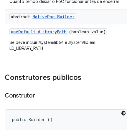
Quanto tempo deixar o PoC funcionar antes de encerrar
abstract
Native
Poc
.
Builder
use
Default
Ld
Library
Path
(boolean value)
Se deve incluir /system/lib64 e /system/lib em
LD_LIBRARY_PATH
Construtores públicos
Construtor
public Builder ()