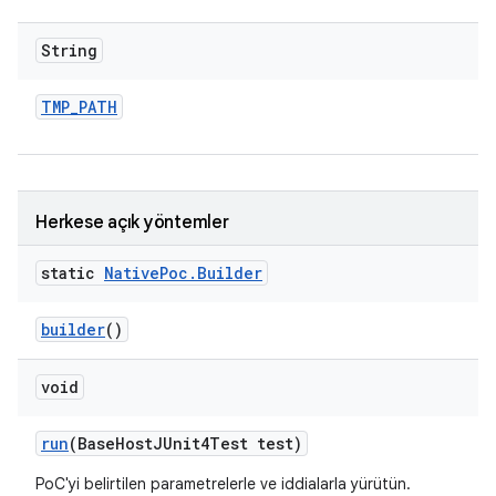
String
TMP
_
PATH
Herkese açık yöntemler
static
Native
Poc
.
Builder
builder
()
void
run
(Base
Host
JUnit4Test test)
PoC'yi belirtilen parametrelerle ve iddialarla yürütün.