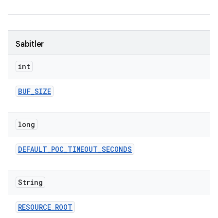
Sabitler
int
BUF
_
SIZE
long
DEFAULT
_
POC
_
TIMEOUT
_
SECONDS
String
RESOURCE
_
ROOT