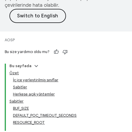
çevirilerinde hata olabilir.
AOSP
Bu size yardımcı oldu mu?
Bu sayfada
Özet
İç içe yerleştirilmiş sınıflar
Sabitler
Herkese açık yöntemler
Sabitler
BUF_SIZE
DEFAULT_POC_TIMEOUT_SECONDS
RESOURCE_ROOT