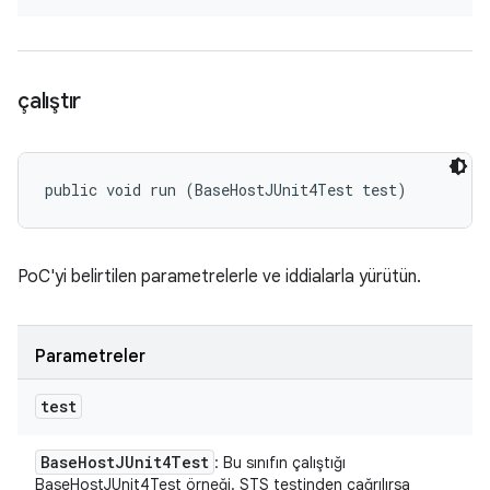
çalıştır
public void run (BaseHostJUnit4Test test)
PoC'yi belirtilen parametrelerle ve iddialarla yürütün.
Parametreler
test
Base
Host
JUnit4Test
: Bu sınıfın çalıştığı
BaseHostJUnit4Test örneği. STS testinden çağrılırsa