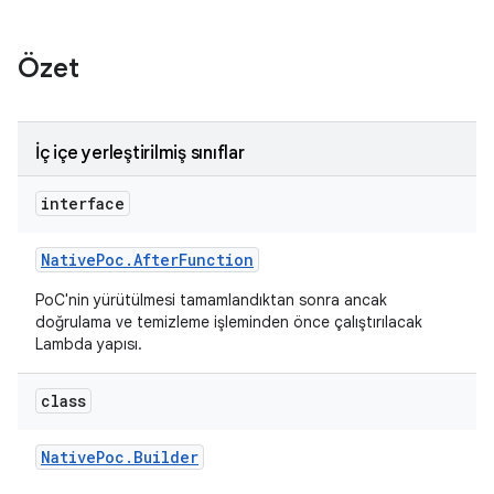
Özet
İç içe yerleştirilmiş sınıflar
interface
Native
Poc
.
After
Function
PoC'nin yürütülmesi tamamlandıktan sonra ancak
doğrulama ve temizleme işleminden önce çalıştırılacak
Lambda yapısı.
class
Native
Poc
.
Builder