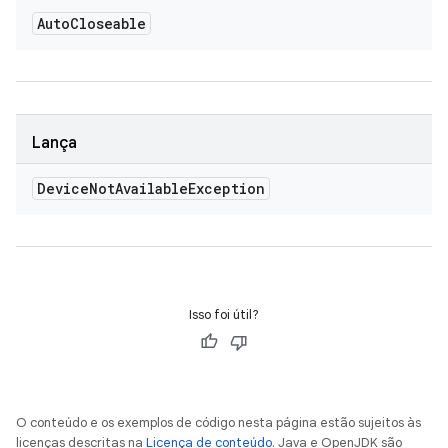
Auto
Closeable
Lança
Device
Not
Available
Exception
Isso foi útil?
O conteúdo e os exemplos de código nesta página estão sujeitos às
licenças descritas na
Licença de conteúdo
. Java e OpenJDK são