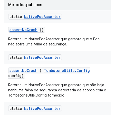
Métodos públicos
static
Native
Poc
Asserter
assert
No
Crash
()
Retorna um NativePocAsserter que garante que o Poc
não sofra uma falha de segurança.
static
Native
Poc
Asserter
assert
No
Crash
(
Tombstone
Utils
.
Config
config)
Retorna um NativePocAsserter que garante que não haja
nenhuma falha de segurança detectada de acordo com o
TombstoneUtils.Config fornecido
static
Native
Poc
Asserter