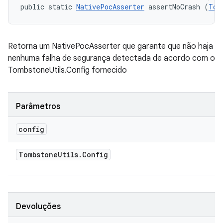
public static 
NativePocAsserter
 assertNoCrash (
Tom
Retorna um NativePocAsserter que garante que não haja
nenhuma falha de segurança detectada de acordo com o
TombstoneUtils.Config fornecido
Parâmetros
config
Tombstone
Utils
.
Config
Devoluções