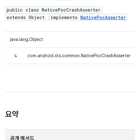
public class NativePocCrashAsserter
extends Object
implements
NativePocAsserter
java.lang.Object
↳
com.android.sts.common.NativePocCrashAsserter
요약
공개 메서드