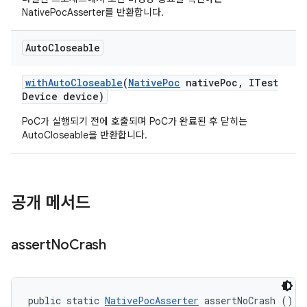
NativePocAsserter를 반환합니다.
Auto
Closeable
with
Auto
Closeable
(
Native
Poc
native
Poc
,
ITest
Device device)
PoC가 실행되기 전에 호출되며 PoC가 완료된 후 닫히는
AutoCloseable을 반환합니다.
공개 메서드
assert
No
Crash
public static 
NativePocAsserter
 assertNoCrash ()