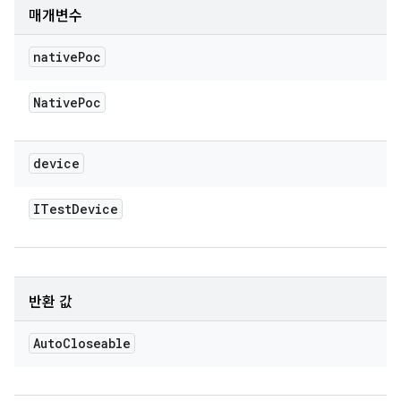
매개변수
native
Poc
Native
Poc
device
ITest
Device
반환 값
Auto
Closeable