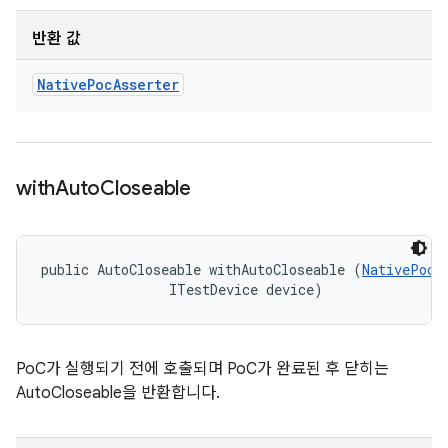
반환 값
Native
Poc
Asserter
with
Auto
Closeable
public AutoCloseable withAutoCloseable (
NativePoc
 
                ITestDevice device)
PoC가 실행되기 전에 호출되며 PoC가 완료된 후 닫히는
AutoCloseable을 반환합니다.