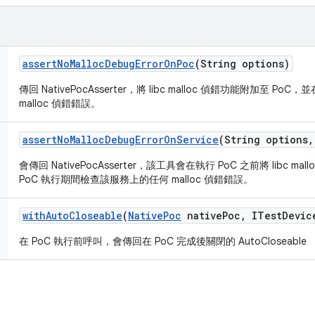
assert
No
Malloc
Debug
Error
On
Poc
(String options)
傳回 NativePocAsserter，將 libc malloc 偵錯功能附加至 Po
malloc 偵錯錯誤。
assert
No
Malloc
Debug
Error
On
Service
(String options
,
會傳回 NativePocAsserter，該工具會在執行 PoC 之前將 libc 
PoC 執行期間檢查該服務上的任何 malloc 偵錯錯誤。
with
Auto
Closeable
(
Native
Poc
native
Poc
,
ITest
Devic
在 PoC 執行前呼叫，會傳回在 PoC 完成後關閉的 AutoCloseable