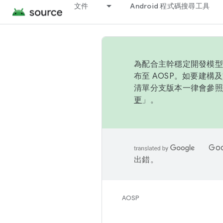
文件
Android 程式碼搜尋工具
為配合主幹穩定開發模型，
布至 AOSP。如要建構及
清單分支版本一律會參照推
更
」。
Go
出錯。
AOSP