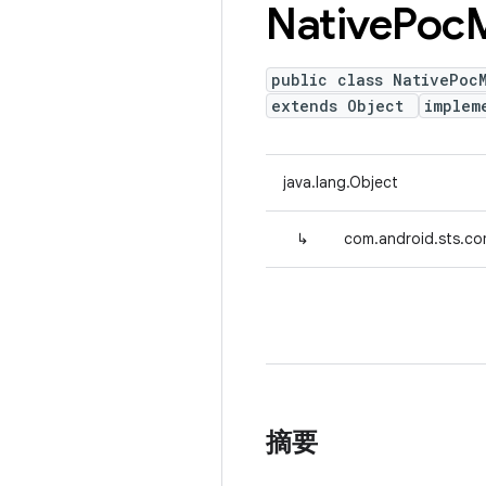
Native
Poc
public class NativePoc
extends Object
implem
java.lang.Object
↳
com.android.sts.c
摘要