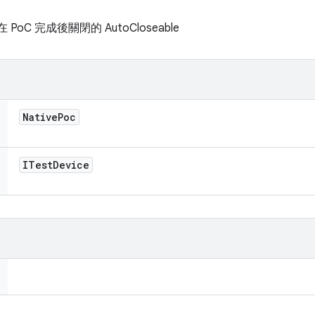
oC 完成後關閉的 AutoCloseable
Native
Poc
ITest
Device