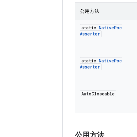
公用方法
static
Native
Poc
Asserter
static
Native
Poc
Asserter
Auto
Closeable
公用方法