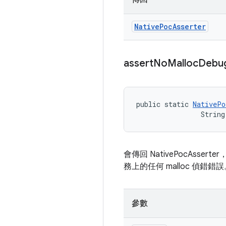
Native
Poc
Asserter
assert
No
Malloc
Debu
public static 
NativePo
                String
會傳回 NativePocAsser
務上的任何 malloc 偵錯錯
參數