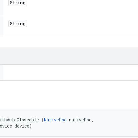
String
String
ithAutoCloseable (
NativePoc
 nativePoc, 

evice device)