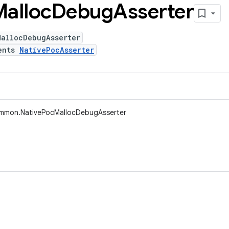
Malloc
Debug
Asserter
MallocDebugAsserter
ents
NativePocAsserter
ommon.NativePocMallocDebugAsserter