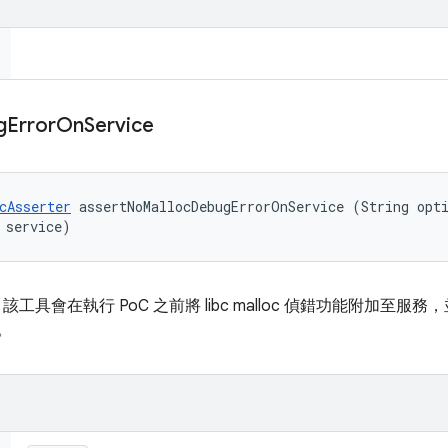
g
Error
On
Service
cAsserter
 assertNoMallocDebugErrorOnService (String opti
 service)
ter，該工具會在執行 PoC 之前將 libc malloc 偵錯功能附加至
誤。