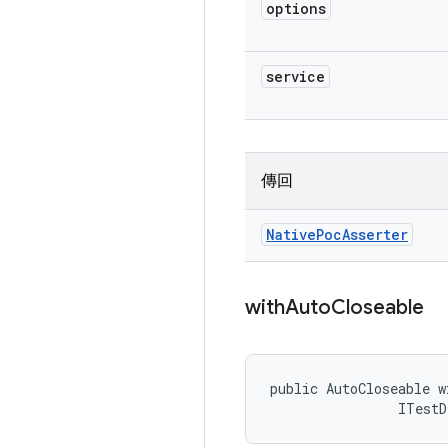
options
service
傳回
Native
Poc
Asserter
with
Auto
Closeable
public AutoCloseable w
                ITestD