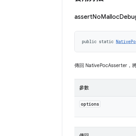
assert
No
Malloc
Debu
public static 
NativePo
傳回 NativePocAsserte
參數
options
傳回