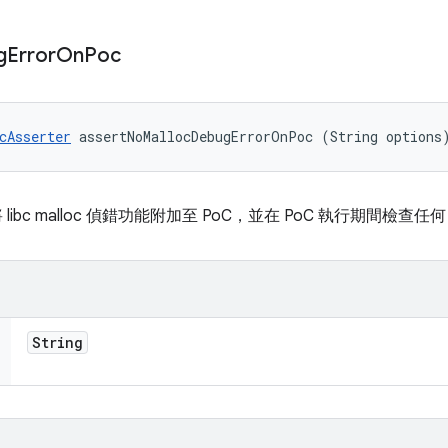
g
Error
On
Poc
cAsserter
 assertNoMallocDebugErrorOnPoc (String options
r，將 libc malloc 偵錯功能附加至 PoC，並在 PoC 執行期間檢查任何
String