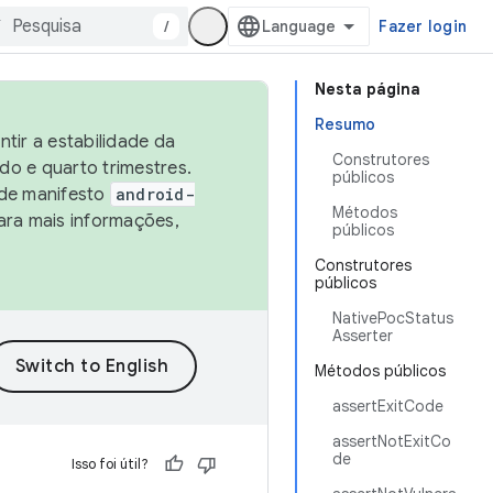
/
Fazer login
Nesta página
Resumo
tir a estabilidade da
Construtores
o e quarto trimestres.
públicos
 de manifesto
android-
Métodos
ara mais informações,
públicos
Construtores
públicos
NativePocStatus
Asserter
Métodos públicos
assertExitCode
assertNotExitCo
de
Isso foi útil?