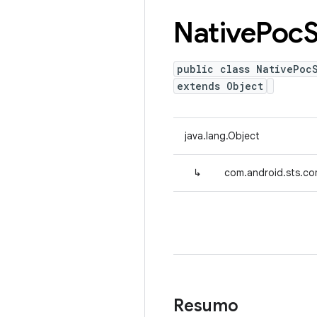
Native
Poc
S
public class NativePocS
extends Object
java.lang.Object
↳
com.android.sts.c
Resumo