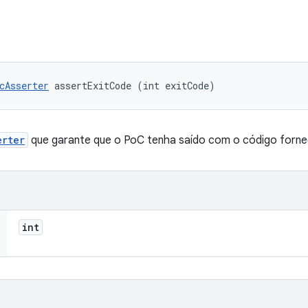
cAsserter
 assertExitCode (int exitCode)
erter
que garante que o PoC tenha saído com o código forne
int