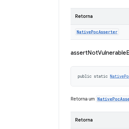
Retorna
Native
Poc
Asserter
assert
Not
Vulnerable
E
public static 
NativePo
Retorna um
NativePocAss
Retorna