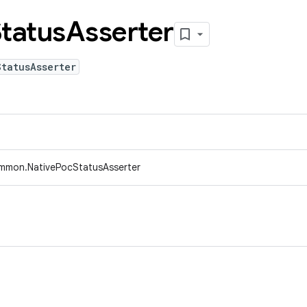
tatus
Asserter
tatusAsserter
ommon.NativePocStatusAsserter