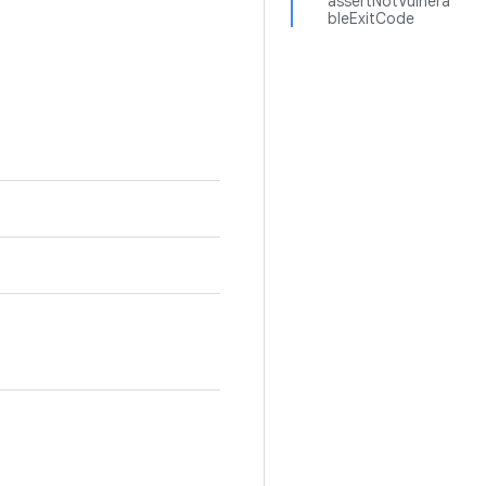
assertNotVulnera
bleExitCode