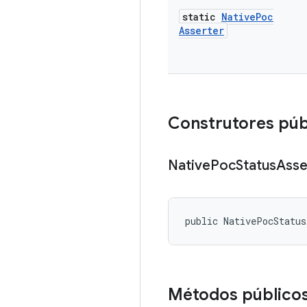
static
Native
Poc
Asserter
Construtores púb
Native
Poc
Status
Asse
public NativePocStatus
Métodos público