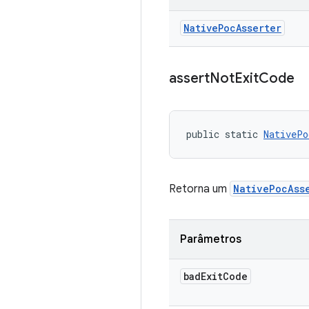
Native
Poc
Asserter
assert
Not
Exit
Code
public static 
NativePo
Retorna um
NativePocAss
Parâmetros
bad
Exit
Code