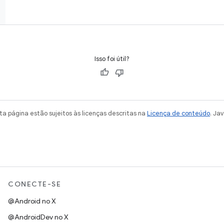
Isso foi útil?
a página estão sujeitos às licenças descritas na
Licença de conteúdo
. Ja
CONECTE-SE
@Android no X
@AndroidDev no X