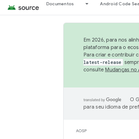
Documentos
Android Code Se
Em 2026, para nos alin
plataforma para o ecos
Para criar e contribuir
latest-release
sempre
consulte
Mudanças no
O G
para seu idioma de pre
AOSP