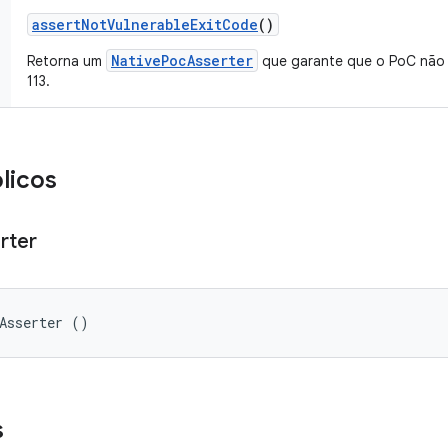
assert
Not
Vulnerable
Exit
Code
()
NativePocAsserter
Retorna um
que garante que o PoC não 
113.
licos
rter
Asserter ()
s