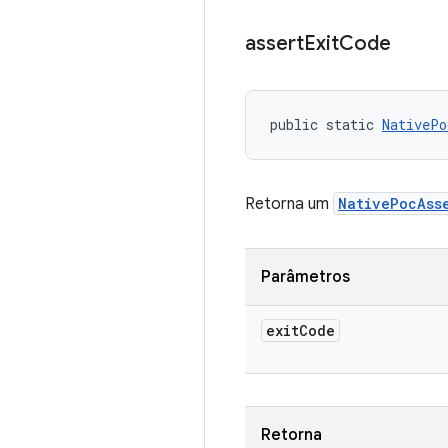
assert
Exit
Code
public static 
NativePo
Retorna um
NativePocAss
Parâmetros
exit
Code
Retorna