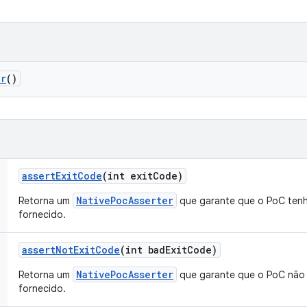
er
()
assert
Exit
Code
(int exit
Code)
NativePocAsserter
Retorna um
que garante que o PoC tenh
fornecido.
assert
Not
Exit
Code
(int bad
Exit
Code)
NativePocAsserter
Retorna um
que garante que o PoC não 
fornecido.