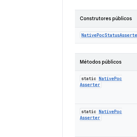
Construtores públicos
Native
Poc
Status
Assert
Métodos públicos
static
Native
Poc
Asserter
static
Native
Poc
Asserter