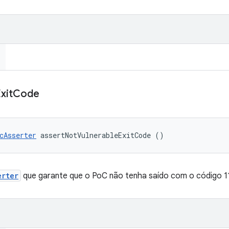
xit
Code
cAsserter
 assertNotVulnerableExitCode ()
erter
que garante que o PoC não tenha saído com o código 1