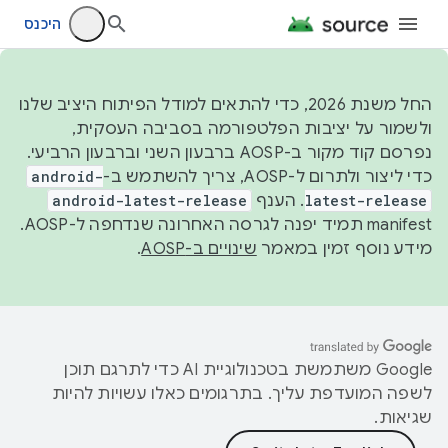
היכנס
החל משנת 2026, כדי להתאים למודל הפיתוח היציב שלנו
ולשמור על יציבות הפלטפורמה בסביבה העסקית,
נפרסם קוד מקור ב-AOSP ברבעון השני וברבעון הרביעי.
כדי ליצור ולתרום ל-AOSP, צריך להשתמש ב-
android-
latest-release
. הענף
android-latest-release
manifest תמיד יפנה לגרסה האחרונה שנדחפה ל-AOSP.
מידע נוסף זמין במאמר
שינויים ב-AOSP
.
‫Google משתמשת בטכנולוגיית AI כדי לתרגם תוכן
לשפה המועדפת עליך. בתרגומים כאלו עשויות להיות
שגיאות.