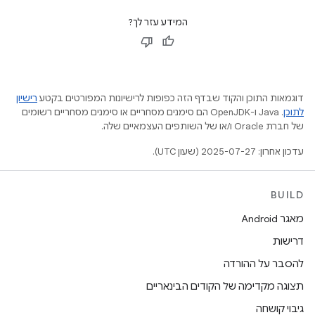
המידע עזר לך?
דוגמאות התוכן והקוד שבדף הזה כפופות לרישיונות המפורטים בקטע
רישיון
לתוכן
.‏ Java ו-OpenJDK הם סימנים מסחריים או סימנים מסחריים רשומים
של חברת Oracle ו/או של השותפים העצמאיים שלה.
עדכון אחרון: 2025-07-27 (שעון UTC).
BUILD
מאגר Android
דרישות
להסבר על ההורדה
תצוגה מקדימה של הקודים הבינאריים
גיבוי קושחה