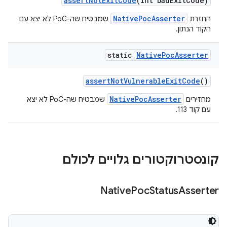
assert
Not
Exit
Code
(int bad
Exit
Code)
NativePocAsserter
החזרת
שמבטיח שה-PoC לא יצא עם
הקוד הנתון.
static
Native
Poc
Asserter
assert
Not
Vulnerable
Exit
Code
()
NativePocAsserter
מחזירים
שמבטיח שה-PoC לא יצא
עם קוד 113.
קונסטרוקטורים גלויים לכולם
Native
Poc
Status
Asserter