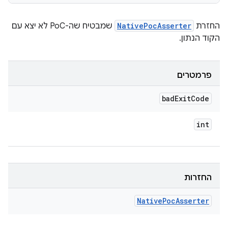
החזרת
NativePocAsserter
שמבטיח שה-PoC לא יצא עם
הקוד הנתון.
פרמטרים
bad
Exit
Code
int
החזרות
Native
Poc
Asserter