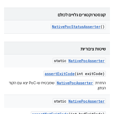
קונסטרוקטורים גלויים לכולם
Native
Poc
Status
Asserter
()
שיטות ציבוריות
static
Native
Poc
Asserter
assert
Exit
Code
(int exit
Code)
NativePocAsserter
החזרת
שמבטיח ש-PoC יצא עם הקוד
הנתון.
static
Native
Poc
Asserter