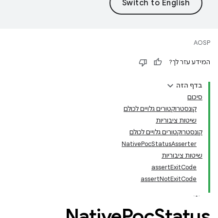
AOSP
המידע עזר לך?
בדף הזה
סיכום
קונסטרוקטורים גלויים לכולם
שיטות ציבוריות
קונסטרוקטורים גלויים לכולם
NativePocStatusAsserter
שיטות ציבוריות
assertExitCode
assertNotExitCode
Native
Poc
Status