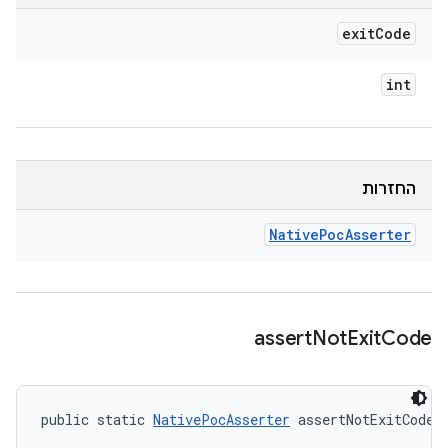
exit
Code
int
החזרות
Native
Poc
Asserter
assert
Not
Exit
Code
public static 
NativePocAsserter
 assertNotExitCode 