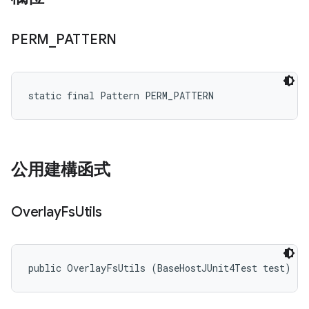
PERM
_
PATTERN
static final Pattern PERM_PATTERN
公用建構函式
Overlay
Fs
Utils
public OverlayFsUtils (BaseHostJUnit4Test test)