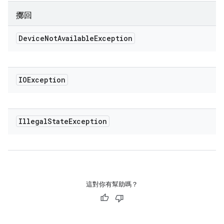
擲回
Device
Not
Available
Exception
IOException
Illegal
State
Exception
這對你有幫助嗎？