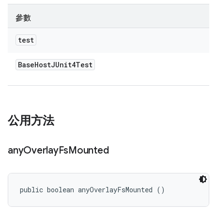
參數
test
Base
Host
JUnit4Test
公用方法
any
Overlay
Fs
Mounted
public boolean anyOverlayFsMounted ()