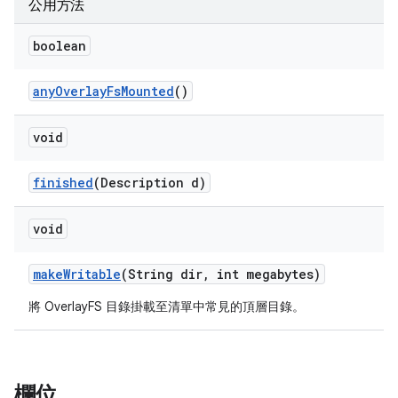
公用方法
boolean
any
Overlay
Fs
Mounted
()
void
finished
(Description d)
void
make
Writable
(String dir
,
int megabytes)
將 OverlayFS 目錄掛載至清單中常見的頂層目錄。
欄位