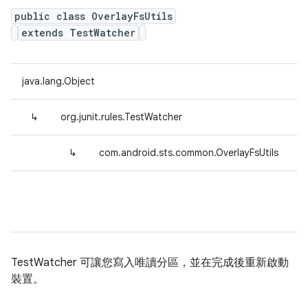
public class OverlayFsUtils
extends TestWatcher
java.lang.Object
↳
org.junit.rules.TestWatcher
↳
com.android.sts.common.OverlayFsUtils
TestWatcher 可讓您寫入唯讀分區，並在完成後重新啟動
裝置。