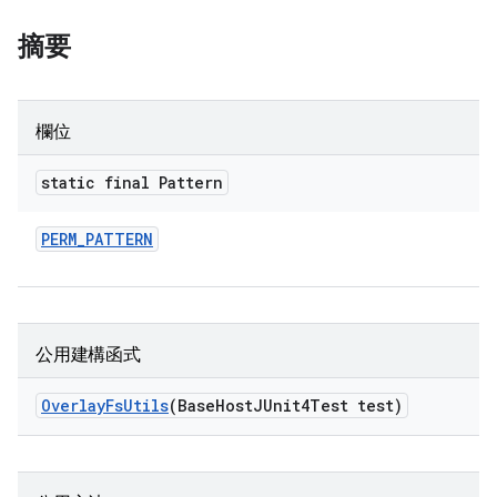
摘要
欄位
static final Pattern
PERM
_
PATTERN
公用建構函式
Overlay
Fs
Utils
(Base
Host
JUnit4Test test)