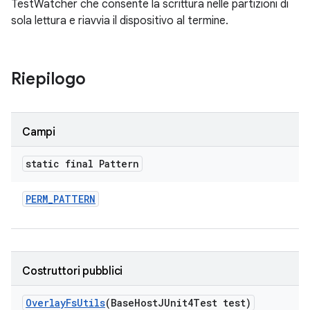
TestWatcher che consente la scrittura nelle partizioni di
sola lettura e riavvia il dispositivo al termine.
Riepilogo
Campi
static final Pattern
PERM
_
PATTERN
Costruttori pubblici
Overlay
Fs
Utils
(Base
Host
JUnit4Test test)