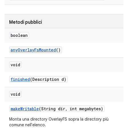
Metodi pubblici
boolean
any
Overlay
Fs
Mounted
()
void
finished
(Description d)
void
make
Writable
(String dir
,
int megabytes)
Monta una directory OverlayFS sopra la directory più
comune nell'elenco.