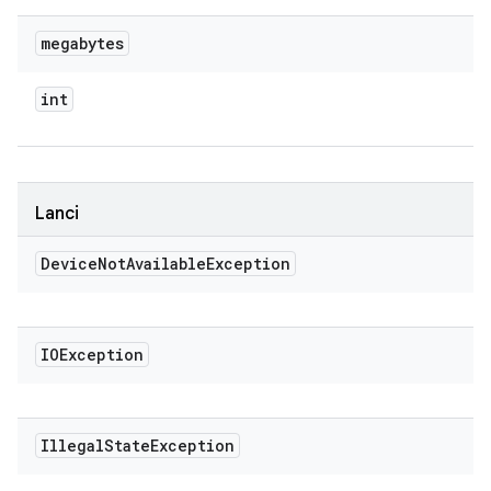
megabytes
int
Lanci
Device
Not
Available
Exception
IOException
Illegal
State
Exception