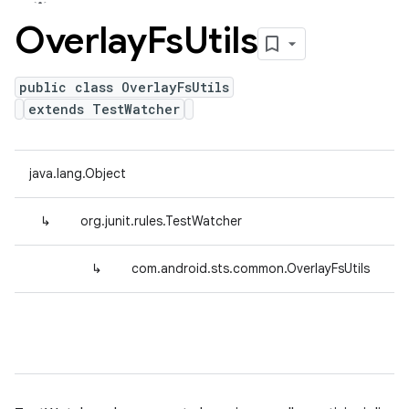
Overlay
Fs
Utils
public class OverlayFsUtils
extends TestWatcher
java.lang.Object
↳
org.junit.rules.TestWatcher
↳
com.android.sts.common.OverlayFsUtils