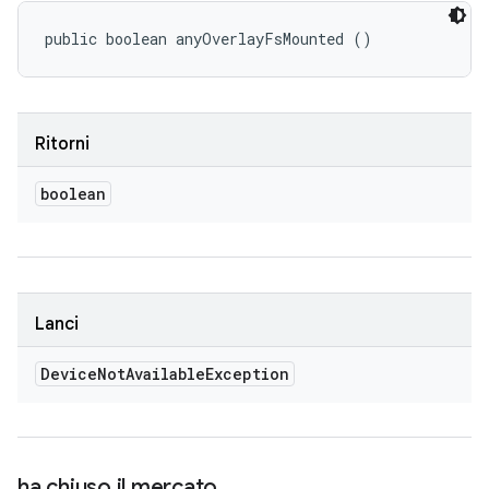
public boolean anyOverlayFsMounted ()
Ritorni
boolean
Lanci
Device
Not
Available
Exception
ha chiuso il mercato