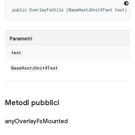
public OverlayFsUtils (BaseHostJUnit4Test test)
Parametri
test
Base
Host
JUnit4Test
Metodi pubblici
any
Overlay
Fs
Mounted