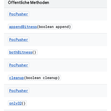
Öffentliche Methoden
Poc
Pusher
append
Bitness
(boolean append)
Poc
Pusher
both
Bitness
()
Poc
Pusher
cleanup
(boolean cleanup)
Poc
Pusher
only32
()