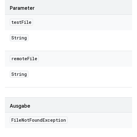
Parameter
test
File
String
remote
File
String
Ausgabe
File
Not
Found
Exception