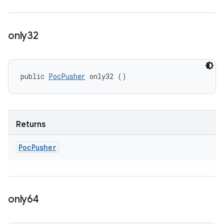
only32
public 
PocPusher
 only32 ()
Returns
Poc
Pusher
only64