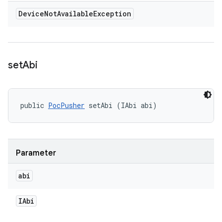
Device
Not
Available
Exception
set
Abi
public 
PocPusher
 setAbi (IAbi abi)
Parameter
abi
IAbi