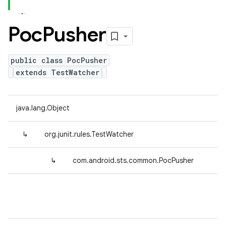
Poc
Pusher
public class PocPusher
extends TestWatcher
java.lang.Object
↳
org.junit.rules.TestWatcher
↳
com.android.sts.common.PocPusher