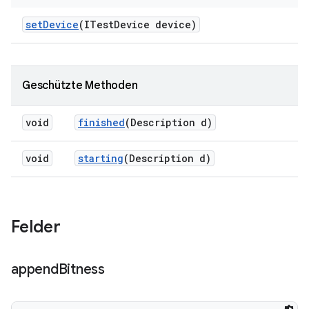
set
Device
(ITest
Device device)
Geschützte Methoden
void
finished
(Description d)
void
starting
(Description d)
Felder
append
Bitness