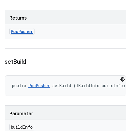
Returns
Poc
Pusher
set
Build
public 
PocPusher
 setBuild (IBuildInfo buildInfo)
Parameter
build
Info