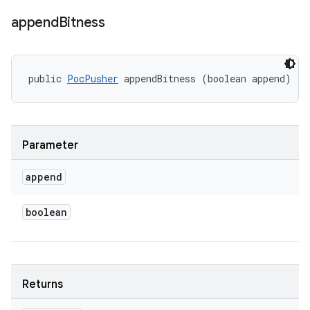
append
Bitness
public 
PocPusher
 appendBitness (boolean append)
Parameter
append
boolean
Returns