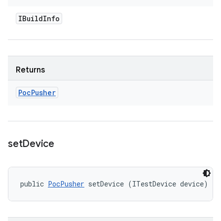
IBuild
Info
Returns
Poc
Pusher
set
Device
public 
PocPusher
 setDevice (ITestDevice device)