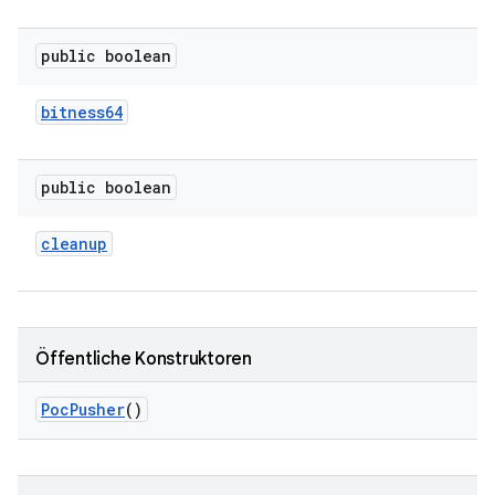
public boolean
bitness64
public boolean
cleanup
Öffentliche Konstruktoren
Poc
Pusher
()