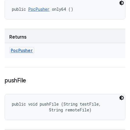
public 
PocPusher
 only64 ()
Returns
Poc
Pusher
push
File
public void pushFile (String testFile, 

                String remoteFile)