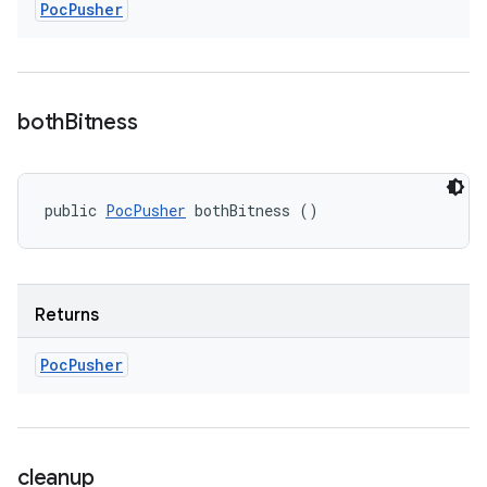
Poc
Pusher
both
Bitness
public 
PocPusher
 bothBitness ()
Returns
Poc
Pusher
cleanup