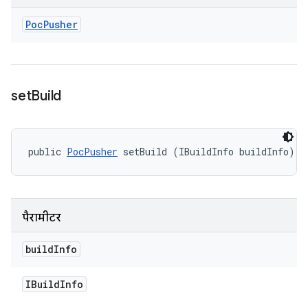
Poc
Pusher
set
Build
public 
PocPusher
 setBuild (IBuildInfo buildInfo)
पैरामीटर
build
Info
IBuild
Info