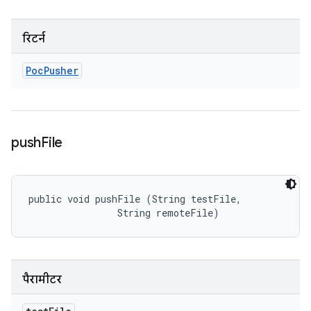
रिटर्न
Poc
Pusher
push
File
public void pushFile (String testFile, 

                String remoteFile)
पैरामीटर