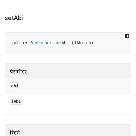
set
Abi
public 
PocPusher
 setAbi (IAbi abi)
पैरामीटर
abi
IAbi
रिटर्न