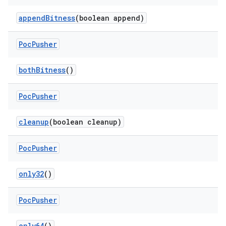
append
Bitness
(boolean append)
Poc
Pusher
both
Bitness
()
Poc
Pusher
cleanup
(boolean cleanup)
Poc
Pusher
only32
()
Poc
Pusher
only64
()