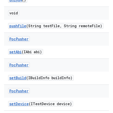
void
push
File
(String test
File
,
String remote
File)
Poc
Pusher
set
Abi
(IAbi abi)
Poc
Pusher
set
Build
(IBuild
Info build
Info)
Poc
Pusher
set
Device
(ITest
Device device)