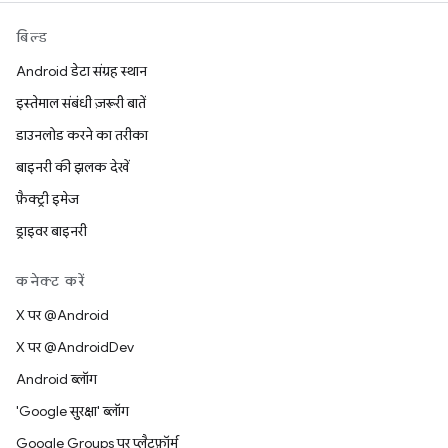
बिल्ड
Android डेटा संग्रह स्थान
इस्तेमाल संबंधी ज़रूरी बातें
डाउनलोड करने का तरीका
बाइनरी की झलक देखें
फ़ैक्ट्री इमेज
ड्राइवर बाइनरी
कनेक्ट करें
X पर @Android
X पर @AndroidDev
Android ब्लॉग
'Google सुरक्षा' ब्लॉग
Google Groups पर प्लैटफ़ॉर्म