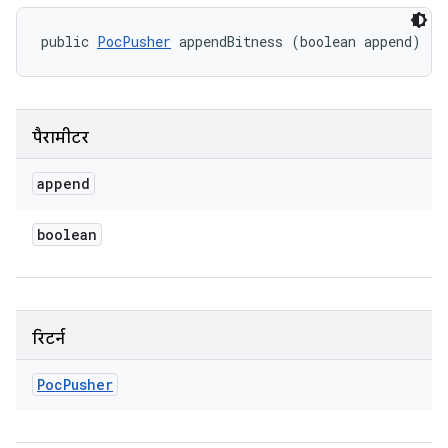
public 
PocPusher
 appendBitness (boolean append)
पैरामीटर
append
boolean
रिटर्न
Poc
Pusher