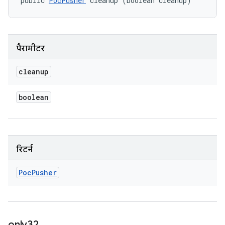
public 
PocPusher
 cleanup (boolean cleanup)
पैरामीटर
cleanup
boolean
रिटर्न
Poc
Pusher
only32