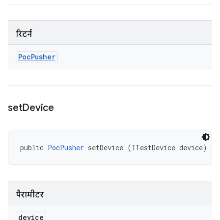
रिटर्न
Poc
Pusher
set
Device
public 
PocPusher
 setDevice (ITestDevice device)
पैरामीटर
device