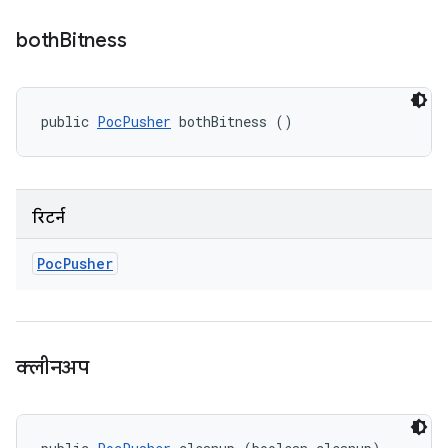
both
Bitness
public 
PocPusher
 bothBitness ()
रिटर्न
Poc
Pusher
क्लीनअप