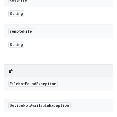
test
File
String
remote
File
String
थ्रो
File
Not
Found
Exception
Device
Not
Available
Exception