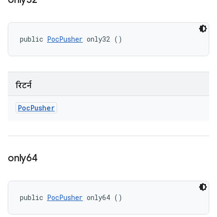
public 
PocPusher
 only32 ()
रिटर्न
Poc
Pusher
only64
public 
PocPusher
 only64 ()