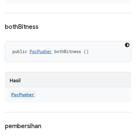
both
Bitness
public 
PocPusher
 bothBitness ()
Hasil
Poc
Pusher
pembersihan