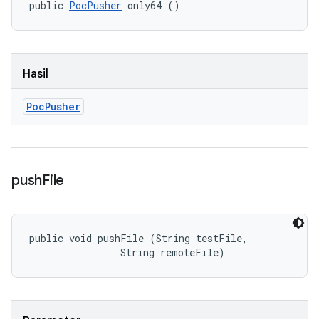
public 
PocPusher
 only64 ()
Hasil
Poc
Pusher
push
File
public void pushFile (String testFile, 

                String remoteFile)