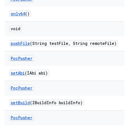
only64
()
void
push
File
(String test
File
,
String remote
File)
Poc
Pusher
set
Abi
(IAbi abi)
Poc
Pusher
set
Build
(IBuild
Info build
Info)
Poc
Pusher