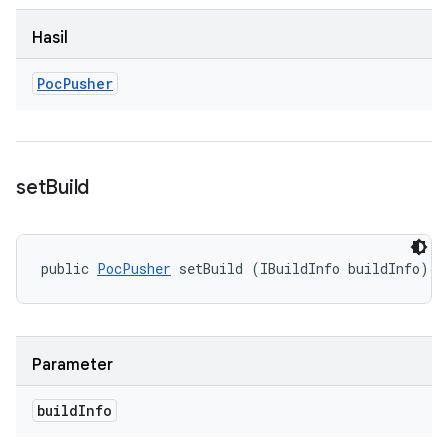
Hasil
Poc
Pusher
set
Build
public 
PocPusher
 setBuild (IBuildInfo buildInfo)
Parameter
build
Info