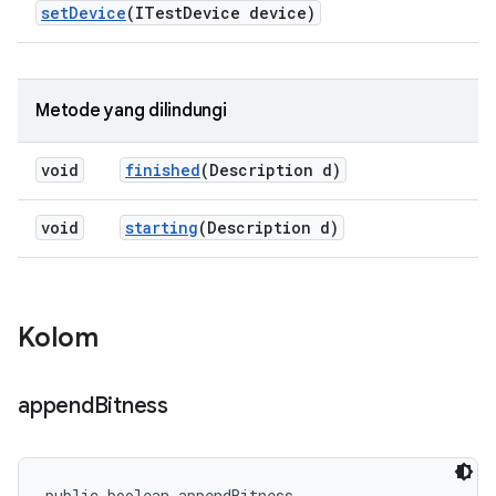
set
Device
(ITest
Device device)
Metode yang dilindungi
void
finished
(Description d)
void
starting
(Description d)
Kolom
append
Bitness
public boolean appendBitness