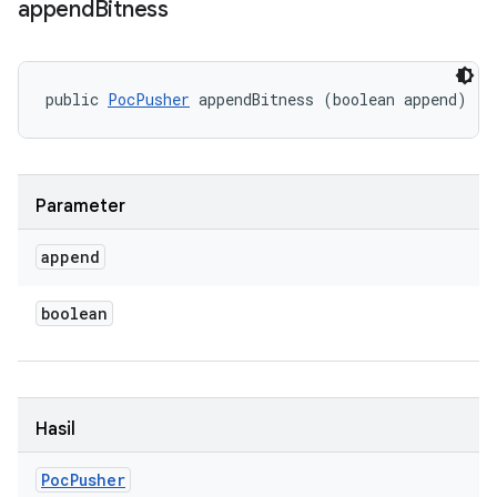
append
Bitness
public 
PocPusher
 appendBitness (boolean append)
Parameter
append
boolean
Hasil
Poc
Pusher