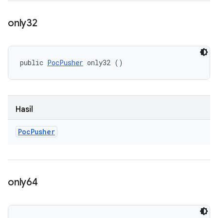
only32
public 
PocPusher
 only32 ()
Hasil
Poc
Pusher
only64