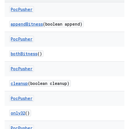
Poc
Pusher
append
Bitness
(boolean append)
Poc
Pusher
both
Bitness
()
Poc
Pusher
cleanup
(boolean cleanup)
Poc
Pusher
only32
()
Poc
Pusher