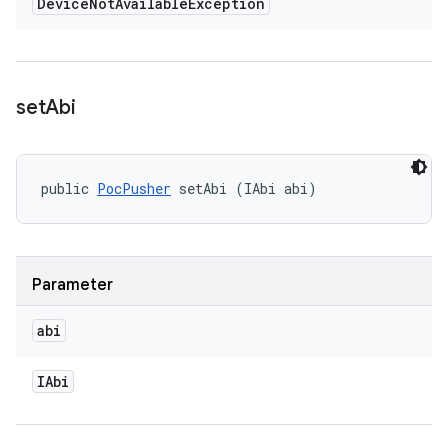
Device
Not
Available
Exception
set
Abi
public 
PocPusher
 setAbi (IAbi abi)
Parameter
abi
IAbi