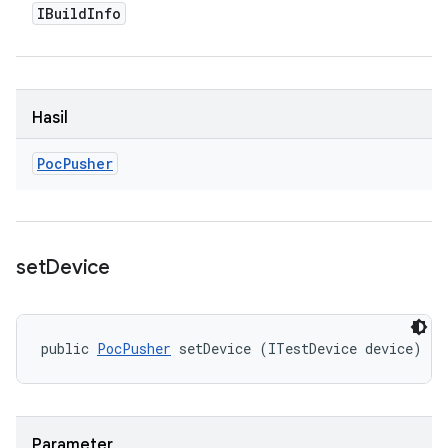
IBuild
Info
Hasil
Poc
Pusher
set
Device
public 
PocPusher
 setDevice (ITestDevice device)
Parameter