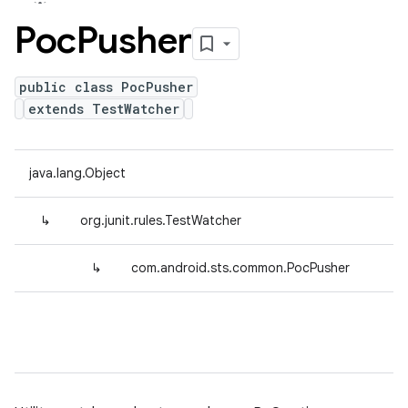
Poc
Pusher
public class PocPusher
extends TestWatcher
java.lang.Object
↳
org.junit.rules.TestWatcher
↳
com.android.sts.common.PocPusher