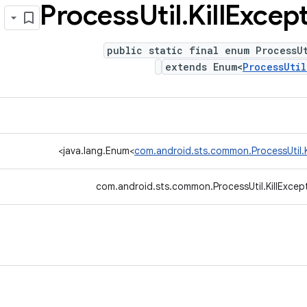
Process
Util
.
Kill
Except
public static final enum ProcessU
extends Enum<
ProcessUtil
>
java.lang.Enum<
com.android.sts.common.ProcessUtil.K
com.android.sts.common.ProcessUtil.KillExcep