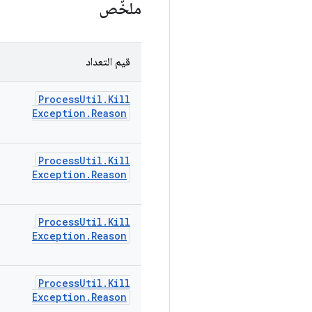
ملخّص
قيم التعداد
Process
Util
.
Kill
Exception
.
Reason
Process
Util
.
Kill
Exception
.
Reason
Process
Util
.
Kill
Exception
.
Reason
Process
Util
.
Kill
Exception
.
Reason