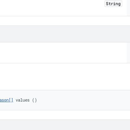
String
ason[]
 values ()