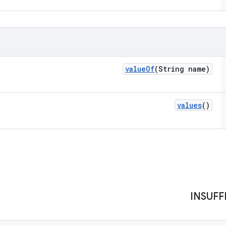
value
Of
(String name)
values
()
INSUFF