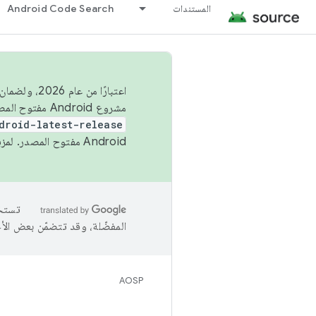
المستندات
Android Code Search
اعتبارًا من
مشروع Android مفتوح المصدر (AOSP) في الربعَين الثاني والرابع. لبناء مشروع Android مفتوح المصدر والمساهمة فيه، استخدِم
droid-latest-release
Android مفتوح المصدر. لمزيد من المعلومات، يُرجى الاطّلاع على
المفضّلة، وقد تتضمّن بعض الأ
AOSP