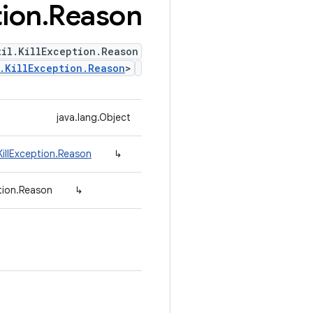
ion
.
Reason
til.KillException.Reason
.KillException.Reason
>
java.lang.Object
illException.Reason
↳
tion.Reason
↳