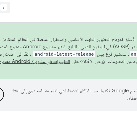
/
 عام 2026، ولضمان اتّساق نموذج التطوير الثابت الأساسي واستقرار المنصة في النظام المت
an
. سيشير فرع بيان
android-latest-release
دائمًا إلى أحدث إ
التغييرات في مشروع Android مفتوح المصدر
تستخدم Google تكنولوجيا الذكاء الاصطناعي لترجمة المحتوى إلى لغتك
خطاء.