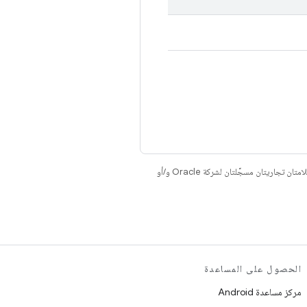
. إنّ Java وOpenJDK هما علامتان تجاريتان مسجَّلتان لشركة Oracle و/أو
الحصول على المساعدة
مركز مساعدة Android