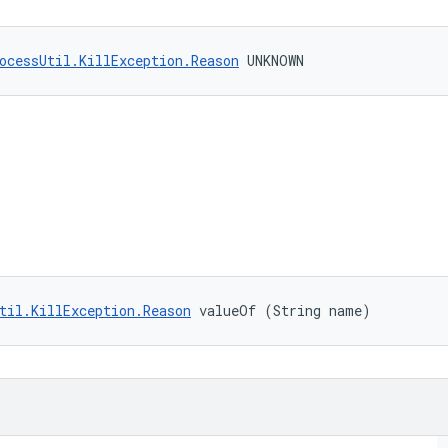
ocessUtil.KillException.Reason
 UNKNOWN
til.KillException.Reason
 valueOf (String name)