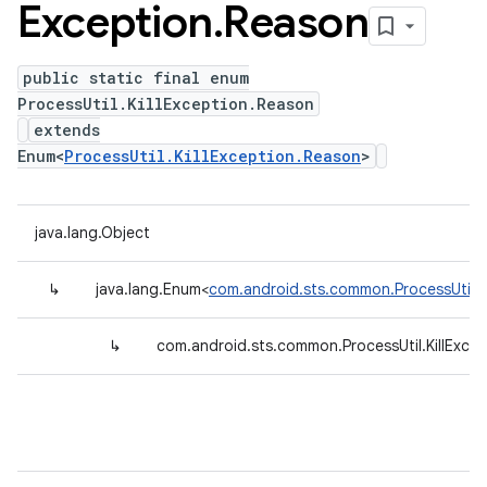
Exception
.
Reason
public static final enum
ProcessUtil.KillException.Reason
extends
Enum<
ProcessUtil.KillException.Reason
>
java.lang.Object
↳
java.lang.Enum<
com.android.sts.common.ProcessUtil.K
↳
com.android.sts.common.ProcessUtil.KillExce