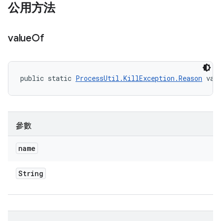
公用方法
value
Of
public static 
ProcessUtil.KillException.Reason
 val
參數
name
String