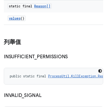
static final
Reason[]
values
()
列舉值
INSUFFICIENT
_
PERMISSIONS
public static final 
ProcessUtil.KillException.Reas
INVALID
_
SIGNAL