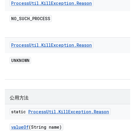
Process
Util
.
Kill
Exception
.
Reason
NO
_
SUCH
_
PROCESS
Process
Util
.
Kill
Exception
.
Reason
UNKNOWN
公用方法
static
Process
Util
.
Kill
Exception
.
Reason
value
Of
(String name)