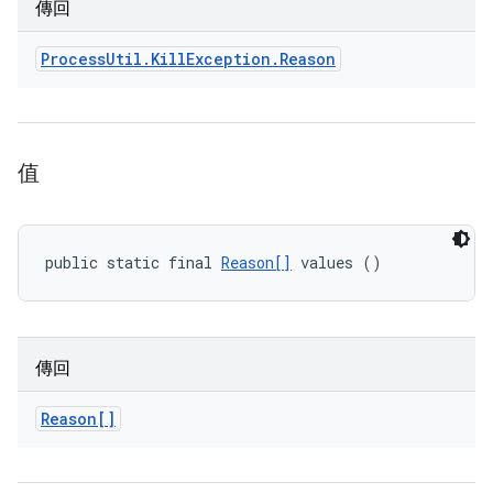
傳回
Process
Util
.
Kill
Exception
.
Reason
值
public static final 
Reason[]
 values ()
傳回
Reason[]