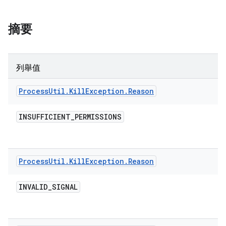
摘要
列舉值
Process
Util
.
Kill
Exception
.
Reason
INSUFFICIENT
_
PERMISSIONS
Process
Util
.
Kill
Exception
.
Reason
INVALID
_
SIGNAL