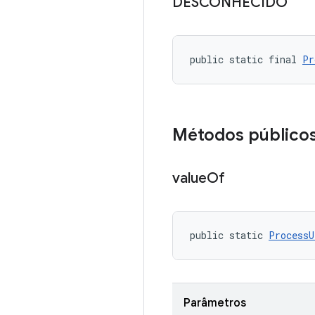
DESCONHECIDO
public static final 
Pr
Métodos público
value
Of
public static 
ProcessU
Parâmetros