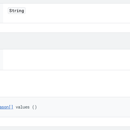
String
ason[]
 values ()