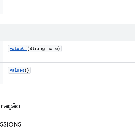
value
Of
(String name)
values
()
eração
SSIONS