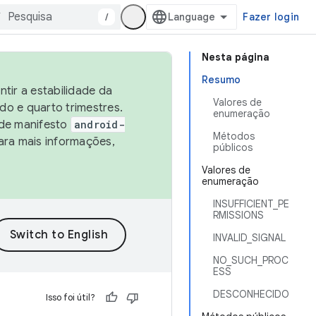
/
Fazer login
Nesta página
Resumo
tir a estabilidade da
Valores de
o e quarto trimestres.
enumeração
 de manifesto
android-
Métodos
ara mais informações,
públicos
Valores de
enumeração
INSUFFICIENT_PE
RMISSIONS
INVALID_SIGNAL
NO_SUCH_PROC
ESS
DESCONHECIDO
Isso foi útil?