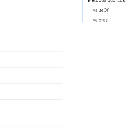
Métodos públicos
valueOf
valores