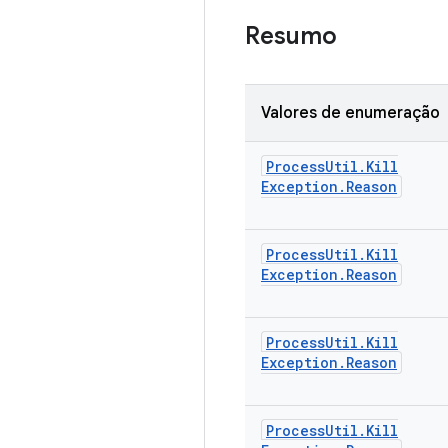
Resumo
Valores de enumeração
Process
Util
.
Kill
Exception
.
Reason
Process
Util
.
Kill
Exception
.
Reason
Process
Util
.
Kill
Exception
.
Reason
Process
Util
.
Kill