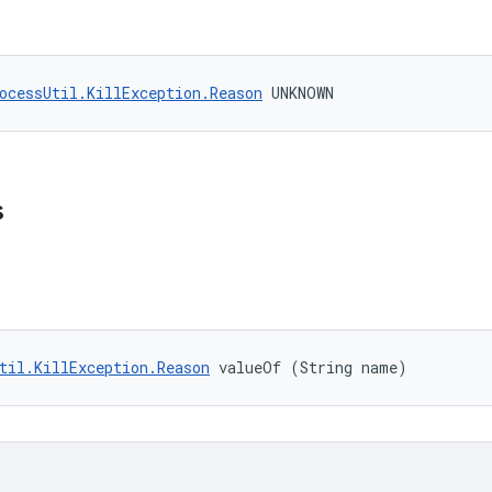
ocessUtil.KillException.Reason
 UNKNOWN
s
til.KillException.Reason
 valueOf (String name)