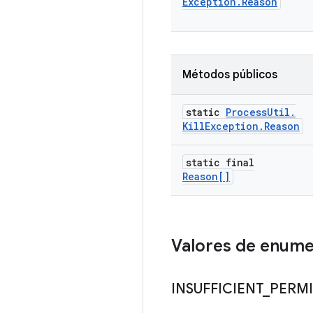
Exception
.
Reason
Métodos públicos
static
Process
Util
.
Kill
Exception
.
Reason
static final
Reason[]
Valores de enum
INSUFFICIENT
_
PERMI