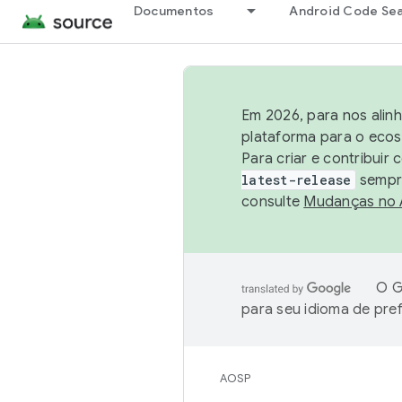
Documentos
Android Code Se
Em 2026, para nos alin
plataforma para o ecos
Para criar e contribuir
latest-release
sempre
consulte
Mudanças no
O G
para seu idioma de pre
AOSP