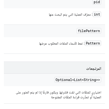
pid
int
: معرّف العملية التي يتم البحث عنها
file
Pattern
Pattern
: نمط لأسماء الملفات المطلوب عرضها
المرتجعات
Optional<List<String>>
اختياري للملفّات التي تمّت فلترتها، ويكون فارغًا إذا لم يتم العثور على
العملية أو تعذّرت قراءة الملفّات المفتوحة