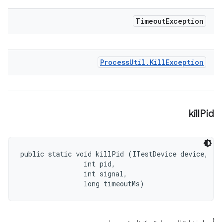
Timeout
Exception
Process
Util
.
Kill
Exception
kill
Pid
public static void killPid (ITestDevice device, 

                int pid, 

                int signal, 

                long timeoutMs)