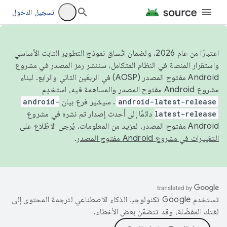
تسجيل الدخول
اعتبارًا من عام 2026، ولضمان اتّساق نموذج التطوير الثابت الأساسي
واستقرار المنصة في النظام المتكامل، سننشر رمز المصدر في مشروع
Android مفتوح المصدر (AOSP) في الربعَين الثاني والرابع. لبناء
مشروع Android مفتوح المصدر والمساهمة فيه، استخدِم
android-latest-release
. سيشير فرع بيان
android-
latest-release
دائمًا إلى أحدث إصدار تم نشره في مشروع
Android مفتوح المصدر. لمزيد من المعلومات، يُرجى الاطّلاع على
التغييرات في مشروع Android مفتوح المصدر
.
تستخدم Google تكنولوجيا الذكاء الاصطناعي لترجمة المحتوى إلى
لغتك المفضّلة، وقد تتضمّن بعض الأخطاء.