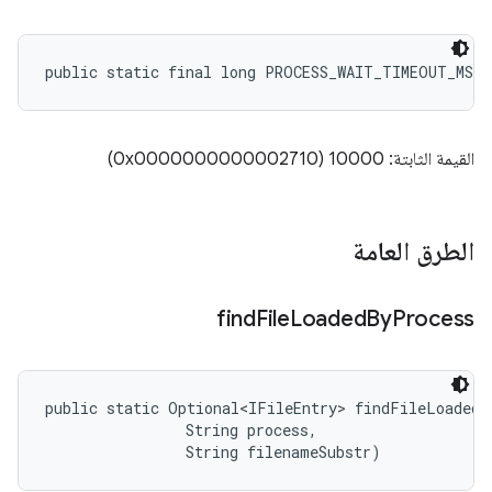
public static final long PROCESS_WAIT_TIMEOUT_MS
القيمة الثابتة: 10000 (0x0000000000002710)
الطرق العامة
find
File
Loaded
By
Process
public static Optional<IFileEntry> findFileLoadedB
                String process, 

                String filenameSubstr)