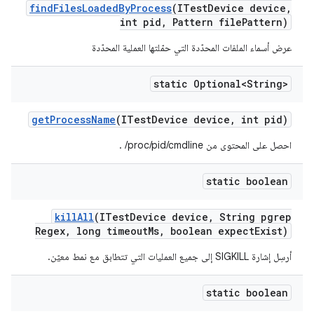
find
Files
Loaded
By
Process
(ITest
Device device
,
int pid
,
Pattern file
Pattern)
عرض أسماء الملفات المحدّدة التي حمّلتها العملية المحدّدة
static Optional<String>
get
Process
Name
(ITest
Device device
,
int pid)
احصل على المحتوى من ‎ /proc/pid/cmdline.
static boolean
kill
All
(ITest
Device device
,
String pgrep
Regex
,
long timeout
Ms
,
boolean expect
Exist)
أرسِل إشارة SIGKILL إلى جميع العمليات التي تتطابق مع نمط معيّن.
static boolean