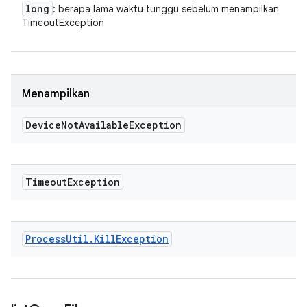
long
: berapa lama waktu tunggu sebelum menampilkan
TimeoutException
Menampilkan
Device
Not
Available
Exception
Timeout
Exception
Process
Util
.
Kill
Exception