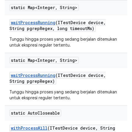
static Map<Integer
,
String>
wait
Process
Running
(ITest
Device device
,
String pgrep
Regex
,
long timeout
Ms)
Tunggu hingga proses yang sedang berjalan ditemukan
untuk ekspresi reguler tertentu.
static Map<Integer
,
String>
wait
Process
Running
(ITest
Device device
,
String pgrep
Regex)
Tunggu hingga proses yang sedang berjalan ditemukan
untuk ekspresi reguler tertentu.
static Auto
Closeable
with
Process
Kill
(ITest
Device device
,
String