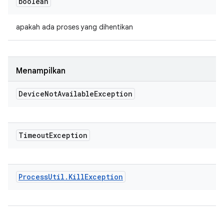
boolean
apakah ada proses yang dihentikan
Menampilkan
Device
Not
Available
Exception
Timeout
Exception
Process
Util
.
Kill
Exception