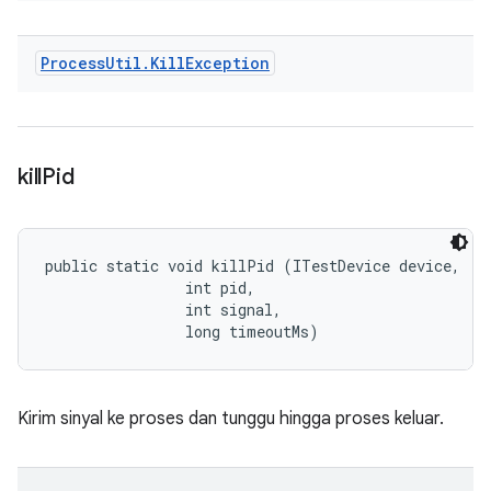
Process
Util
.
Kill
Exception
kill
Pid
public static void killPid (ITestDevice device, 

                int pid, 

                int signal, 

                long timeoutMs)
Kirim sinyal ke proses dan tunggu hingga proses keluar.