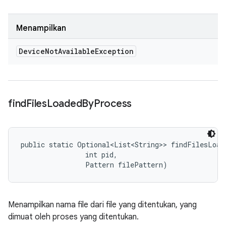
Menampilkan
Device
Not
Available
Exception
find
Files
Loaded
By
Process
public static Optional<List<String>> findFilesLoad
                int pid, 

                Pattern filePattern)
Menampilkan nama file dari file yang ditentukan, yang
dimuat oleh proses yang ditentukan.