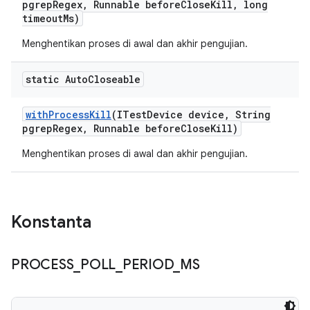
pgrep
Regex
,
Runnable before
Close
Kill
,
long
timeout
Ms)
Menghentikan proses di awal dan akhir pengujian.
static Auto
Closeable
with
Process
Kill
(ITest
Device device
,
String
pgrep
Regex
,
Runnable before
Close
Kill)
Menghentikan proses di awal dan akhir pengujian.
Konstanta
PROCESS
_
POLL
_
PERIOD
_
MS