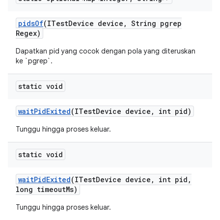
pids
Of
(ITest
Device device
,
String pgrep
Regex)
Dapatkan pid yang cocok dengan pola yang diteruskan
ke `pgrep`.
static void
wait
Pid
Exited
(ITest
Device device
,
int pid)
Tunggu hingga proses keluar.
static void
wait
Pid
Exited
(ITest
Device device
,
int pid
,
long timeout
Ms)
Tunggu hingga proses keluar.