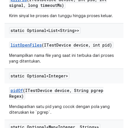
signal
,
long timeout
Ms)
Kirim sinyal ke proses dan tunggu hingga proses keluar.
static Optional<List<String>>
list
Open
Files
(ITest
Device device
,
int pid)
Menampilkan nama file yang saat ini terbuka dari proses
yang ditentukan.
static Optional<Integer>
pid
Of
(ITest
Device device
,
String pgrep
Regex)
Mendapatkan satu pid yang cocok dengan pola yang
diteruskan ke `pgrep`.
static Optional<Map<Integer
,
String>>