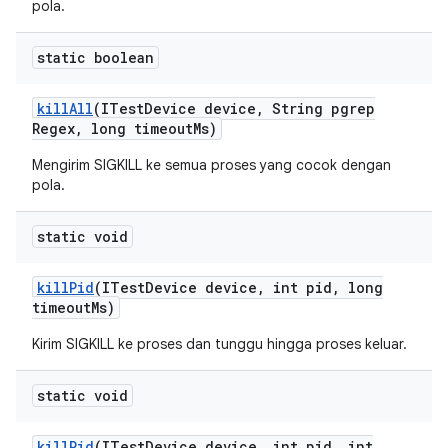
pola.
static boolean
kill
All
(ITest
Device device
,
String pgrep
Regex
,
long timeout
Ms)
Mengirim SIGKILL ke semua proses yang cocok dengan
pola.
static void
kill
Pid
(ITest
Device device
,
int pid
,
long
timeout
Ms)
Kirim SIGKILL ke proses dan tunggu hingga proses keluar.
static void
kill
Pid
(ITest
Device device
,
int pid
,
int