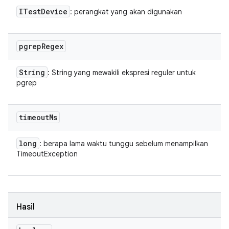
ITest
Device
: perangkat yang akan digunakan
pgrep
Regex
String
: String yang mewakili ekspresi reguler untuk
pgrep
timeout
Ms
long
: berapa lama waktu tunggu sebelum menampilkan
TimeoutException
Hasil