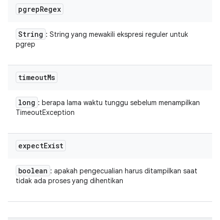
pgrep
Regex
String
: String yang mewakili ekspresi reguler untuk
pgrep
timeout
Ms
long
: berapa lama waktu tunggu sebelum menampilkan
TimeoutException
expect
Exist
boolean
: apakah pengecualian harus ditampilkan saat
tidak ada proses yang dihentikan