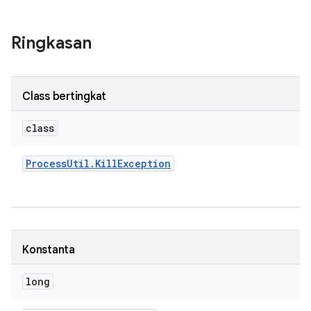
Ringkasan
Class bertingkat
class
Process
Util
.
Kill
Exception
Konstanta
long