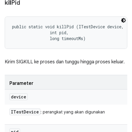
kill
Pid
public static void killPid (ITestDevice device, 

                int pid, 

                long timeoutMs)
Kirim SIGKILL ke proses dan tunggu hingga proses keluar.
Parameter
device
ITest
Device
: perangkat yang akan digunakan
pid