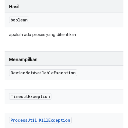
Hasil
boolean
apakah ada proses yang dihentikan
Menampilkan
Device
Not
Available
Exception
Timeout
Exception
Process
Util
.
Kill
Exception