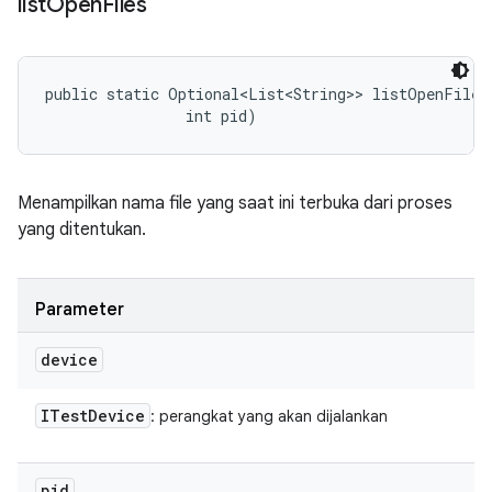
list
Open
Files
public static Optional<List<String>> listOpenFiles 
                int pid)
Menampilkan nama file yang saat ini terbuka dari proses
yang ditentukan.
Parameter
device
ITest
Device
: perangkat yang akan dijalankan
pid