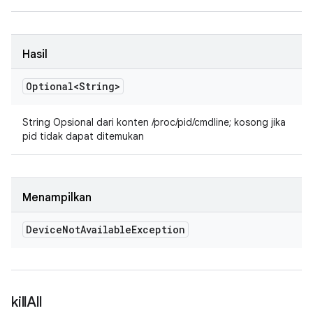
Hasil
Optional<String>
String Opsional dari konten /proc/pid/cmdline; kosong jika
pid tidak dapat ditemukan
Menampilkan
Device
Not
Available
Exception
kill
All