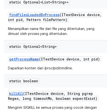
static Optional<List<String>>
find
Files
Loaded
By
Process
(ITest
Device device
,
int pid
,
Pattern file
Pattern)
Menampilkan nama file dari file yang ditentukan, yang
dimuat oleh proses yang ditentukan.
static Optional<String>
get
Process
Name
(ITest
Device device
,
int pid)
Dapatkan konten dari /proc/pid/cmdline.
static boolean
kill
All
(ITest
Device device
,
String pgrep
Regex
,
long timeout
Ms
,
boolean expect
Exist)
Mengirim SIGKILL ke semua proses yang cocok dengan