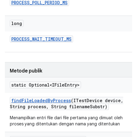
PROCESS
_
POLL
_
PERIOD
_
MS
long
PROCESS
_
WAIT
_
TIMEOUT
_
MS
Metode publik
static Optional<IFile
Entry>
find
File
Loaded
By
Process
(ITest
Device device
,
String process
,
String filename
Substr)
Menampilkan entri file dari file pertama yang dimuat oleh
proses yang ditentukan dengan nama yang ditentukan