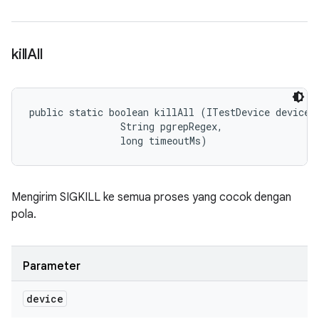
kill
All
public static boolean killAll (ITestDevice device, 
                String pgrepRegex, 

                long timeoutMs)
Mengirim SIGKILL ke semua proses yang cocok dengan
pola.
Parameter
device