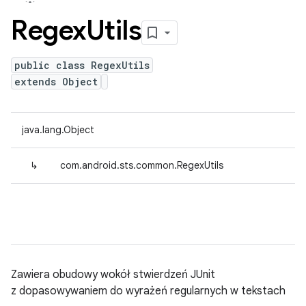
Regex
Utils
public class RegexUtils
extends Object
java.lang.Object
↳
com.android.sts.common.RegexUtils
Zawiera obudowy wokół stwierdzeń JUnit
z dopasowywaniem do wyrażeń regularnych w tekstach