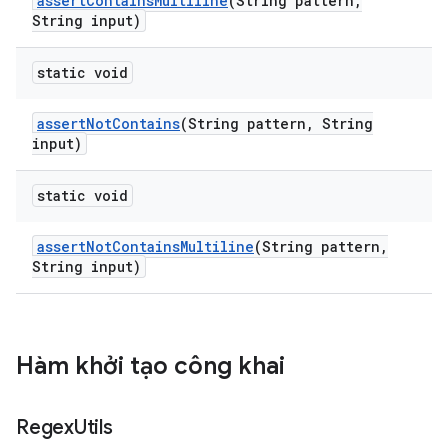
assert
Contains
Multiline
(String pattern
,
String input)
static void
assert
Not
Contains
(String pattern
,
String
input)
static void
assert
Not
Contains
Multiline
(String pattern
,
String input)
Hàm khởi tạo công khai
Regex
Utils