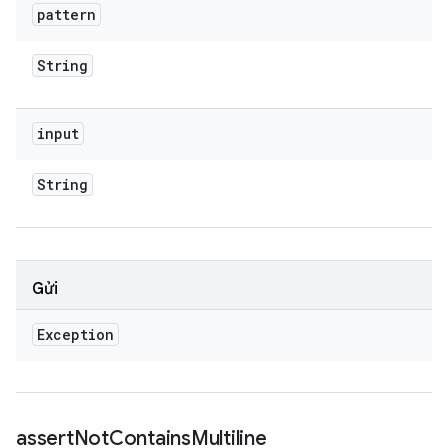
pattern
String
input
String
Gửi
Exception
assert
Not
Contains
Multiline