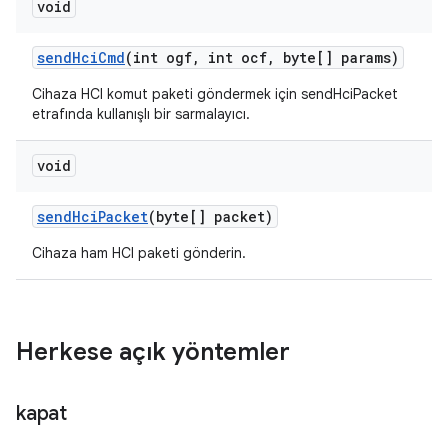
void
send
Hci
Cmd
(int ogf
,
int ocf
,
byte[] params)
Cihaza HCI komut paketi göndermek için sendHciPacket
etrafında kullanışlı bir sarmalayıcı.
void
send
Hci
Packet
(byte[] packet)
Cihaza ham HCI paketi gönderin.
Herkese açık yöntemler
kapat