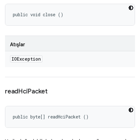
public void close ()
Atışlar
IOException
read
Hci
Packet
public byte[] readHciPacket ()