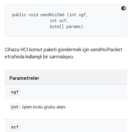
public void sendHciCmd (int ogf, 

                int ocf, 

                byte[] params)
Cihaza HCI komut paketi göndermek için sendHciPacket
etrafında kullanışlı bir sarmalayıcı.
Parametreler
ogf
int
: İşlem kodu grubu alanı
ocf