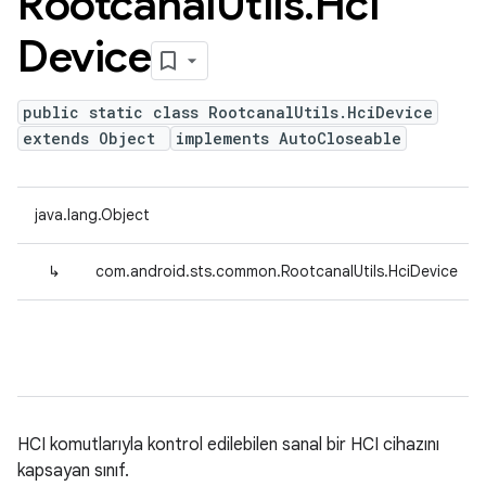
Rootcanal
Utils
.
Hci
Device
public static class RootcanalUtils.HciDevice
extends Object
implements AutoCloseable
java.lang.Object
↳
com.android.sts.common.RootcanalUtils.HciDevice
HCI komutlarıyla kontrol edilebilen sanal bir HCI cihazını
kapsayan sınıf.