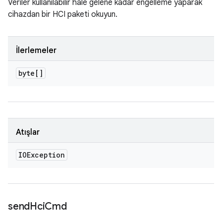
Veriler kullanılabilir hale gelene kadar engelleme yaparak
cihazdan bir HCI paketi okuyun.
İlerlemeler
byte[]
Atışlar
IOException
send
Hci
Cmd