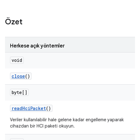
Özet
Herkese açık yöntemler
void
close
()
byte[]
read
Hci
Packet
()
Veriler kullanılabilir hale gelene kadar engelleme yaparak
cihazdan bir HCI paketi okuyun.