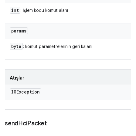
int
: İşlem kodu komut alanı
params
byte
: komut parametrelerinin geri kalanı
Atışlar
IOException
send
Hci
Packet