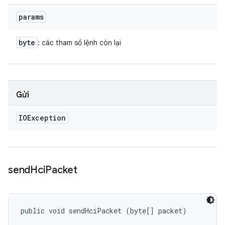
params
byte
: các tham số lệnh còn lại
Gửi
IOException
send
Hci
Packet
public void sendHciPacket (byte[] packet)