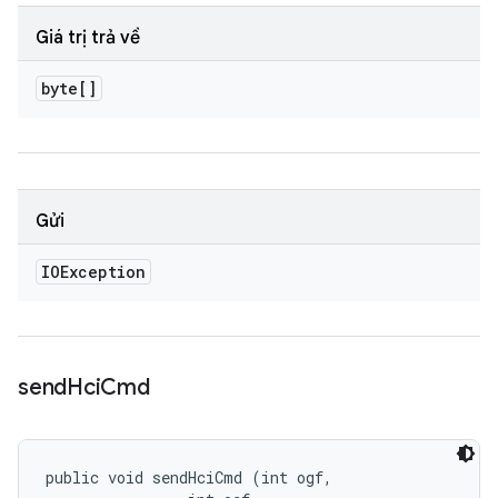
Giá trị trả về
byte[]
Gửi
IOException
send
Hci
Cmd
public void sendHciCmd (int ogf, 
