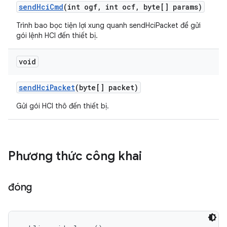
send
Hci
Cmd
(int ogf
,
int ocf
,
byte[] params)
Trình bao bọc tiện lợi xung quanh sendHciPacket để gửi
gói lệnh HCI đến thiết bị.
void
send
Hci
Packet
(byte[] packet)
Gửi gói HCI thô đến thiết bị.
Phương thức công khai
đóng