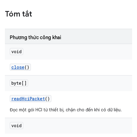
Tóm tắt
Phương thức công khai
void
close
()
byte[]
read
Hci
Packet
()
Đọc một gói HCI từ thiết bị, chặn cho đến khi có dữ liệu.
void