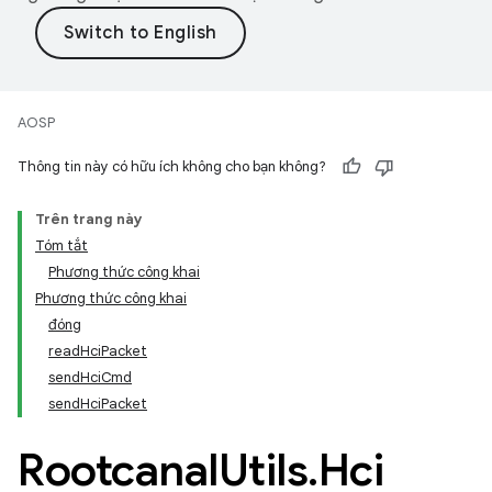
AOSP
Thông tin này có hữu ích không cho bạn không?
Trên trang này
Tóm tắt
Phương thức công khai
Phương thức công khai
đóng
readHciPacket
sendHciCmd
sendHciPacket
Rootcanal
Utils
.
Hci