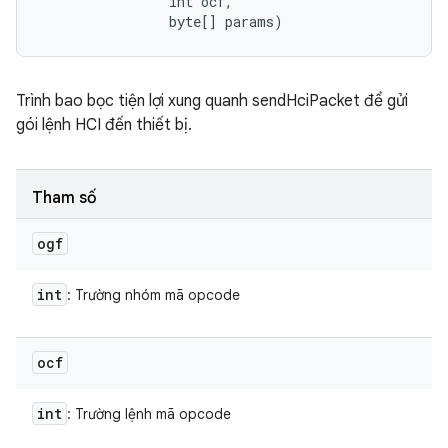
                int ocf, 

                byte[] params)
Trình bao bọc tiện lợi xung quanh sendHciPacket để gửi
gói lệnh HCI đến thiết bị.
Tham số
ogf
int
: Trường nhóm mã opcode
ocf
int
: Trường lệnh mã opcode