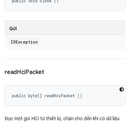
public void close ()
Gửi
IOException
read
Hci
Packet
public byte[] readHciPacket ()
Đọc một gói HCI từ thiết bị, chặn cho đến khi có dữ liệu.