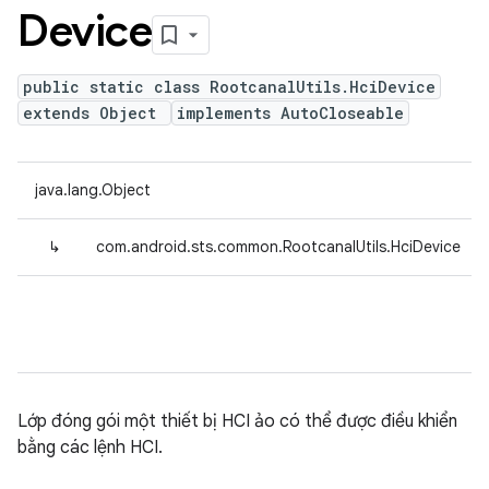
Device
public static class RootcanalUtils.HciDevice
extends Object
implements AutoCloseable
java.lang.Object
↳
com.android.sts.common.RootcanalUtils.HciDevice
Lớp đóng gói một thiết bị HCI ảo có thể được điều khiển
bằng các lệnh HCI.