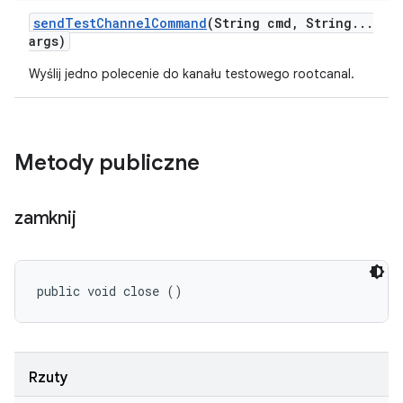
send
Test
Channel
Command
(String cmd
,
String
.
.
.
args)
Wyślij jedno polecenie do kanału testowego rootcanal.
Metody publiczne
zamknij
public void close ()
Rzuty