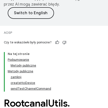
przez AI mogą zawierać błędy.
AOSP
Czy te wskazówki były pomocne?
Na tej stronie
Podsumowanie
Metody publiczne
Metody publiczne
zamknij
createHciDevice
sendTestChannelCommand
Rootcanal
Utils
.