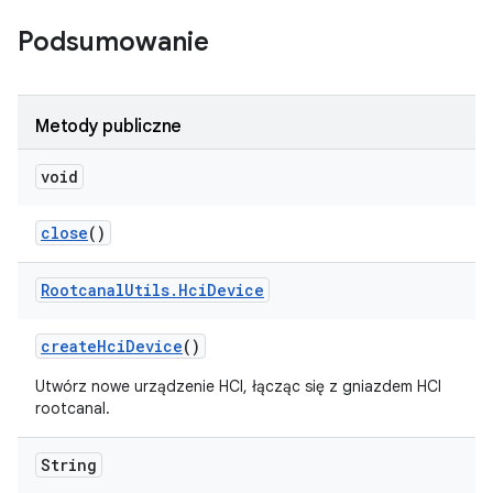
Podsumowanie
Metody publiczne
void
close
()
Rootcanal
Utils
.
Hci
Device
create
Hci
Device
()
Utwórz nowe urządzenie HCI, łącząc się z gniazdem HCI
rootcanal.
String