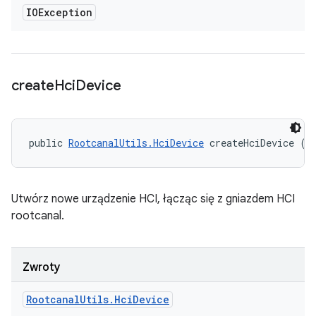
IOException
create
Hci
Device
public 
RootcanalUtils.HciDevice
 createHciDevice ()
Utwórz nowe urządzenie HCI, łącząc się z gniazdem HCI
rootcanal.
Zwroty
Rootcanal
Utils
.
Hci
Device