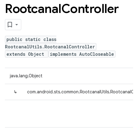
Rootcanal
Controller
public static class
RootcanalUtils.RootcanalController
extends Object
implements AutoCloseable
java.lang.Object
↳
com.android.sts.common.RootcanalUtils.RootcanalCon