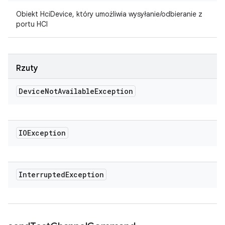
Obiekt HciDevice, który umożliwia wysyłanie/odbieranie z
portu HCI
Rzuty
Device
Not
Available
Exception
IOException
Interrupted
Exception