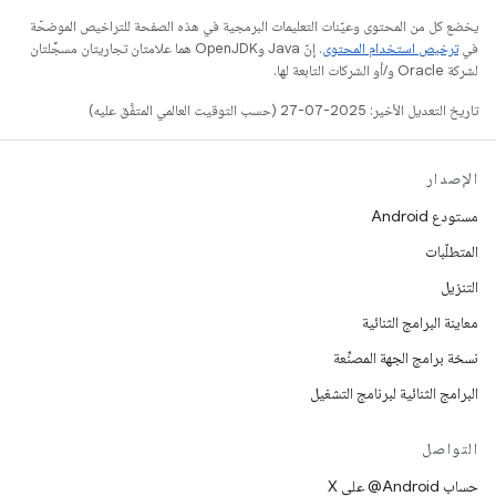
يخضع كل من المحتوى وعيّنات التعليمات البرمجية في هذه الصفحة للتراخيص الموضحّة
في
ترخيص استخدام المحتوى
. إنّ Java وOpenJDK هما علامتان تجاريتان مسجَّلتان
لشركة Oracle و/أو الشركات التابعة لها.
تاريخ التعديل الأخير: 2025-07-27 (حسب التوقيت العالمي المتفَّق عليه)
الإصدار
مستودع Android
المتطلّبات
التنزيل
معاينة البرامج الثنائية
نسخة برامج الجهة المصنِّعة
البرامج الثنائية لبرنامج التشغيل
التواصل
حساب ‎@Android على X