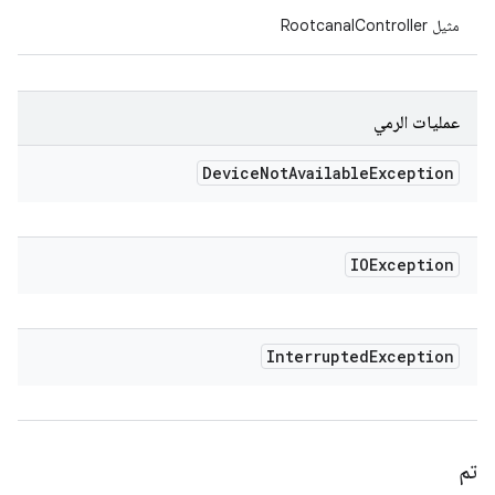
مثيل RootcanalController
عمليات الرمي
Device
Not
Available
Exception
IOException
Interrupted
Exception
تم