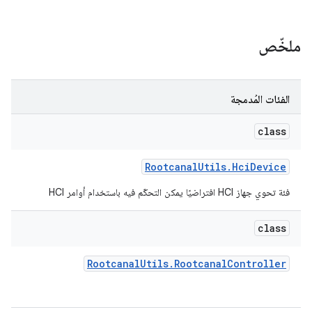
ملخّص
الفئات المُدمجة
class
Rootcanal
Utils
.
Hci
Device
فئة تحوي جهاز HCI افتراضيًا يمكن التحكّم فيه باستخدام أوامر HCI
class
Rootcanal
Utils
.
Rootcanal
Controller