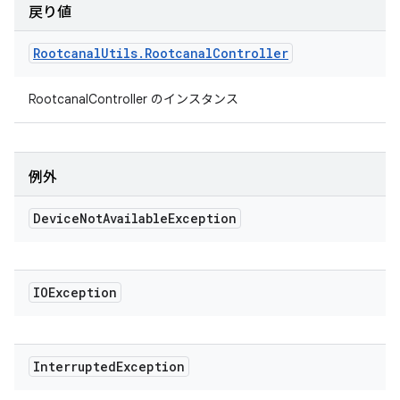
戻り値
Rootcanal
Utils
.
Rootcanal
Controller
RootcanalController のインスタンス
例外
Device
Not
Available
Exception
IOException
Interrupted
Exception