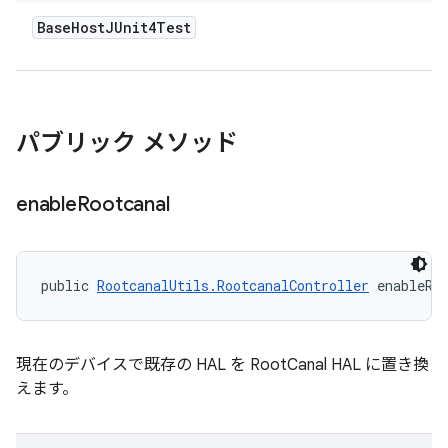
Base
Host
JUnit4Test
パブリック メソッド
enable
Rootcanal
public 
RootcanalUtils.RootcanalController
 enableRo
現在のデバイスで既存の HAL を RootCanal HAL に置き換
えます。