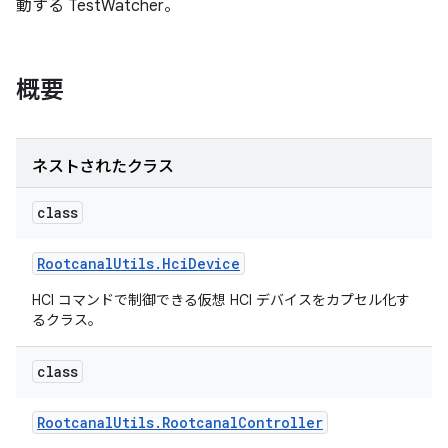
動する TestWatcher。
概要
ネストされたクラス
class
Rootcanal
Utils
.
Hci
Device
HCI コマンドで制御できる仮想 HCI デバイスをカプセル化す
るクラス。
class
Rootcanal
Utils
.
Rootcanal
Controller