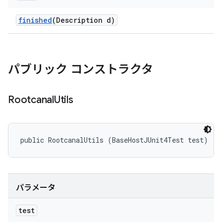
finished
(Description d)
パブリック コンストラクタ
Rootcanal
Utils
public RootcanalUtils (BaseHostJUnit4Test test)
パラメータ
test