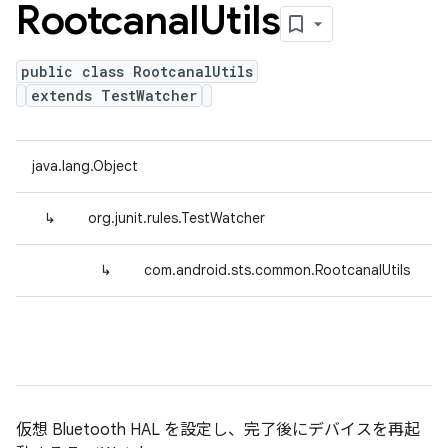
Rootcanal
Utils
public class RootcanalUtils
extends TestWatcher
java.lang.Object
↳
org.junit.rules.TestWatcher
↳
com.android.sts.common.RootcanalUtils
仮想 Bluetooth HAL を設定し、完了後にデバイスを再起