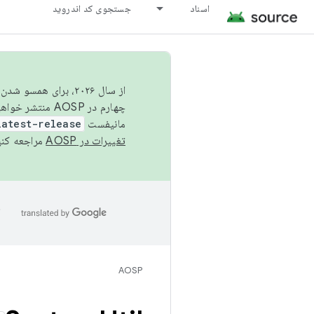
اسناد
جستجوی کد اندروید
از سال ۲۰۲۶، برای ه
چهارم در AOSP منتشر خواهیم کرد. برای ساخت و مشارکت در AOSP،
مانیفست
latest-release
تغییرات در AOSP
مراجعه کنی
ا
AOSP