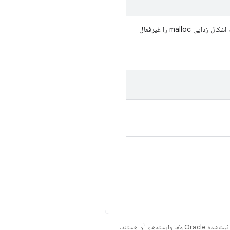
اگر فعال کردن اشکال زدایی malloc موفقیت آمیز بود: شیئی که هنگام بسته شدن، اشکال زدایی malloc را غیرفعال