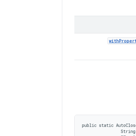
with
Proper
public static AutoClos
                String