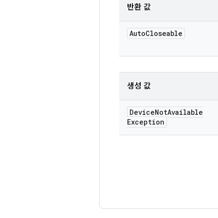
반환 값
Auto
Closeable
생성 값
Device
Not
Available
Exception