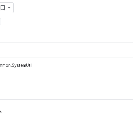
mmon.SystemUtil
수