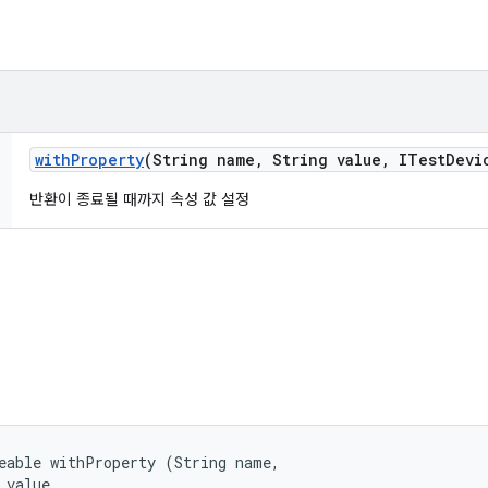
with
Property
(String name
,
String value
,
ITest
Devi
반환이 종료될 때까지 속성 값 설정
eable withProperty (String name, 

 value, 
