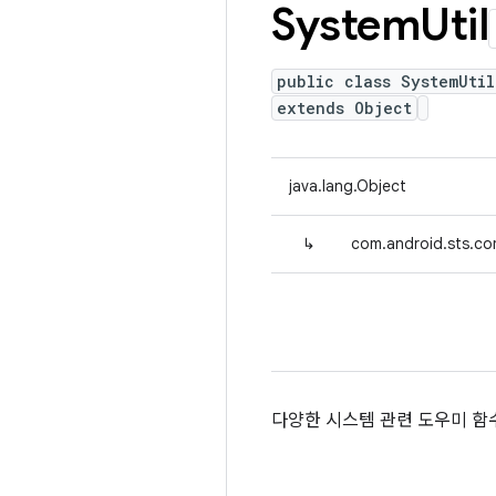
System
Util
public class SystemUtil
extends Object
java.lang.Object
↳
com.android.sts.co
다양한 시스템 관련 도우미 함