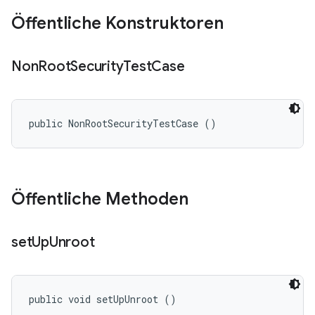
Öffentliche Konstruktoren
Non
Root
Security
Test
Case
public NonRootSecurityTestCase ()
Öffentliche Methoden
set
Up
Unroot
public void setUpUnroot ()