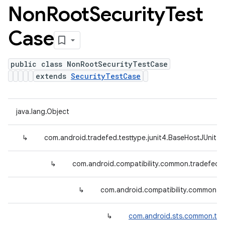
Non
Root
Security
Test
Case
public class NonRootSecurityTestCase
extends
SecurityTestCase
java.lang.Object
↳
com.android.tradefed.testtype.junit4.BaseHostJUnit4
↳
com.android.compatibility.common.tradefed.
↳
com.android.compatibility.common.tr
↳
com.android.sts.common.tra