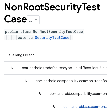
Non
Root
Security
Test
Case
public class NonRootSecurityTestCase
extends
SecurityTestCase
java.lang.Object
↳
com.android.tradefed.testtype.junit4.BaseHostJUnit4
↳
com.android.compatibility.common.tradefed.
↳
com.android.compatibility.common.tr
↳
com.android.sts.common.tra