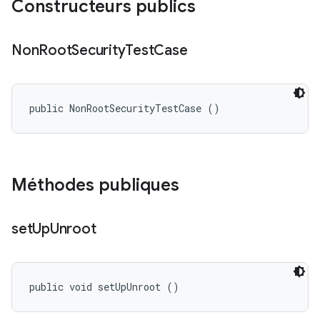
Constructeurs publics
Non
Root
Security
Test
Case
public NonRootSecurityTestCase ()
Méthodes publiques
set
Up
Unroot
public void setUpUnroot ()