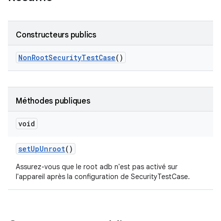
Constructeurs publics
Non
Root
Security
Test
Case
()
Méthodes publiques
void
set
Up
Unroot
()
Assurez-vous que le root adb n'est pas activé sur
l'appareil après la configuration de SecurityTestCase.