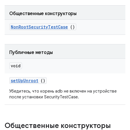
Общественные конструкторы
Non
Root
Security
Test
Case
()
Публичные методы
void
set
Up
Unroot
()
Убедитесь, что корень adb не включен на устройстве
после установки SecurityTestCase.
Общественные конструкторы