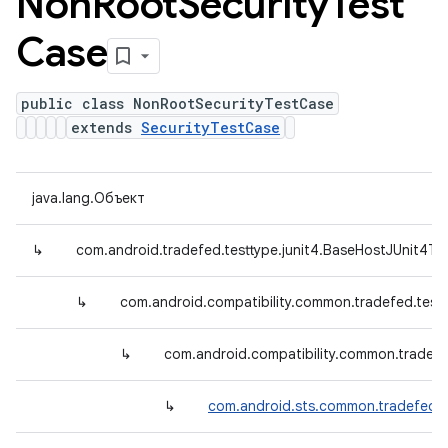
Non
Root
Security
Test
Case
public class NonRootSecurityTestCase
extends
SecurityTestCase
java.lang.Объект
↳
com.android.tradefed.testtype.junit4.BaseHostJUnit4Te
↳
com.android.compatibility.common.tradefed.test
↳
com.android.compatibility.common.tradefe
↳
com.android.sts.common.tradefed.t