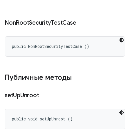
Non
Root
Security
Test
Case
public NonRootSecurityTestCase ()
Публичные методы
set
Up
Unroot
public void setUpUnroot ()