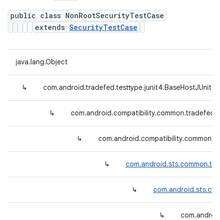
public class NonRootSecurityTestCase
extends
SecurityTestCase
java.lang.Object
↳
com.android.tradefed.testtype.junit4.BaseHostJUnit4
↳
com.android.compatibility.common.tradefed.
↳
com.android.compatibility.common.tr
↳
com.android.sts.common.tra
↳
com.android.sts.com
↳
com.android