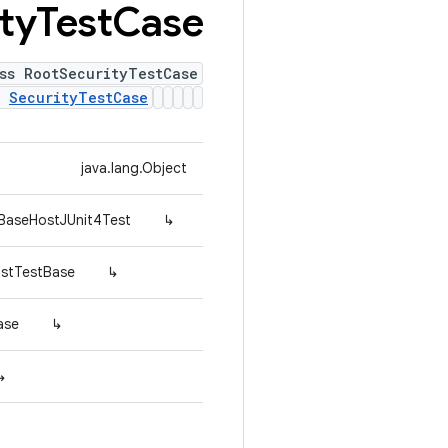
ty
Test
Case
ss RootSecurityTestCase
s
SecurityTestCase
java.lang.Object
.BaseHostJUnit4Test
↳
ostTestBase
↳
ase
↳
↳