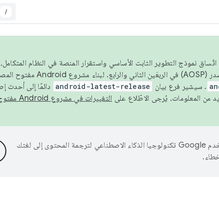
/
 عام 2026، ولضمان اتّساق نموذج التطوير الثابت الأساسي واستقرار المنصة في النظام المت
an
. سيشير فرع بيان
android-latest-release
دائمًا إلى أحدث إ
التغييرات في مشروع Android مفتوح المصدر
تستخدم Google تكنولوجيا الذكاء الاصطناعي لترجمة المحتوى إلى لغتك
خطاء.