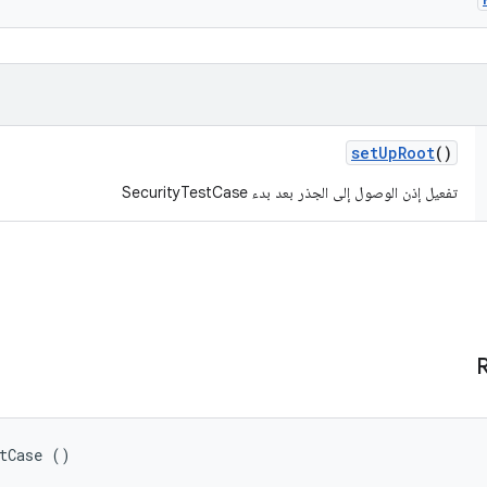
set
Up
Root
()
تفعيل إذن الوصول إلى الجذر بعد بدء SecurityTestCase
stCase ()