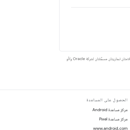
. إنّ Java وOpenJDK هما علامتان تجاريتان مسجَّلتان لشركة Oracle و/أو
الحصول على المساعدة
مركز مساعدة Android
مركز مساعدة Pixel
www.android.com