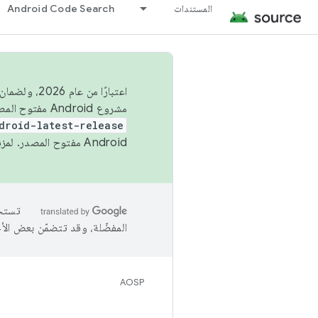
المستندات
Android Code Search
اعتبارًا من
مشروع Android مفتوح المصدر (AOSP) في الربعَين الثاني والرابع. لبناء مشروع Android مفتوح المصدر والمساهمة فيه، استخدِم
droid-latest-release
Android مفتوح المصدر. لمزيد من المعلومات، يُرجى الاطّلاع على
المفضّلة، وقد تتضمّن بعض الأ
AOSP