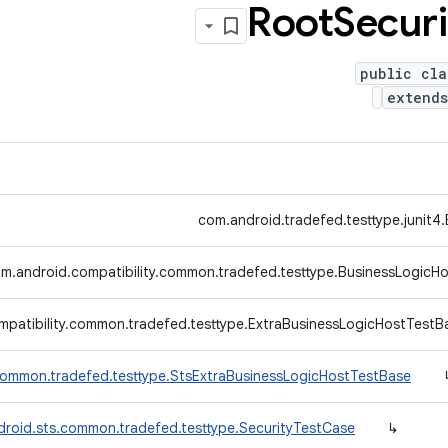
Root
Securi
public cla
extend
com.android.tradefed.testtype.junit4
m.android.compatibility.common.tradefed.testtype.BusinessLogicH
mpatibility.common.tradefed.testtype.ExtraBusinessLogicHostTestB
common.tradefed.testtype.StsExtraBusinessLogicHostTestBase
roid.sts.common.tradefed.testtype.SecurityTestCase
↳