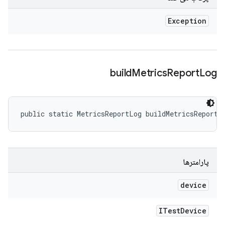
Exception
build
Metrics
Report
Log
public static MetricsReportLog buildMetricsReportL
پارامترها
device
ITest
Device