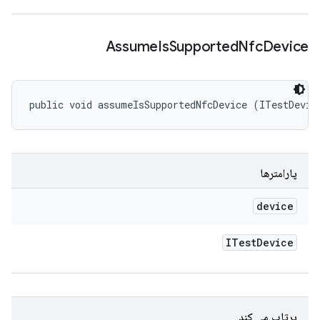
Assume
Is
Supported
Nfc
Device
public void assumeIsSupportedNfcDevice (ITestDevic
پارامترها
device
ITest
Device
پرتاب می کند