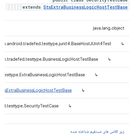
extends
StsExtraBusinessLogicHostTestBase
java.lang.object
om.android.tradefed.testtype.junit4.BaseHostJUnit4Test
↳
mon.tradefed.testtype.BusinessLogicHostTestBase
↳
d.testtype.ExtraBusinessLogicHostTestBase
↳
.StsExtraBusinessLogicHostTestBase
↳
ed.testtype.SecurityTestCase
↳
زیر کلاس های مستقیم شناخته شده