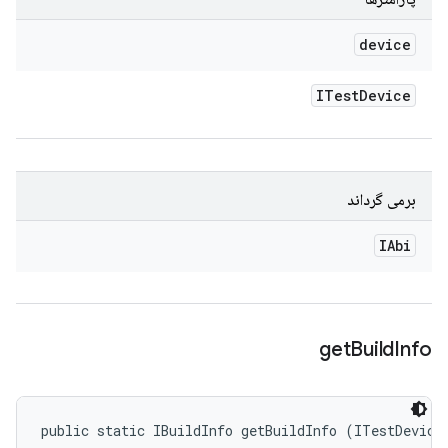
device
ITest
Device
برمی گرداند
IAbi
get
Build
Info
public static IBuildInfo getBuildInfo (ITestDevice