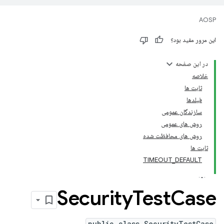
AOSP
این مرور مفید بود؟
در این صفحه
خلاصه
ثابت ها
فیلدها
سازندگان عمومی
روش های عمومی
روش های محافظت شده
ثابت ها
TIMEOUT_DEFAULT
Security
Test
Case
public class SecurityTestCase