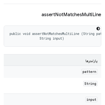
assert
Not
Matches
Multi
Line
public void assertNotMatchesMultiLine (String patte
                String input)
پارامترها
pattern
String
input