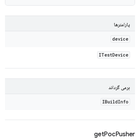
پارامترها
device
ITest
Device
برمی گرداند
IBuild
Info
get
Poc
Pusher