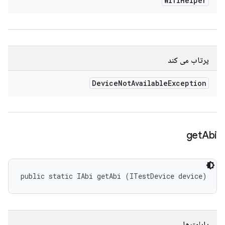
Wifi
Helper
پرتاب می کند
Device
Not
Available
Exception
get
Abi
public static IAbi getAbi (ITestDevice device)
پارامترها