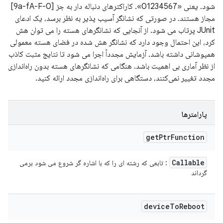
شود. یعنی «01234567». کاراکترهای دنباله دار به جز [0-9a-fA-F]
مجاز هستند. در صورتی که نشانگر آسیب پذیر به نظر برسد، یک ادعای
JUnit پرتاب می شود. از آنجایی که نشانگرهای هسته را می توان هش
کرد، این احتمال وجود دارد که نشانگر هش شده در فضای هسته معمولی
همپوشانی داشته باشد. آزمایش مجدداً اجرا می شود تا نتایج مثبت کاذب
از نظر آماری بی اهمیت باشد. هنگامی که نشانگرهای هسته بدون راه‌اندازی
مجدد تغییر نمی‌کنند، دستگاهی برای راه‌اندازی مجدد ارائه کنید.
پارامترها
get
Ptr
Function
Callable
: تابعی که رشته ای را که با اشاره گر شروع می شود برمی
گرداند
device
To
Reboot