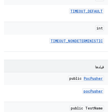
TIMEOUT
_
DEFAULT
int
TIMEOUT
_
NONDETERMINISTIC
فیلدها
public
Poc
Pusher
poc
Pusher
public Test
Name