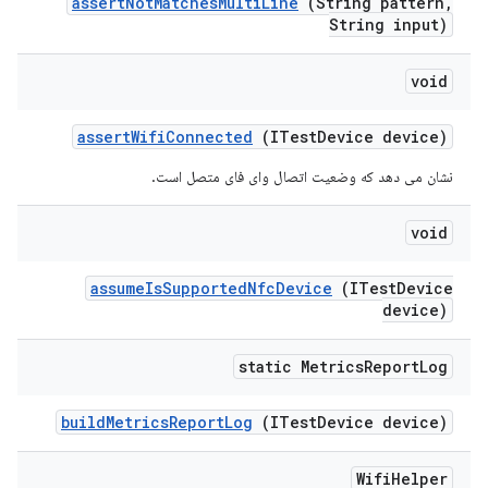
assert
Not
Matches
Multi
Line
(String pattern
,
String input)
void
assert
Wifi
Connected
(ITest
Device device)
نشان می دهد که وضعیت اتصال وای فای متصل است.
void
assume
Is
Supported
Nfc
Device
(ITest
Device
device)
static Metrics
Report
Log
build
Metrics
Report
Log
(ITest
Device device)
Wifi
Helper