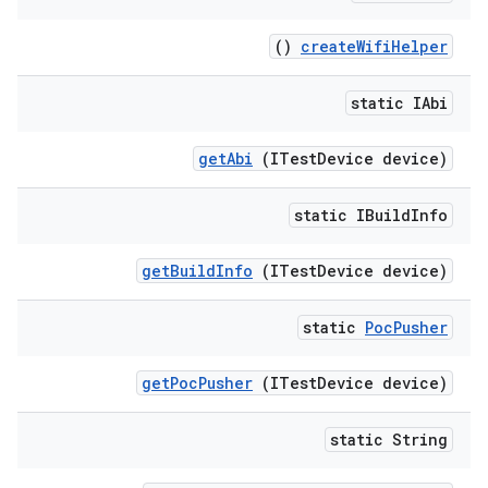
()
create
Wifi
Helper
static IAbi
get
Abi
(ITest
Device device)
static IBuild
Info
get
Build
Info
(ITest
Device device)
static
Poc
Pusher
get
Poc
Pusher
(ITest
Device device)
static String