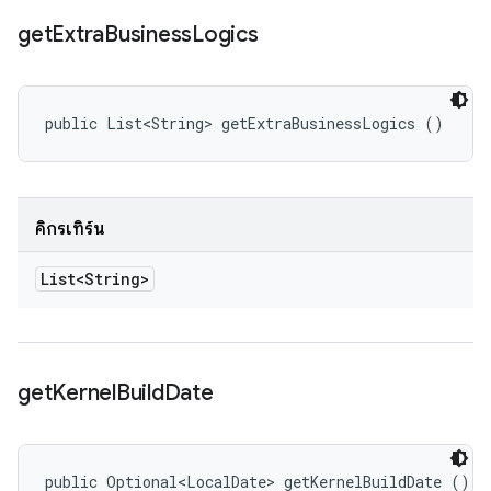
get
Extra
Business
Logics
public List<String> getExtraBusinessLogics ()
คิกรีเทิร์น
List<String>
get
Kernel
Build
Date
public Optional<LocalDate> getKernelBuildDate ()