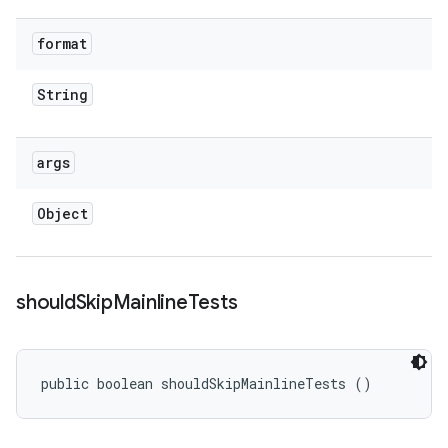
format
String
args
Object
should
Skip
Mainline
Tests
public boolean shouldSkipMainlineTests ()