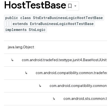
Host
Test
Base
public class StsExtraBusinessLogicHostTestBase
extends ExtraBusinessLogicHostTestBase
implements StsLogic
java.lang.Object
↳
com.android.tradefed.testtype.junit4.BaseHostJUnit4
↳
com.android.compatibility.common.tradefed.
↳
com.android.compatibility.common.tr
↳
com.android.sts.common.tra