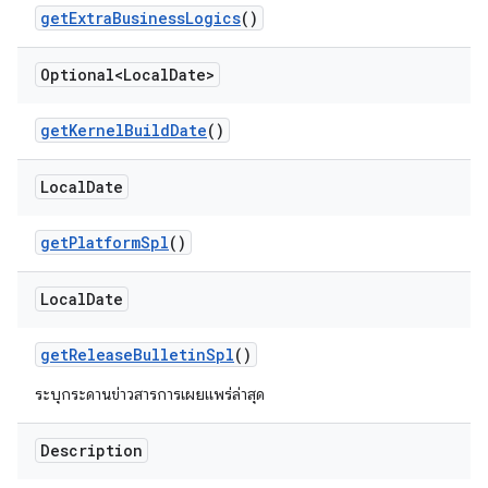
get
Extra
Business
Logics
()
Optional<Local
Date>
get
Kernel
Build
Date
()
Local
Date
get
Platform
Spl
()
Local
Date
get
Release
Bulletin
Spl
()
ระบุกระดานข่าวสารการเผยแพร่ล่าสุด
Description