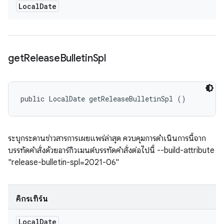
Local
Date
get
Release
Bulletin
Spl
public LocalDate getReleaseBulletinSpl ()
ระบุกระดานข่าวสารการเผยแพร่ล่าสุด ควบคุมการดำเนินการนี้จาก
บรรทัดคำสั่งด้วยอาร์กิวเมนต์บรรทัดคำสั่งต่อไปนี้ --build-attribute
"release-bulletin-spl=2021-06"
คิกรีเทิร์น
Local
Date