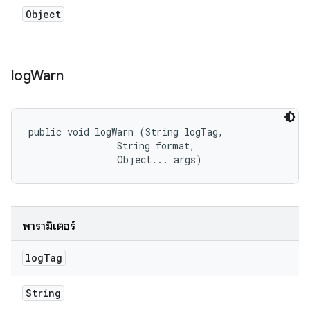
Object
log
Warn
public void logWarn (String logTag, 

                String format, 

                Object... args)
พารามิเตอร์
log
Tag
String