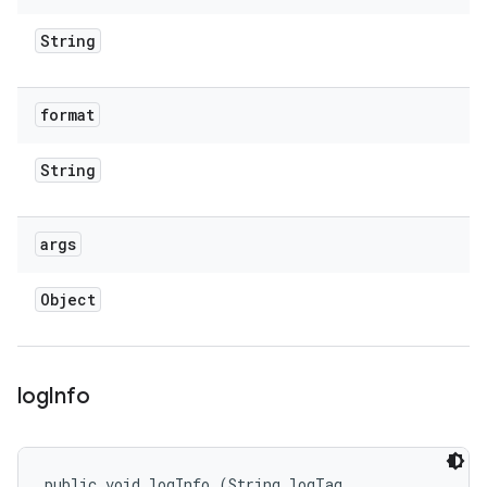
String
format
String
args
Object
log
Info
public void logInfo (String logTag, 
