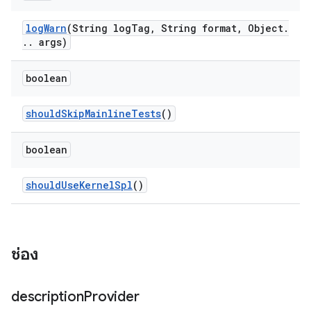
log
Warn
(String log
Tag
,
String format
,
Object
.
.
.
args)
boolean
should
Skip
Mainline
Tests
()
boolean
should
Use
Kernel
Spl
()
ช่อง
description
Provider