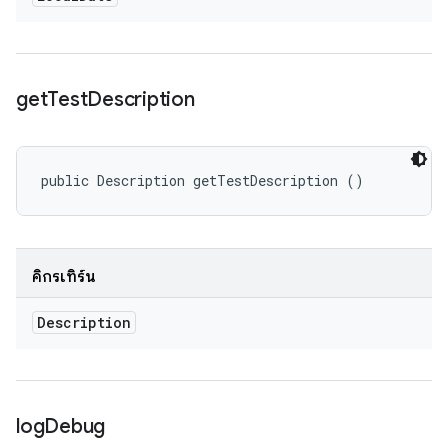
get
Test
Description
public Description getTestDescription ()
คิกรีเทิร์น
Description
log
Debug