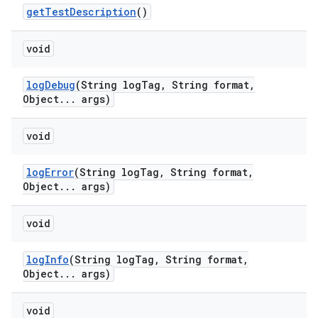
get
Test
Description
()
void
log
Debug
(String log
Tag
,
String format
,
Object
.
.
.
args)
void
log
Error
(String log
Tag
,
String format
,
Object
.
.
.
args)
void
log
Info
(String log
Tag
,
String format
,
Object
.
.
.
args)
void