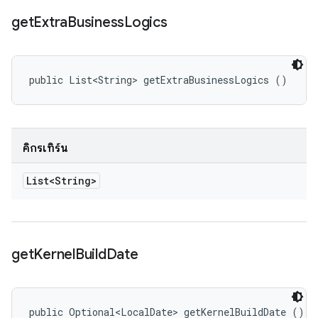
get
Extra
Business
Logics
public List<String> getExtraBusinessLogics ()
คิกรีเทิร์น
List<String>
get
Kernel
Build
Date
public Optional<LocalDate> getKernelBuildDate ()