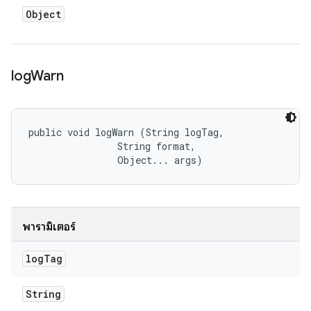
Object
log
Warn
public void logWarn (String logTag, 

                String format, 

                Object... args)
พารามิเตอร์
log
Tag
String