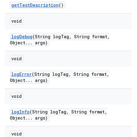
get
Test
Description
()
void
log
Debug
(String log
Tag
,
String format
,
Object
.
.
.
args)
void
log
Error
(String log
Tag
,
String format
,
Object
.
.
.
args)
void
log
Info
(String log
Tag
,
String format
,
Object
.
.
.
args)
void