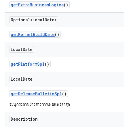
get
Extra
Business
Logics
()
Optional<Local
Date>
get
Kernel
Build
Date
()
Local
Date
get
Platform
Spl
()
Local
Date
get
Release
Bulletin
Spl
()
ระบุกระดานข่าวสารการเผยแพร่ล่าสุด
Description