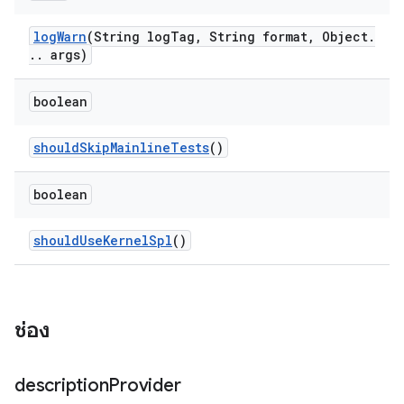
log
Warn
(String log
Tag
,
String format
,
Object
.
.
.
args)
boolean
should
Skip
Mainline
Tests
()
boolean
should
Use
Kernel
Spl
()
ช่อง
description
Provider