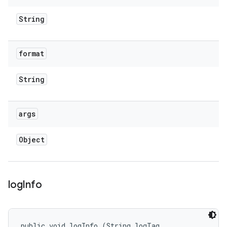
String
format
String
args
Object
log
Info
public void logInfo (String logTag, 
