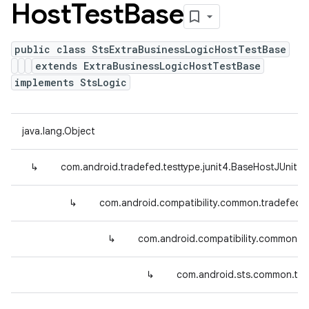
Host
Test
Base
public class StsExtraBusinessLogicHostTestBase
extends ExtraBusinessLogicHostTestBase
implements StsLogic
java.lang.Object
↳
com.android.tradefed.testtype.junit4.BaseHostJUnit4
↳
com.android.compatibility.common.tradefed.
↳
com.android.compatibility.common.tr
↳
com.android.sts.common.tra