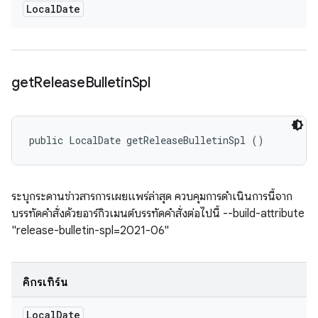
Local
Date
get
Release
Bulletin
Spl
public LocalDate getReleaseBulletinSpl ()
ระบุกระดานข่าวสารการเผยแพร่ล่าสุด ควบคุมการดำเนินการนี้จาก
บรรทัดคำสั่งด้วยอาร์กิวเมนต์บรรทัดคำสั่งต่อไปนี้ --build-attribute
"release-bulletin-spl=2021-06"
คิกรีเทิร์น
Local
Date