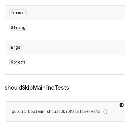
format
String
args
Object
should
Skip
Mainline
Tests
public boolean shouldSkipMainlineTests ()