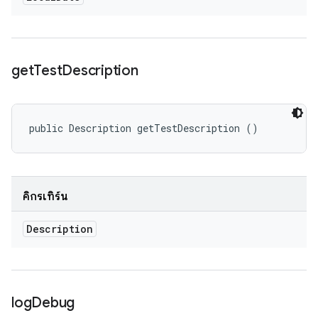
get
Test
Description
public Description getTestDescription ()
คิกรีเทิร์น
Description
log
Debug