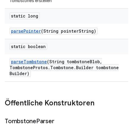
Tombstones erstellen
static long
parse
Pointer
(String pointer
String)
static boolean
parse
Tombstone
(String tombstone
Blob
,
Tombstone
Protos
.
Tombstone
.
Builder tombstone
Builder)
Öffentliche Konstruktoren
Tombstone
Parser