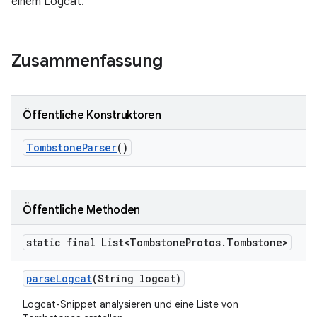
einem Logcat.
Zusammenfassung
Öffentliche Konstruktoren
Tombstone
Parser
()
Öffentliche Methoden
static final List<Tombstone
Protos
.
Tombstone>
parse
Logcat
(String logcat)
Logcat-Snippet analysieren und eine Liste von