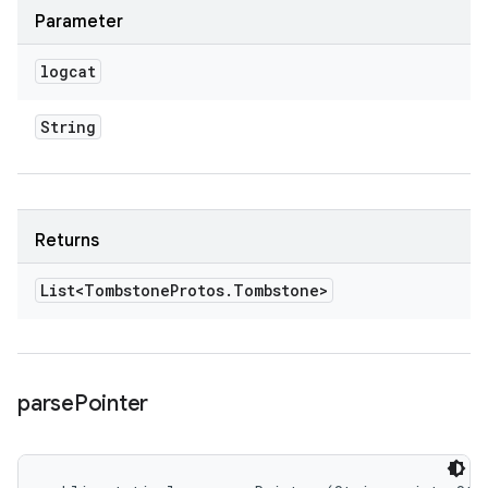
Parameter
logcat
String
Returns
List<Tombstone
Protos
.
Tombstone>
parse
Pointer