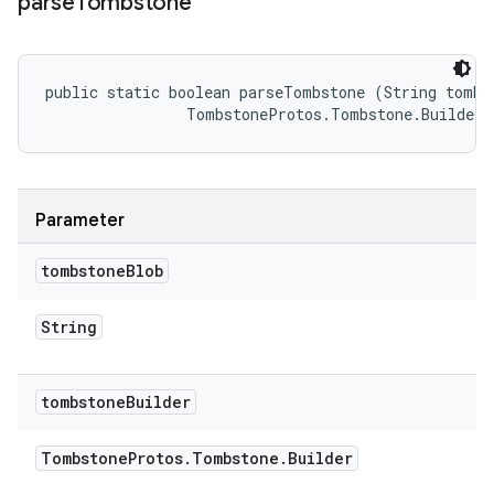
parse
Tombstone
public static boolean parseTombstone (String tombst
                TombstoneProtos.Tombstone.Builder 
Parameter
tombstone
Blob
String
tombstone
Builder
Tombstone
Protos
.
Tombstone
.
Builder