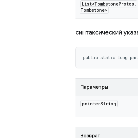
List<Tombstone
Protos
.
Tombstone>
синтаксический ука
public static long par
Параметры
pointer
String
Возврат