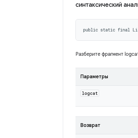
синтаксический ана
public static final L
Разберите фрагмент logca
Параметры
logcat
Возврат