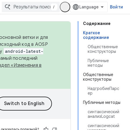
/
Войти
Содержание
Краткое
основной ветки и для
содержание
исходный код в AOSP
Общественные
ку
android-latest-
конструкторы
 самый последний
Публичные
здел «Изменения в
методы
Общественные
конструкторы
НадгробиеПарс
ер
Публичные методы
синтаксический
анализLogcat
синтаксический
 оказалась полезной?