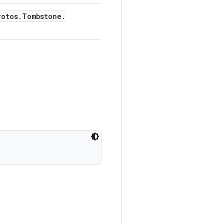
rotos
.
Tombstone
.