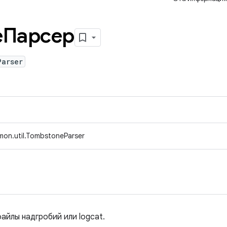
еПарсер
Parser
mon.util.TombstoneParser
айлы надгробий или logcat.