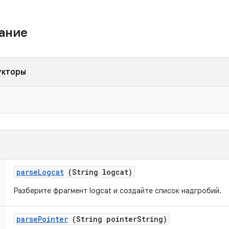
жание
укторы
parse
Logcat
(String logcat)
Разберите фрагмент logcat и создайте список надгробий.
parse
Pointer
(String pointer
String)