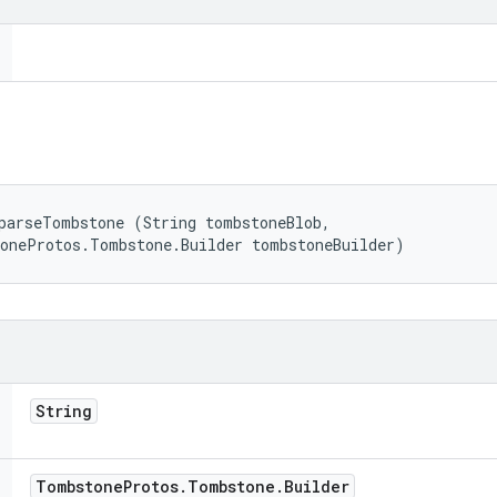
parseTombstone (String tombstoneBlob, 

toneProtos.Tombstone.Builder tombstoneBuilder)
String
Tombstone
Protos
.
Tombstone
.
Builder