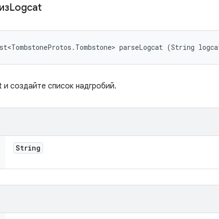
лизLogcat
ist<TombstoneProtos.Tombstone> parseLogcat (String logca
t и создайте список надгробий.
String