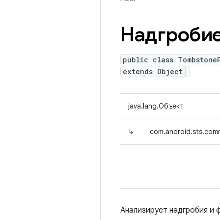
Надгроби
public class Tombstone
extends Object
java.lang.Объект
↳
com.android.sts.com
Анализирует надгробия и ф