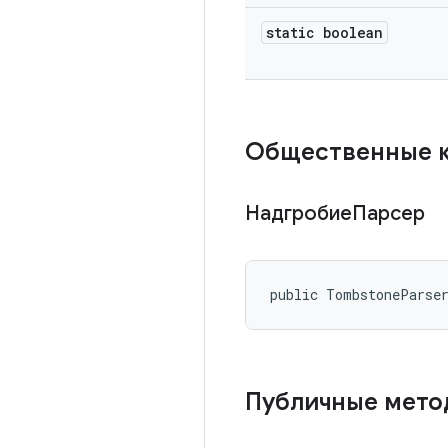
static boolean
Общественные 
НадгробиеПарсер
public TombstoneParse
Публичные мет