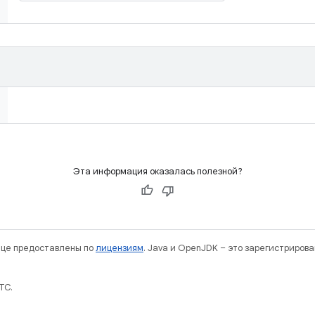
Эта информация оказалась полезной?
нице предоставлены по
лицензиям
. Java и OpenJDK – это зарегистриров
TC.