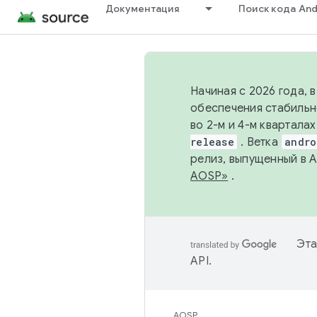
Документация
Поиск кода And
Начиная с 2026 года, 
обеспечения стабильн
во 2-м и 4-м квартала
release
. Ветка
andro
релиз, выпущенный в 
AOSP»
.
Эта
API
.
AOSP