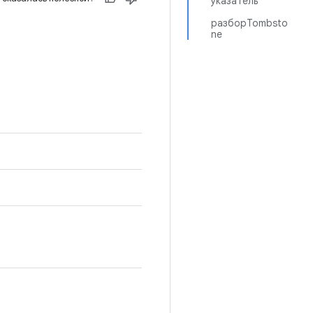
указатель
разборTombsto
ne