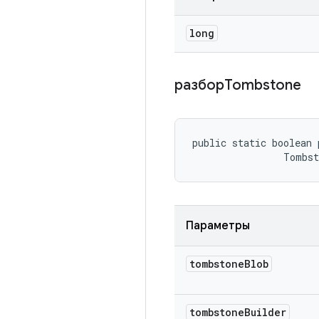
long
разборTombstone
public static boolean 
                Tombs
Параметры
tombstone
Blob
tombstone
Builder