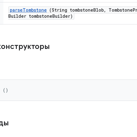
parse
Tombstone
(String tombstone
Blob
,
Tombstone
P
Builder tombstone
Builder)
конструкторы
r ()
оды