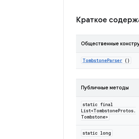
Краткое содер
Общественные констр
Tombstone
Parser
()
Публичные методы
static final
List<Tombstone
Protos
.
Tombstone>
static long