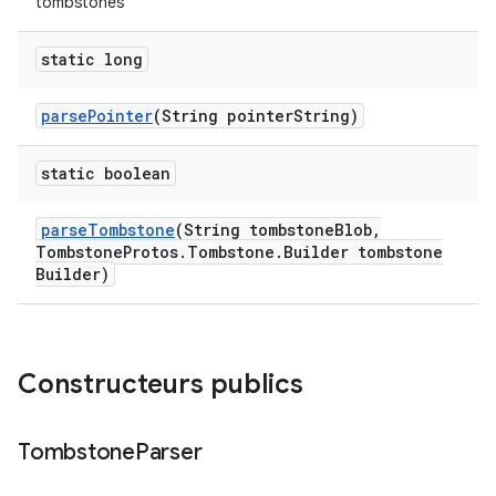
tombstones
static long
parse
Pointer
(String pointer
String)
static boolean
parse
Tombstone
(String tombstone
Blob
,
Tombstone
Protos
.
Tombstone
.
Builder tombstone
Builder)
Constructeurs publics
Tombstone
Parser