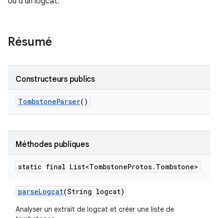
ou d'un logcat.
Résumé
Constructeurs publics
Tombstone
Parser
()
Méthodes publiques
static final List<Tombstone
Protos
.
Tombstone>
parse
Logcat
(String logcat)
Analyser un extrait de logcat et créer une liste de