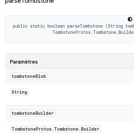
parse
Tombstone
public static boolean parseTombstone (String tombst
                TombstoneProtos.Tombstone.Builder 
Paramètres
tombstone
Blob
String
tombstone
Builder
Tombstone
Protos
.
Tombstone
.
Builder