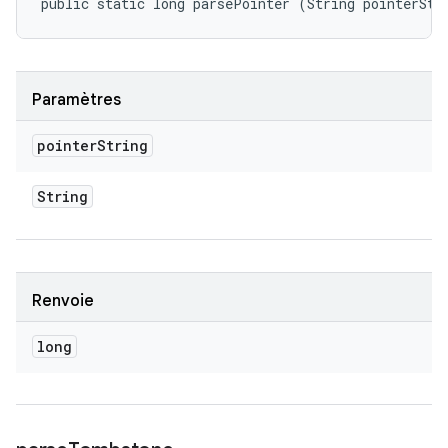
public static long parsePointer (String pointerStr
Paramètres
pointer
String
String
Renvoie
long