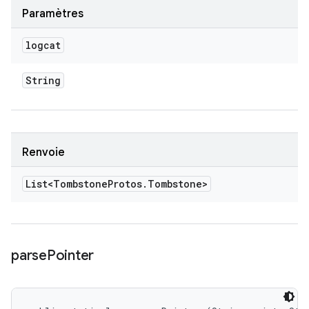
Paramètres
logcat
String
Renvoie
List<Tombstone
Protos
.
Tombstone>
parse
Pointer