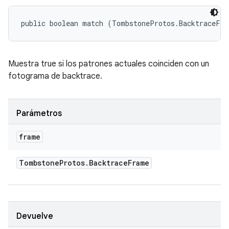
public boolean match (TombstoneProtos.BacktraceFr
Muestra true si los patrones actuales coinciden con un
fotograma de backtrace.
Parámetros
frame
Tombstone
Protos
.
Backtrace
Frame
Devuelve