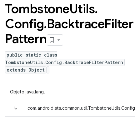
Tombstone
Utils
.
Config
.
Backtrace
Filter
Pattern
public static class
TombstoneUtils.Config.BacktraceFilterPattern
extends Object
Objeto java.lang.
↳
com.android.sts.common.util.TombstoneUtils.Config.Ba