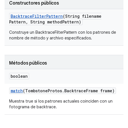
Constructores públicos
Backtrace
Filter
Pattern
(String filename
Pattern
,
String method
Pattern)
Construye un BacktraceFilterPattern con los patrones de
nombre de método y archivo especificados.
Métodos públicos
boolean
match
(Tombstone
Protos
.
Backtrace
Frame frame)
Muestra true si los patrones actuales coinciden con un
fotograma de backtrace.