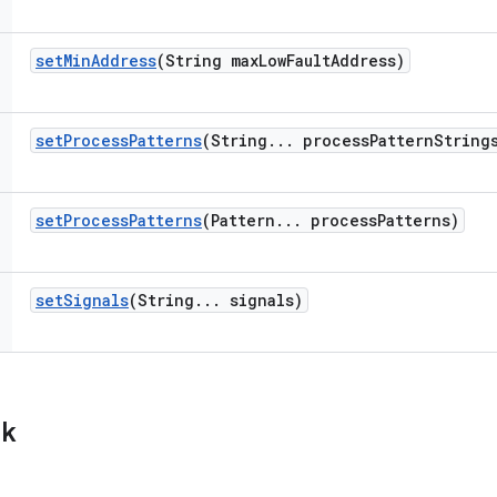
set
Min
Address
(String max
Low
Fault
Address)
set
Process
Patterns
(String
.
.
.
process
Pattern
String
set
Process
Patterns
(Pattern
.
.
.
process
Patterns)
set
Signals
(String
.
.
.
signals)
ik