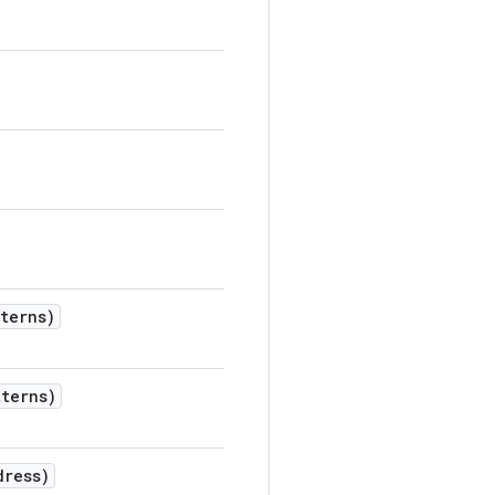
terns)
terns)
dress)