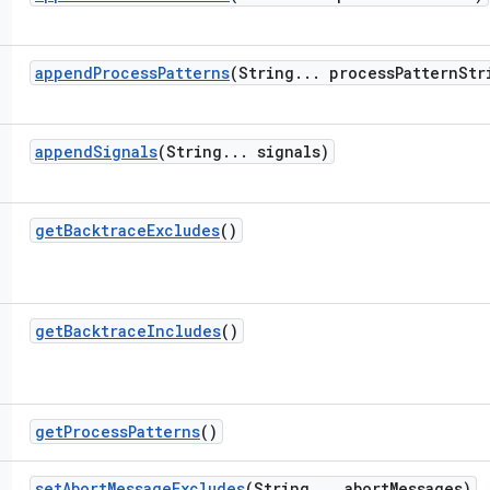
append
Process
Patterns
(String
.
.
.
process
Pattern
Str
append
Signals
(String
.
.
.
signals)
get
Backtrace
Excludes
()
get
Backtrace
Includes
()
get
Process
Patterns
()
set
Abort
Message
Excludes
(String
.
.
.
abort
Messages)