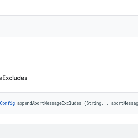
e
Excludes
Config
 appendAbortMessageExcludes (String... abortMessa