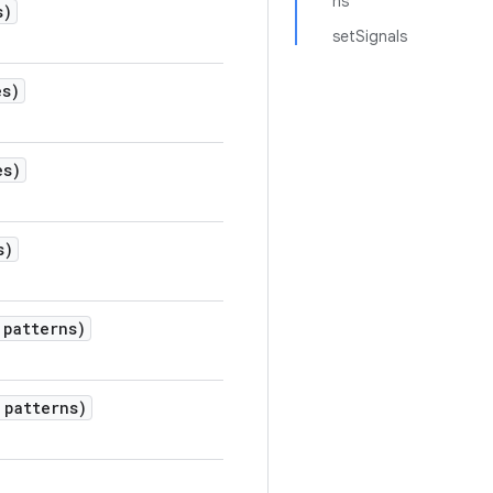
ns
s)
setSignals
es)
es)
s)
patterns)
patterns)