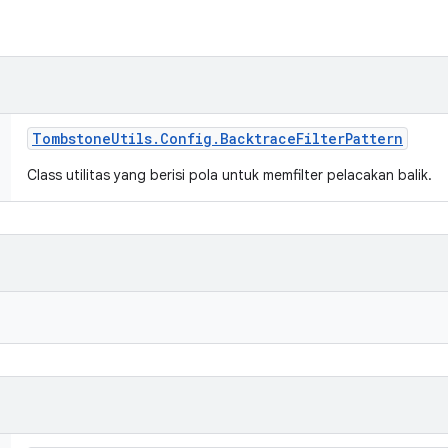
Tombstone
Utils
.
Config
.
Backtrace
Filter
Pattern
Class utilitas yang berisi pola untuk memfilter pelacakan balik.