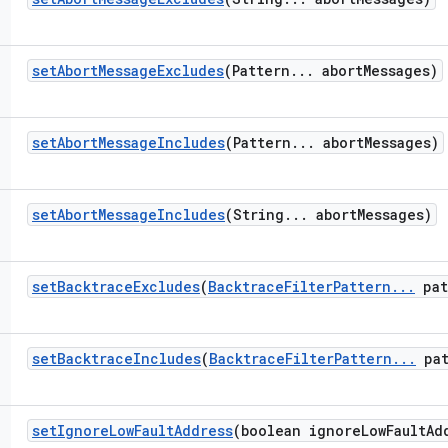
set
Abort
Message
Excludes
(Pattern
.
.
.
abort
Messages)
set
Abort
Message
Includes
(Pattern
.
.
.
abort
Messages)
set
Abort
Message
Includes
(String
.
.
.
abort
Messages)
set
Backtrace
Excludes
(
Backtrace
Filter
Pattern
.
.
.
pat
set
Backtrace
Includes
(
Backtrace
Filter
Pattern
.
.
.
pat
set
Ignore
Low
Fault
Address
(boolean ignore
Low
Fault
Ad