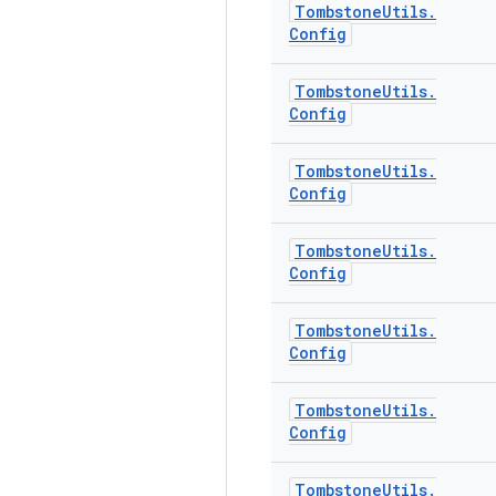
Tombstone
Utils
.
Config
Tombstone
Utils
.
Config
Tombstone
Utils
.
Config
Tombstone
Utils
.
Config
Tombstone
Utils
.
Config
Tombstone
Utils
.
Config
Tombstone
Utils
.