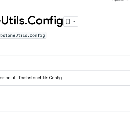
e
Utils
.
Config
mbstoneUtils.Config
mmon.util.TombstoneUtils.Config