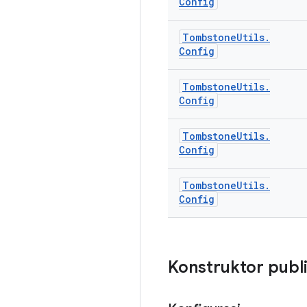
Config
Tombstone
Utils
.
Config
Tombstone
Utils
.
Config
Tombstone
Utils
.
Config
Tombstone
Utils
.
Config
Konstruktor publ