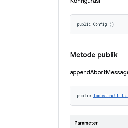
Konfigurasi
public Config ()
Metode publik
append
Abort
Messag
public 
TombstoneUtils.
Parameter