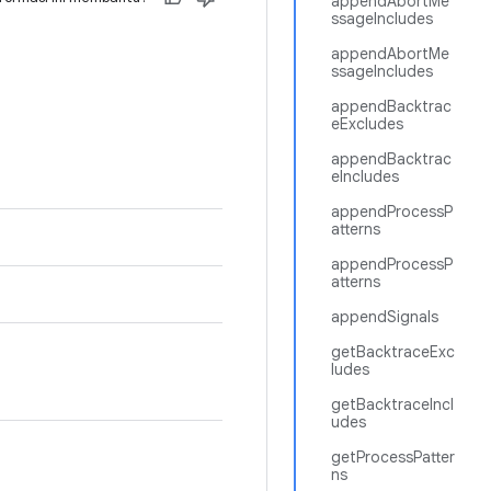
appendAbortMe
ssageIncludes
appendAbortMe
ssageIncludes
appendBacktrac
eExcludes
appendBacktrac
eIncludes
appendProcessP
atterns
appendProcessP
atterns
appendSignals
getBacktraceExc
ludes
getBacktraceIncl
udes
getProcessPatter
ns