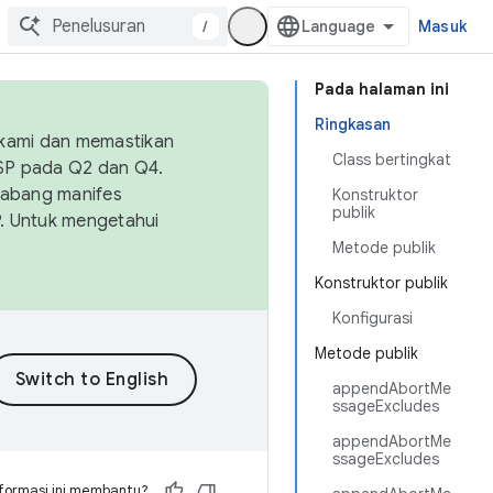
/
Masuk
Pada halaman ini
Ringkasan
 kami dan memastikan
Class bertingkat
OSP pada Q2 dan Q4.
Cabang manifes
Konstruktor
publik
SP. Untuk mengetahui
Metode publik
Konstruktor publik
Konfigurasi
Metode publik
appendAbortMe
ssageExcludes
appendAbortMe
ssageExcludes
formasi ini membantu?