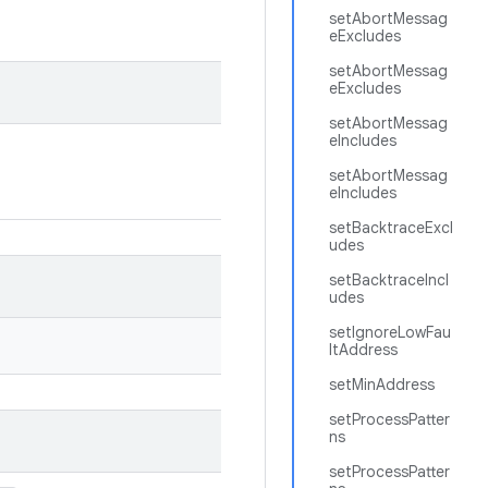
setAbortMessag
eExcludes
setAbortMessag
eExcludes
setAbortMessag
eIncludes
setAbortMessag
eIncludes
setBacktraceExcl
udes
setBacktraceIncl
udes
setIgnoreLowFau
ltAddress
setMinAddress
setProcessPatter
ns
setProcessPatter