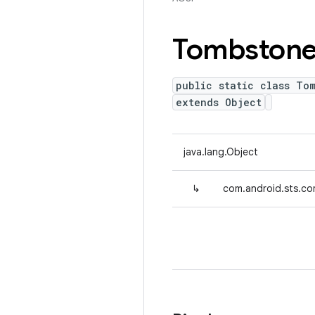
Tombston
public static class To
extends Object
java.lang.Object
↳
com.android.sts.co