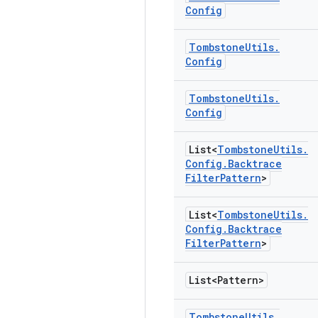
Config
Tombstone
Utils
.
Config
Tombstone
Utils
.
Config
List<
Tombstone
Utils
.
Config
.
Backtrace
Filter
Pattern
>
List<
Tombstone
Utils
.
Config
.
Backtrace
Filter
Pattern
>
List<Pattern>
Tombstone
Utils
.