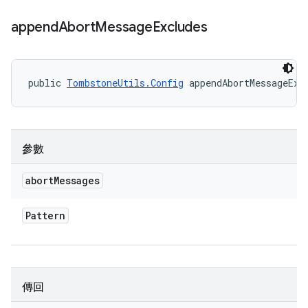
append
Abort
Message
Excludes
public 
TombstoneUtils.Config
 appendAbortMessageExc
參數
abort
Messages
Pattern
傳回