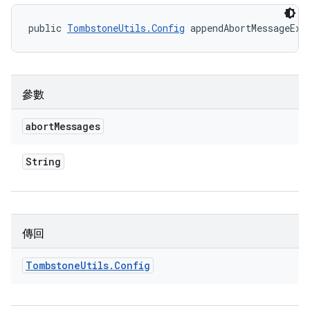
public 
TombstoneUtils.Config
 appendAbortMessageExc
參數
abort
Messages
String
傳回
Tombstone
Utils
.
Config