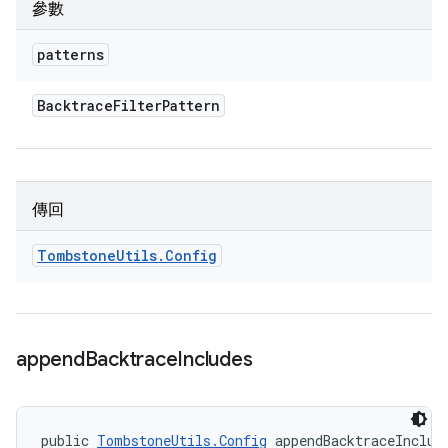
參數
patterns
Backtrace
Filter
Pattern
傳回
Tombstone
Utils
.
Config
append
Backtrace
Includes
public 
TombstoneUtils.Config
 appendBacktraceInclud