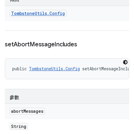
Tombstone
Utils
.
Config
set
Abort
Message
Includes
public 
TombstoneUtils.Config
 setAbortMessageInclud
參數
abort
Messages
String