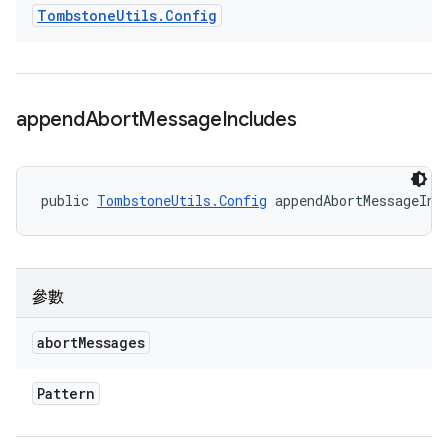
Tombstone
Utils
.
Config
append
Abort
Message
Includes
public 
TombstoneUtils.Config
 appendAbortMessageInc
參數
abort
Messages
Pattern