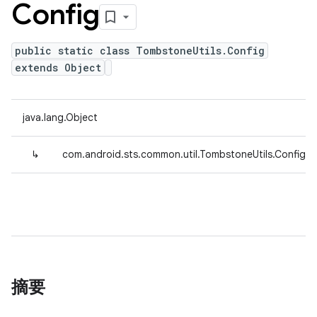
Config
public static class TombstoneUtils.Config
extends Object
java.lang.Object
↳
com.android.sts.common.util.TombstoneUtils.Config
摘要