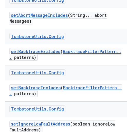
Tombstone
Utils
.
Config
set
Abort
Message
Includes
(String
.
.
.
abort
Messages)
Tombstone
Utils
.
Config
set
Backtrace
Excludes
(
Backtrace
Filter
Pattern
.
.
.
patterns)
Tombstone
Utils
.
Config
set
Backtrace
Includes
(
Backtrace
Filter
Pattern
.
.
.
patterns)
Tombstone
Utils
.
Config
set
Ignore
Low
Fault
Address
(boolean ignore
Low
Fault
Address)