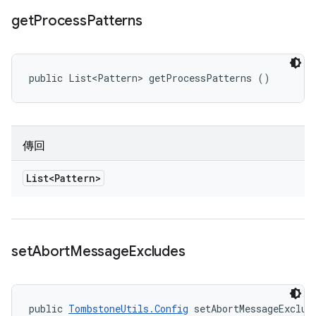
get
Process
Patterns
public List<Pattern> getProcessPatterns ()
傳回
List<Pattern>
set
Abort
Message
Excludes
public 
TombstoneUtils.Config
 setAbortMessageExclud