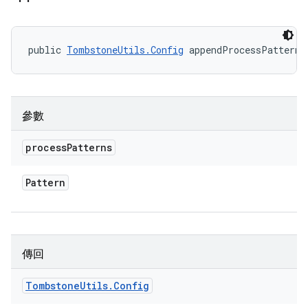
public 
TombstoneUtils.Config
 appendProcessPatterns
參數
process
Patterns
Pattern
傳回
Tombstone
Utils
.
Config