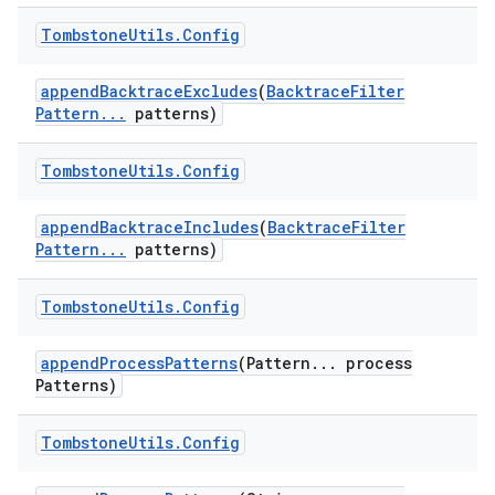
Tombstone
Utils
.
Config
append
Backtrace
Excludes
(
Backtrace
Filter
Pattern
.
.
.
patterns)
Tombstone
Utils
.
Config
append
Backtrace
Includes
(
Backtrace
Filter
Pattern
.
.
.
patterns)
Tombstone
Utils
.
Config
append
Process
Patterns
(Pattern
.
.
.
process
Patterns)
Tombstone
Utils
.
Config