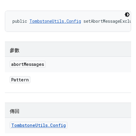
public 
TombstoneUtils.Config
 setAbortMessageExclud
參數
abort
Messages
Pattern
傳回
Tombstone
Utils
.
Config