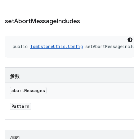
set
Abort
Message
Includes
public 
TombstoneUtils.Config
 setAbortMessageInclud
參數
abort
Messages
Pattern
傳回