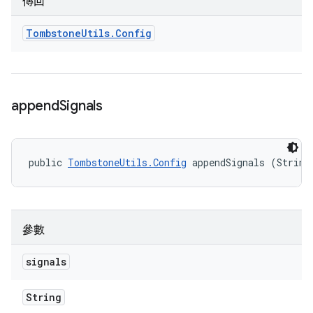
傳回
Tombstone
Utils
.
Config
append
Signals
public 
TombstoneUtils.Config
 appendSignals (String
參數
signals
String