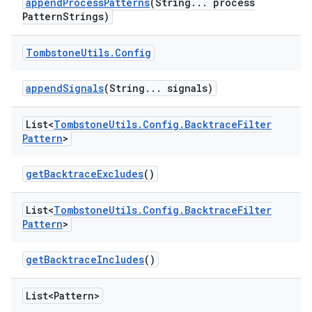
append
Process
Patterns
(String
.
.
.
process
Pattern
Strings)
Tombstone
Utils
.
Config
append
Signals
(String
.
.
.
signals)
List<
Tombstone
Utils
.
Config
.
Backtrace
Filter
Pattern
>
get
Backtrace
Excludes
()
List<
Tombstone
Utils
.
Config
.
Backtrace
Filter
Pattern
>
get
Backtrace
Includes
()
List<Pattern>