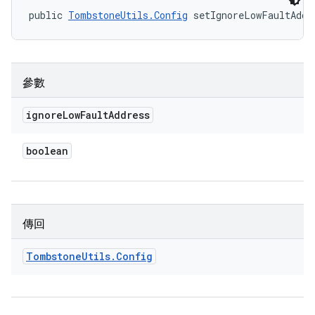
public 
TombstoneUtils.Config
 setIgnoreLowFaultAddr
參數
ignore
Low
Fault
Address
boolean
傳回
Tombstone
Utils
.
Config