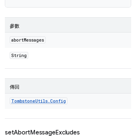
參數
abort
Messages
String
傳回
Tombstone
Utils
.
Config
set
Abort
Message
Excludes