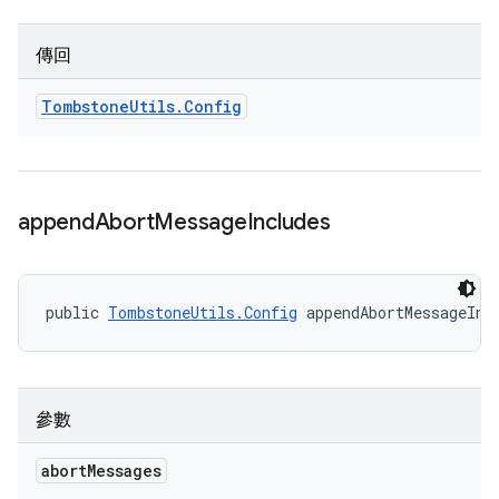
傳回
Tombstone
Utils
.
Config
append
Abort
Message
Includes
public 
TombstoneUtils.Config
 appendAbortMessageInc
參數
abort
Messages