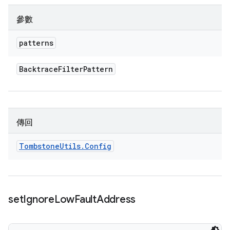
參數
patterns
Backtrace
Filter
Pattern
傳回
Tombstone
Utils
.
Config
set
Ignore
Low
Fault
Address