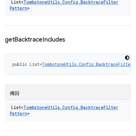
List<
Tombstone
Utils
.
Config
.
Backtrace
Filter
Pattern
>
get
Backtrace
Includes
public List<
TombstoneUtils.Config.BacktraceFilterP
傳回
List<
Tombstone
Utils
.
Config
.
Backtrace
Filter
Pattern
>