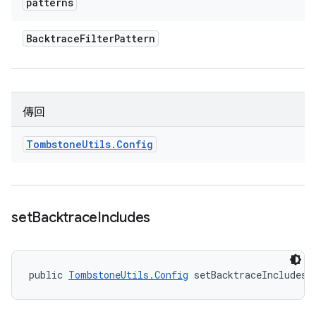
patterns
Backtrace
Filter
Pattern
傳回
Tombstone
Utils
.
Config
set
Backtrace
Includes
public 
TombstoneUtils.Config
 setBacktraceIncludes 