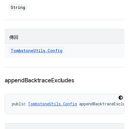
String
傳回
Tombstone
Utils
.
Config
append
Backtrace
Excludes
public 
TombstoneUtils.Config
 appendBacktraceExclud