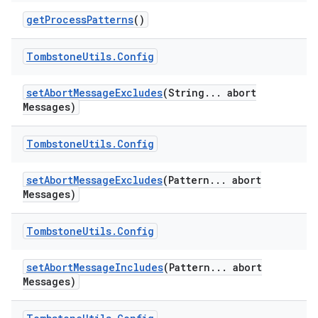
get
Process
Patterns
()
Tombstone
Utils
.
Config
set
Abort
Message
Excludes
(String
.
.
.
abort
Messages)
Tombstone
Utils
.
Config
set
Abort
Message
Excludes
(Pattern
.
.
.
abort
Messages)
Tombstone
Utils
.
Config
set
Abort
Message
Includes
(Pattern
.
.
.
abort
Messages)