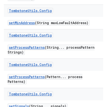
Tombstone
Utils
.
Config
set
Min
Address
(String max
Low
Fault
Address)
Tombstone
Utils
.
Config
set
Process
Patterns
(String
.
.
.
process
Pattern
Strings)
Tombstone
Utils
.
Config
set
Process
Patterns
(Pattern
.
.
.
process
Patterns)
Tombstone
Utils
.
Config
set
Signals
(String
.
.
.
signals)