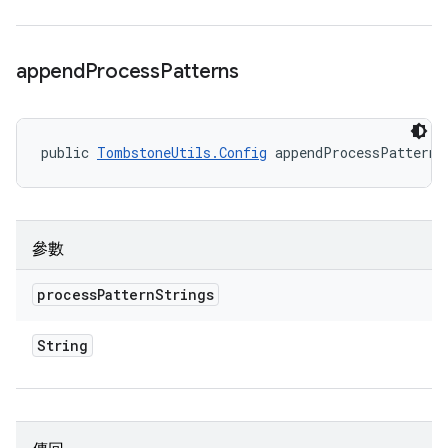
append
Process
Patterns
public 
TombstoneUtils.Config
 appendProcessPatterns
參數
process
Pattern
Strings
String