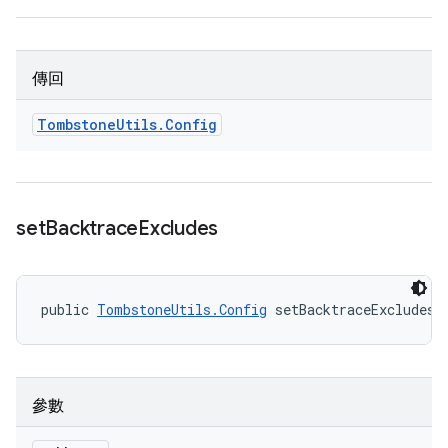
傳回
Tombstone
Utils
.
Config
set
Backtrace
Excludes
public 
TombstoneUtils.Config
 setBacktraceExcludes 
參數