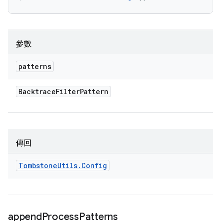
參數
patterns
Backtrace
Filter
Pattern
傳回
Tombstone
Utils
.
Config
append
Process
Patterns