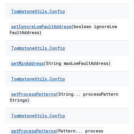
Tombstone
Utils
.
Config
set
Ignore
Low
Fault
Address
(boolean ignore
Low
Fault
Address)
Tombstone
Utils
.
Config
set
Min
Address
(String max
Low
Fault
Address)
Tombstone
Utils
.
Config
set
Process
Patterns
(String
.
.
.
process
Pattern
Strings)
Tombstone
Utils
.
Config
set
Process
Patterns
(Pattern
.
.
.
process