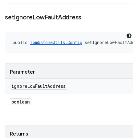
set
Ignore
Low
Fault
Address
public 
TombstoneUtils.Config
 setIgnoreLowFaultAddr
Parameter
ignore
Low
Fault
Address
boolean
Returns