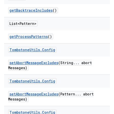
get
Backtrace
Includes
()
List<Pattern>
get
Process
Patterns
()
Tombstone
Utils
.
Config
set
Abort
Message
Excludes
(String
.
.
.
abort
Messages)
Tombstone
Utils
.
Config
set
Abort
Message
Excludes
(Pattern
.
.
.
abort
Messages)
Tombstone
Utils
.
Config