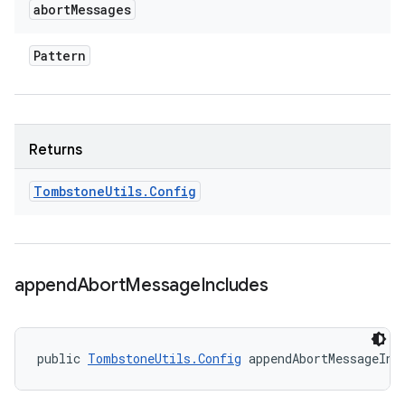
abort
Messages
Pattern
Returns
Tombstone
Utils
.
Config
append
Abort
Message
Includes
public 
TombstoneUtils.Config
 appendAbortMessageInc