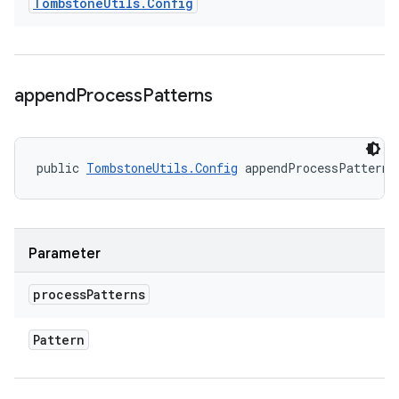
Tombstone
Utils
.
Config
append
Process
Patterns
public 
TombstoneUtils.Config
 appendProcessPatterns
Parameter
process
Patterns
Pattern