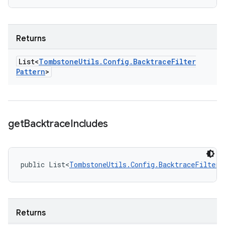
Returns
List<
Tombstone
Utils
.
Config
.
Backtrace
Filter
Pattern
>
get
Backtrace
Includes
public List<
TombstoneUtils.Config.BacktraceFilterP
Returns