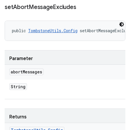
set
Abort
Message
Excludes
public 
TombstoneUtils.Config
 setAbortMessageExclud
Parameter
abort
Messages
String
Returns