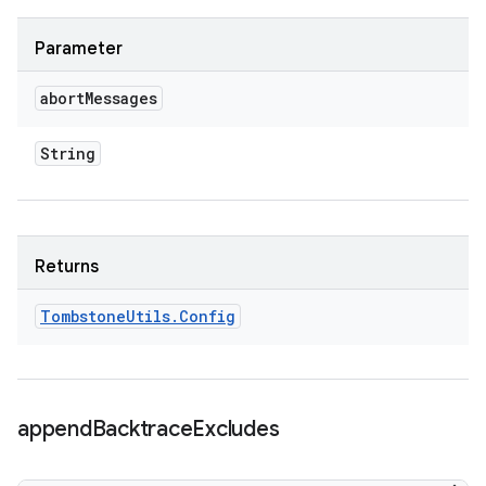
Parameter
abort
Messages
String
Returns
Tombstone
Utils
.
Config
append
Backtrace
Excludes