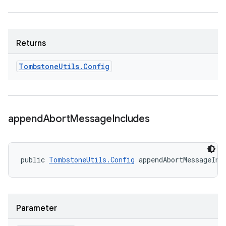
Returns
Tombstone
Utils
.
Config
append
Abort
Message
Includes
public 
TombstoneUtils.Config
 appendAbortMessageInc
Parameter