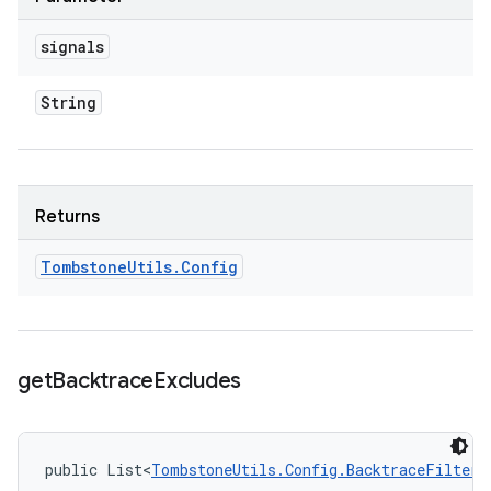
signals
String
Returns
Tombstone
Utils
.
Config
get
Backtrace
Excludes
public List<
TombstoneUtils.Config.BacktraceFilterP