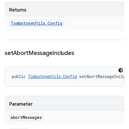
Returns
Tombstone
Utils
.
Config
set
Abort
Message
Includes
public 
TombstoneUtils.Config
 setAbortMessageInclud
Parameter
abort
Messages