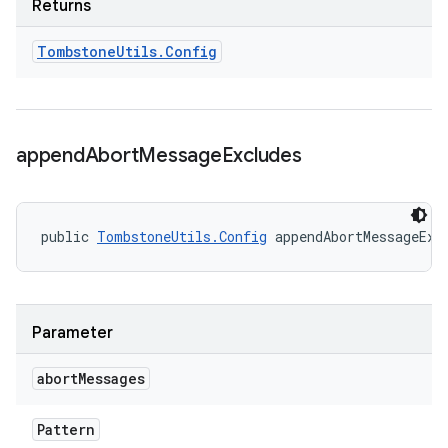
Returns
Tombstone
Utils
.
Config
append
Abort
Message
Excludes
public 
TombstoneUtils.Config
 appendAbortMessageExc
Parameter
abort
Messages
Pattern