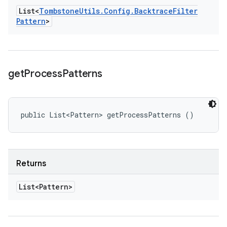
List<
Tombstone
Utils
.
Config
.
Backtrace
Filter
Pattern
>
get
Process
Patterns
public List<Pattern> getProcessPatterns ()
Returns
List<Pattern>