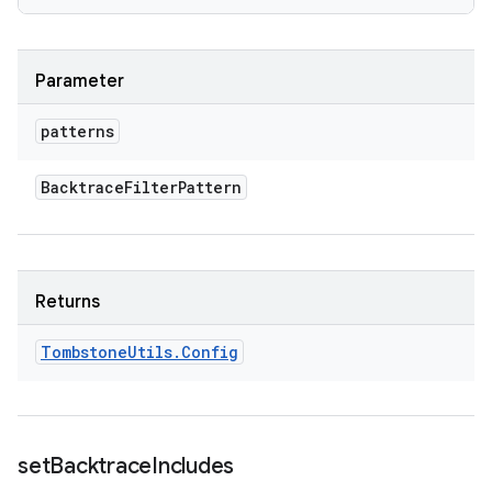
Parameter
patterns
Backtrace
Filter
Pattern
Returns
Tombstone
Utils
.
Config
set
Backtrace
Includes