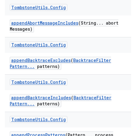
Tombstone
Utils
.
Config
append
Abort
Message
Includes
(String
.
.
.
abort
Messages)
Tombstone
Utils
.
Config
append
Backtrace
Excludes
(
Backtrace
Filter
Pattern
.
.
.
patterns)
Tombstone
Utils
.
Config
append
Backtrace
Includes
(
Backtrace
Filter
Pattern
.
.
.
patterns)
Tombstone
Utils
.
Config
append
Process
Patterns
(Pattern
.
.
.
process