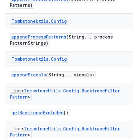
Patterns)
Tombstone
Utils
.
Config
append
Process
Patterns
(String
.
.
.
process
Pattern
Strings)
Tombstone
Utils
.
Config
append
Signals
(String
.
.
.
signals)
List<
Tombstone
Utils
.
Config
.
Backtrace
Filter
Pattern
>
get
Backtrace
Excludes
()
List<
Tombstone
Utils
.
Config
.
Backtrace
Filter
Pattern
>