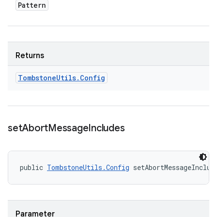
Pattern
Returns
Tombstone
Utils
.
Config
set
Abort
Message
Includes
public 
TombstoneUtils.Config
 setAbortMessageInclud
Parameter