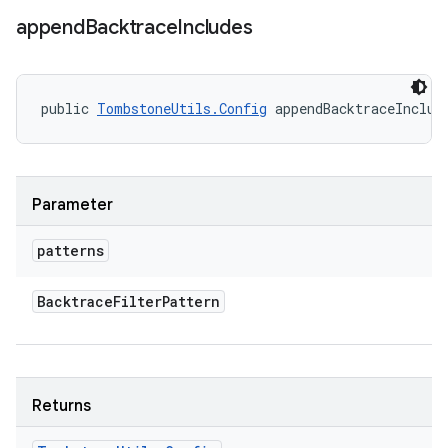
append
Backtrace
Includes
public 
TombstoneUtils.Config
 appendBacktraceInclud
Parameter
patterns
Backtrace
Filter
Pattern
Returns