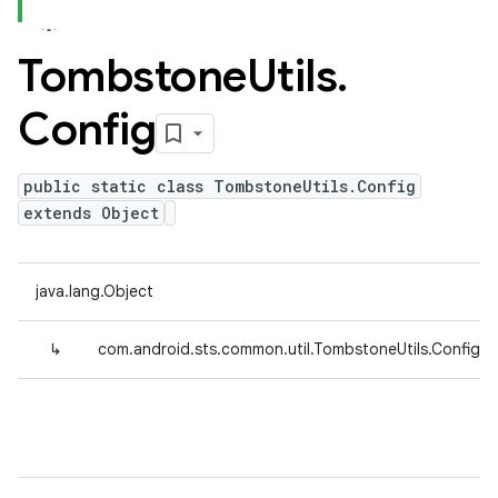
Tombstone
Utils
.
Config
public static class TombstoneUtils.Config
extends Object
java.lang.Object
↳
com.android.sts.common.util.TombstoneUtils.Config