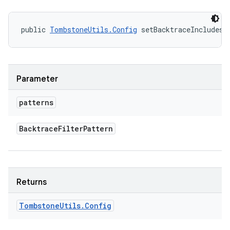
public 
TombstoneUtils.Config
 setBacktraceIncludes 
Parameter
patterns
Backtrace
Filter
Pattern
Returns
Tombstone
Utils
.
Config