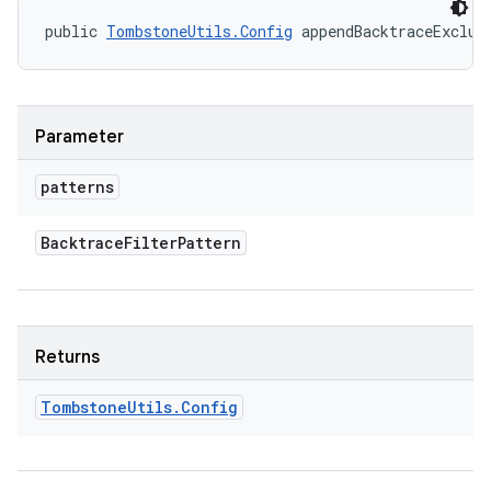
public 
TombstoneUtils.Config
 appendBacktraceExclud
Parameter
patterns
Backtrace
Filter
Pattern
Returns
Tombstone
Utils
.
Config