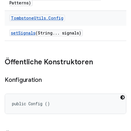
Patterns)
Tombstone
Utils
.
Config
set
Signals
(String
.
.
.
signals)
Öffentliche Konstruktoren
Konfiguration
public Config ()