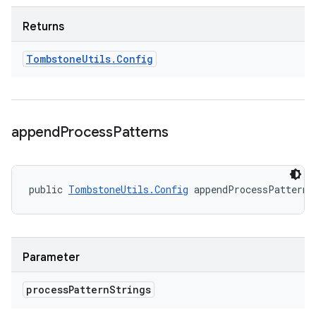
Returns
Tombstone
Utils
.
Config
append
Process
Patterns
public 
TombstoneUtils.Config
 appendProcessPatterns
Parameter
process
Pattern
Strings