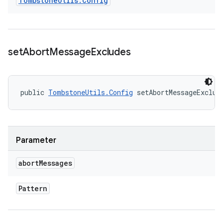
Tombstone
Utils
.
Config
set
Abort
Message
Excludes
public 
TombstoneUtils.Config
 setAbortMessageExclud
Parameter
abort
Messages
Pattern