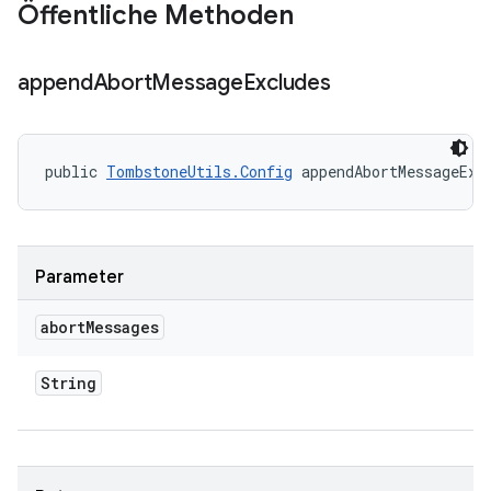
Öffentliche Methoden
append
Abort
Message
Excludes
public 
TombstoneUtils.Config
 appendAbortMessageExc
Parameter
abort
Messages
String