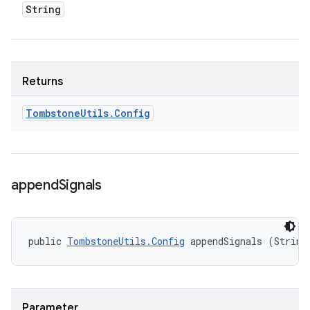
String
Returns
Tombstone
Utils
.
Config
append
Signals
public 
TombstoneUtils.Config
 appendSignals (String
Parameter