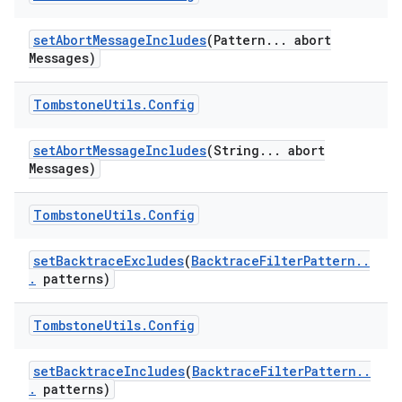
set
Abort
Message
Includes
(Pattern
.
.
.
abort
Messages)
Tombstone
Utils
.
Config
set
Abort
Message
Includes
(String
.
.
.
abort
Messages)
Tombstone
Utils
.
Config
set
Backtrace
Excludes
(
Backtrace
Filter
Pattern
.
.
.
patterns)
Tombstone
Utils
.
Config
set
Backtrace
Includes
(
Backtrace
Filter
Pattern
.
.
.
patterns)