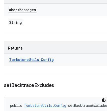
abort
Messages
String
Returns
Tombstone
Utils
.
Config
set
Backtrace
Excludes
public 
TombstoneUtils.Config
 setBacktraceExcludes 