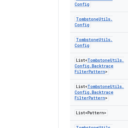
Config
Tombstone
Utils
.
Config
Tombstone
Utils
.
Config
List<
Tombstone
Utils
.
Config
.
Backtrace
Filter
Pattern
>
List<
Tombstone
Utils
.
Config
.
Backtrace
Filter
Pattern
>
List<Pattern>
Tombstone
Utils
.