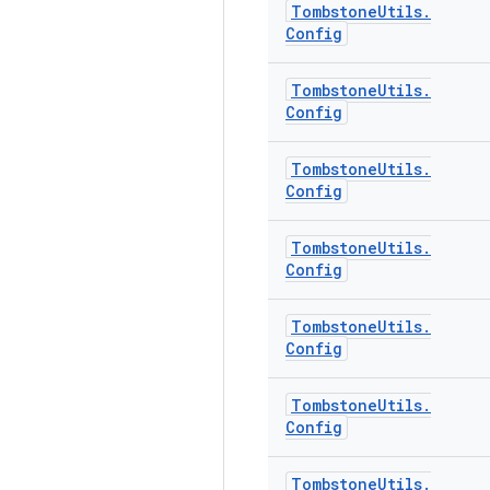
Tombstone
Utils
.
Config
Tombstone
Utils
.
Config
Tombstone
Utils
.
Config
Tombstone
Utils
.
Config
Tombstone
Utils
.
Config
Tombstone
Utils
.
Config
Tombstone
Utils
.