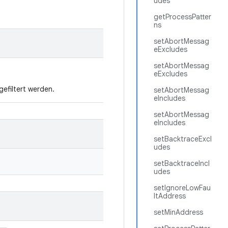
udes
getProcessPatter
ns
setAbortMessag
eExcludes
setAbortMessag
eExcludes
gefiltert werden.
setAbortMessag
eIncludes
setAbortMessag
eIncludes
setBacktraceExcl
udes
setBacktraceIncl
udes
setIgnoreLowFau
ltAddress
setMinAddress