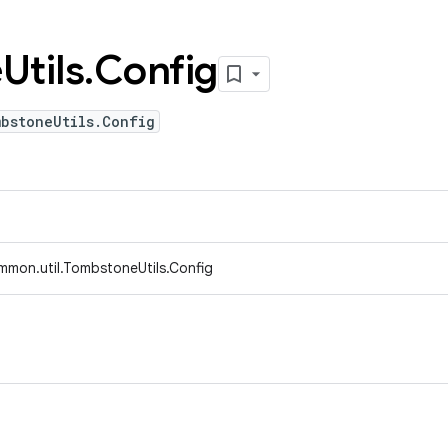
e
Utils
.
Config
mbstoneUtils.Config
mmon.util.TombstoneUtils.Config