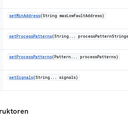
set
Min
Address
(String max
Low
Fault
Address)
set
Process
Patterns
(String
.
.
.
process
Pattern
String
set
Process
Patterns
(Pattern
.
.
.
process
Patterns)
set
Signals
(String
.
.
.
signals)
truktoren