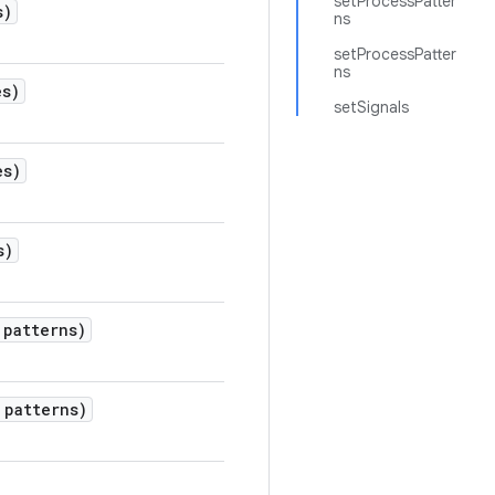
setProcessPatter
s)
ns
setProcessPatter
ns
es)
setSignals
es)
s)
patterns)
patterns)