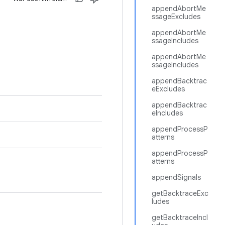
appendAbortMe
ssageExcludes
appendAbortMe
ssageIncludes
appendAbortMe
ssageIncludes
appendBacktrac
eExcludes
appendBacktrac
eIncludes
appendProcessP
atterns
appendProcessP
atterns
appendSignals
getBacktraceExc
ludes
getBacktraceIncl