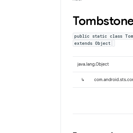
Tombston
public static class To
extends Object
java.lang.Object
↳
com.android.sts.co