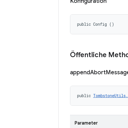
Konfiguration
public Config ()
Öffentliche Meth
append
Abort
Messag
public 
TombstoneUtils.
Parameter