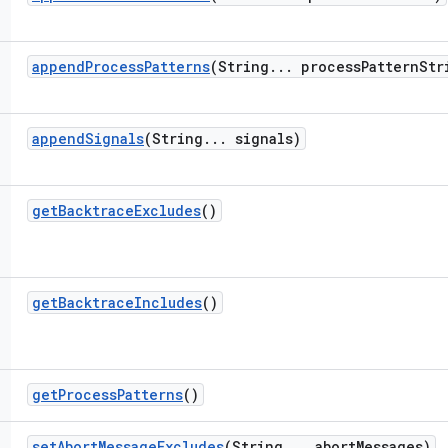
append
Process
Patterns
(String
.
.
.
process
Pattern
Str
append
Signals
(String
.
.
.
signals)
get
Backtrace
Excludes
()
get
Backtrace
Includes
()
get
Process
Patterns
()
set
Abort
Message
Excludes
(String
.
.
.
abort
Messages)