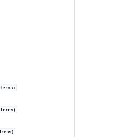
terns)
terns)
dress)