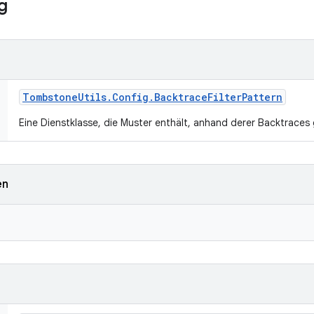
g
Tombstone
Utils
.
Config
.
Backtrace
Filter
Pattern
Eine Dienstklasse, die Muster enthält, anhand derer Backtraces 
en