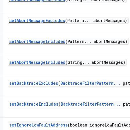
set
Abort
Message
Excludes
(Pattern
.
.
.
abort
Messages)
set
Abort
Message
Includes
(Pattern
.
.
.
abort
Messages)
set
Abort
Message
Includes
(String
.
.
.
abort
Messages)
set
Backtrace
Excludes
(
Backtrace
Filter
Pattern
.
.
.
pat
set
Backtrace
Includes
(
Backtrace
Filter
Pattern
.
.
.
pat
set
Ignore
Low
Fault
Address
(boolean ignore
Low
Fault
Ad