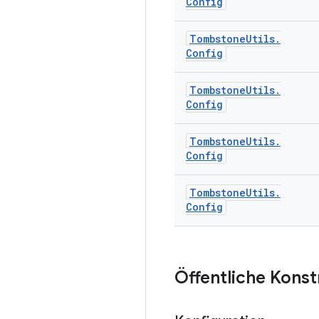
Config
Tombstone
Utils
.
Config
Tombstone
Utils
.
Config
Tombstone
Utils
.
Config
Tombstone
Utils
.
Config
Öffentliche Kons