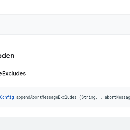
oden
e
Excludes
Config
 appendAbortMessageExcludes (String... abortMessa