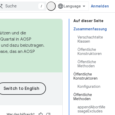
/
Anmelden
Auf dieser Seite
Zusammenfassung
tützen und die
Verschachtelte
. Quartal in AOSP
Klassen
 und dazu beizutragen.
Öffentliche
ease, das an AOSP
Konstruktoren
Öffentliche
Methoden
Öffentliche
Konstruktoren
Konfiguration
Öffentliche
Methoden
appendAbortMe
ssageExcludes
War das hilfreich?