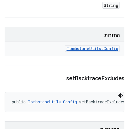
String
החזרות
Tombstone
Utils
.
Config
set
Backtrace
Excludes
public 
TombstoneUtils.Config
 setBacktraceExcludes 