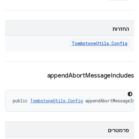
החזרות
Tombstone
Utils
.
Config
append
Abort
Message
Includes
public 
TombstoneUtils.Config
 appendAbortMessageInc
פרמטרים