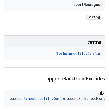
abort
Messages
String
החזרות
Tombstone
Utils
.
Config
append
Backtrace
Excludes
public 
TombstoneUtils.Config
 appendBacktraceExclud