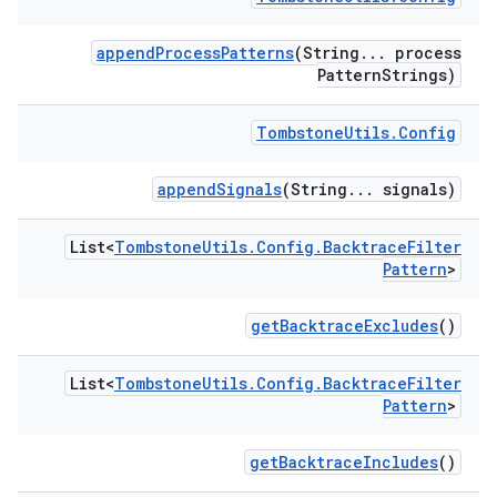
append
Process
Patterns
(String
.
.
.
process
Pattern
Strings)
Tombstone
Utils
.
Config
append
Signals
(String
.
.
.
signals)
List<
Tombstone
Utils
.
Config
.
Backtrace
Filter
Pattern
>
get
Backtrace
Excludes
()
List<
Tombstone
Utils
.
Config
.
Backtrace
Filter
Pattern
>
get
Backtrace
Includes
()