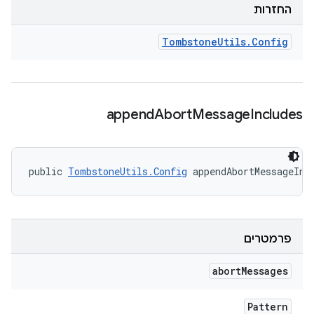
החזרות
Tombstone
Utils
.
Config
append
Abort
Message
Includes
public 
TombstoneUtils.Config
 appendAbortMessageInc
פרמטרים
abort
Messages
Pattern