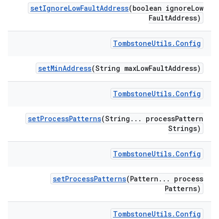
set
Ignore
Low
Fault
Address
(boolean ignore
Low
Fault
Address)
Tombstone
Utils
.
Config
set
Min
Address
(String max
Low
Fault
Address)
Tombstone
Utils
.
Config
set
Process
Patterns
(String
.
.
.
process
Pattern
Strings)
Tombstone
Utils
.
Config
set
Process
Patterns
(Pattern
.
.
.
process
Patterns)
Tombstone
Utils
.
Config