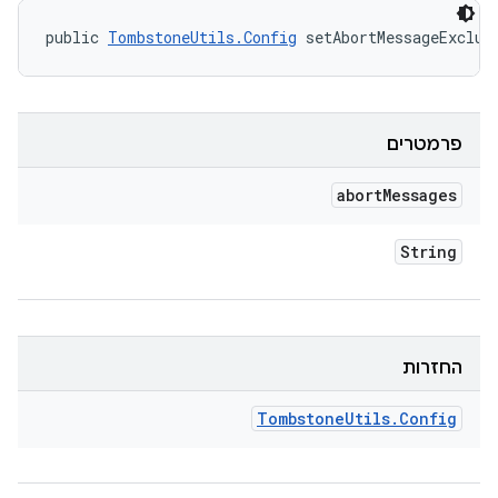
public 
TombstoneUtils.Config
 setAbortMessageExclud
פרמטרים
abort
Messages
String
החזרות
Tombstone
Utils
.
Config