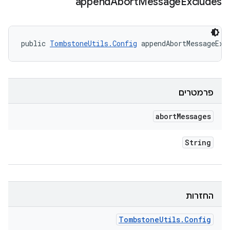
append
Abort
Message
Excludes
public 
TombstoneUtils.Config
 appendAbortMessageExc
פרמטרים
abort
Messages
String
החזרות
Tombstone
Utils
.
Config