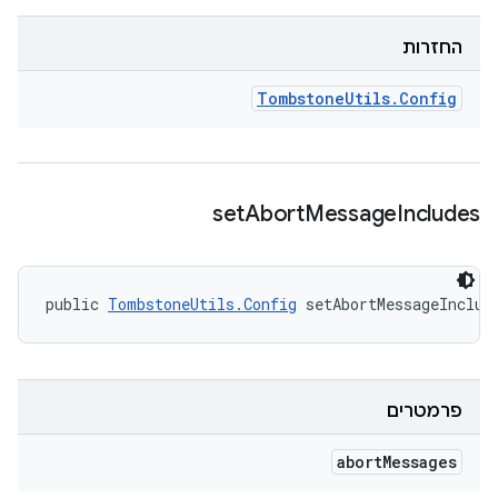
החזרות
Tombstone
Utils
.
Config
set
Abort
Message
Includes
public 
TombstoneUtils.Config
 setAbortMessageInclud
פרמטרים
abort
Messages