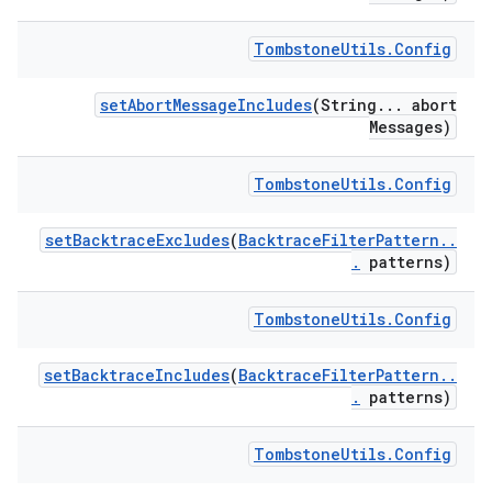
Tombstone
Utils
.
Config
set
Abort
Message
Includes
(String
.
.
.
abort
Messages)
Tombstone
Utils
.
Config
set
Backtrace
Excludes
(
Backtrace
Filter
Pattern
.
.
.
patterns)
Tombstone
Utils
.
Config
set
Backtrace
Includes
(
Backtrace
Filter
Pattern
.
.
.
patterns)
Tombstone
Utils
.
Config