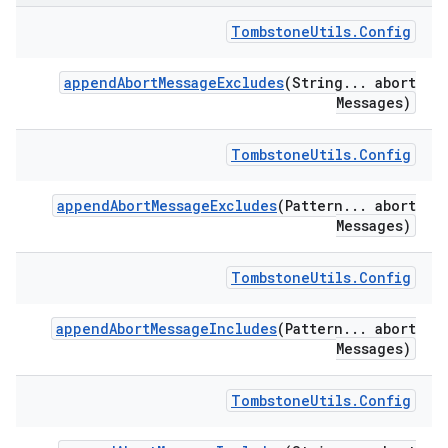
Tombstone
Utils
.
Config
append
Abort
Message
Excludes
(String
.
.
.
abort
Messages)
Tombstone
Utils
.
Config
append
Abort
Message
Excludes
(Pattern
.
.
.
abort
Messages)
Tombstone
Utils
.
Config
append
Abort
Message
Includes
(Pattern
.
.
.
abort
Messages)
Tombstone
Utils
.
Config