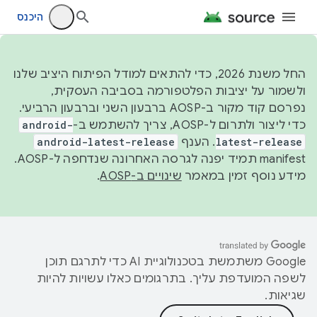
היכנס
החל משנת 2026, כדי להתאים למודל הפיתוח היציב שלנו
ולשמור על יציבות הפלטפורמה בסביבה העסקית,
נפרסם קוד מקור ב-AOSP ברבעון השני וברבעון הרביעי.
כדי ליצור ולתרום ל-AOSP, צריך להשתמש ב-
android-
latest-release
. הענף
android-latest-release
manifest תמיד יפנה לגרסה האחרונה שנדחפה ל-AOSP.
מידע נוסף זמין במאמר
שינויים ב-AOSP
.
‫Google משתמשת בטכנולוגיית AI כדי לתרגם תוכן
לשפה המועדפת עליך. בתרגומים כאלו עשויות להיות
שגיאות.