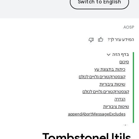
AOSP
המידע עזר לך?
בדף הזה
סיכום
כיתות בתצוגת עץ
קונסטרוקטורים גלויים לכולם
שיטות ציבוריות
קונסטרוקטורים גלויים לכולם
הגדרה
שיטות ציבוריות
appendAbortMessageExcludes
Tombstone
Utils
.