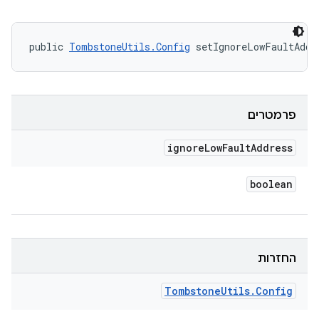
public 
TombstoneUtils.Config
 setIgnoreLowFaultAddr
פרמטרים
ignore
Low
Fault
Address
boolean
החזרות
Tombstone
Utils
.
Config