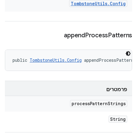
Tombstone
Utils
.
Config
append
Process
Patterns
public 
TombstoneUtils.Config
 appendProcessPatterns
פרמטרים
process
Pattern
Strings
String