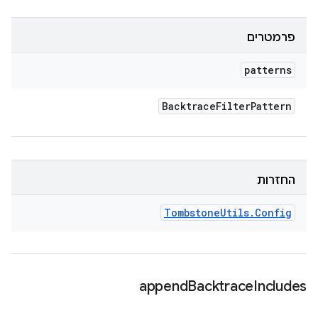
פרמטרים
patterns
Backtrace
Filter
Pattern
החזרות
Tombstone
Utils
.
Config
append
Backtrace
Includes