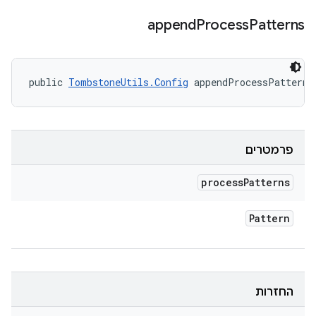
append
Process
Patterns
public 
TombstoneUtils.Config
 appendProcessPatterns
פרמטרים
process
Patterns
Pattern
החזרות