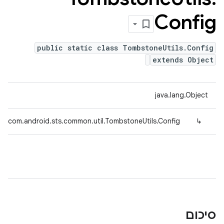
Config
public static class TombstoneUtils.Config
extends Object
java.lang.Object
com.android.sts.common.util.TombstoneUtils.Config
↳
סיכום