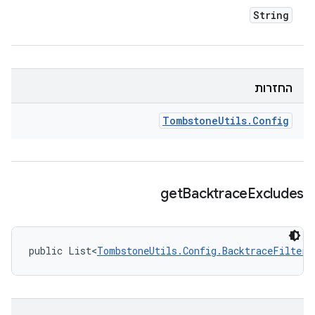
String
החזרות
Tombstone
Utils
.
Config
get
Backtrace
Excludes
public List<
TombstoneUtils.Config.BacktraceFilterP