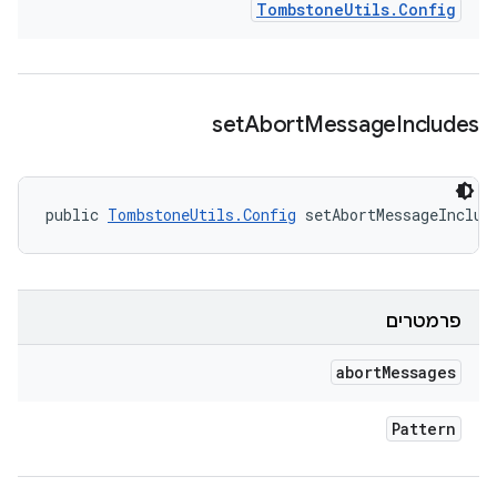
Tombstone
Utils
.
Config
set
Abort
Message
Includes
public 
TombstoneUtils.Config
 setAbortMessageInclud
פרמטרים
abort
Messages
Pattern