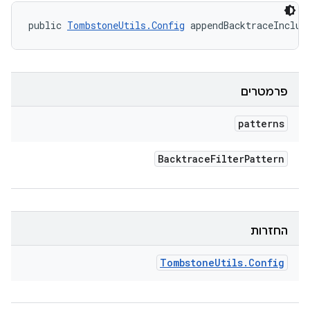
public 
TombstoneUtils.Config
 appendBacktraceInclud
פרמטרים
patterns
Backtrace
Filter
Pattern
החזרות
Tombstone
Utils
.
Config