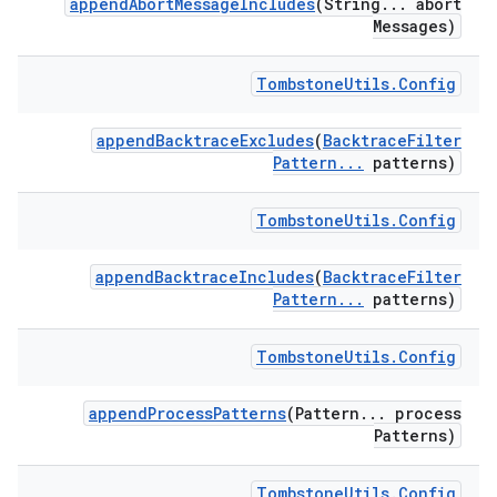
append
Abort
Message
Includes
(String
.
.
.
abort
Messages)
Tombstone
Utils
.
Config
append
Backtrace
Excludes
(
Backtrace
Filter
Pattern
.
.
.
patterns)
Tombstone
Utils
.
Config
append
Backtrace
Includes
(
Backtrace
Filter
Pattern
.
.
.
patterns)
Tombstone
Utils
.
Config
append
Process
Patterns
(Pattern
.
.
.
process
Patterns)
Tombstone
Utils
.
Config