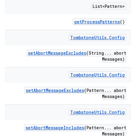
List<Pattern>
get
Process
Patterns
()
Tombstone
Utils
.
Config
set
Abort
Message
Excludes
(String
.
.
.
abort
Messages)
Tombstone
Utils
.
Config
set
Abort
Message
Excludes
(Pattern
.
.
.
abort
Messages)
Tombstone
Utils
.
Config
set
Abort
Message
Includes
(Pattern
.
.
.
abort
Messages)