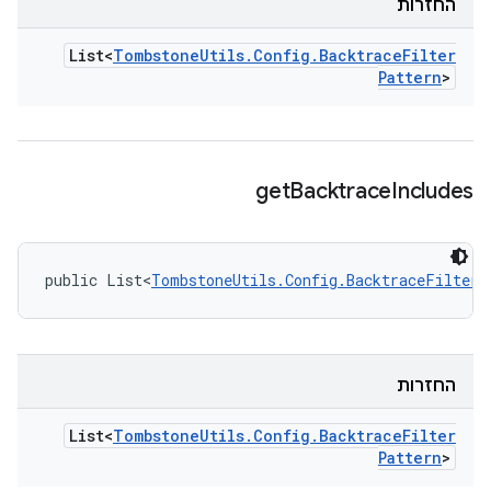
החזרות
List<
Tombstone
Utils
.
Config
.
Backtrace
Filter
Pattern
>
get
Backtrace
Includes
public List<
TombstoneUtils.Config.BacktraceFilterP
החזרות
List<
Tombstone
Utils
.
Config
.
Backtrace
Filter
Pattern
>