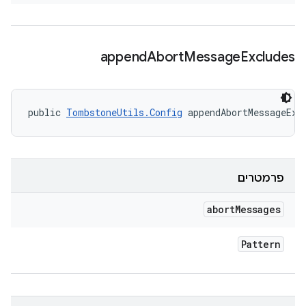
append
Abort
Message
Excludes
public 
TombstoneUtils.Config
 appendAbortMessageExc
פרמטרים
abort
Messages
Pattern