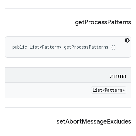
get
Process
Patterns
public List<Pattern> getProcessPatterns ()
החזרות
List<Pattern>
set
Abort
Message
Excludes