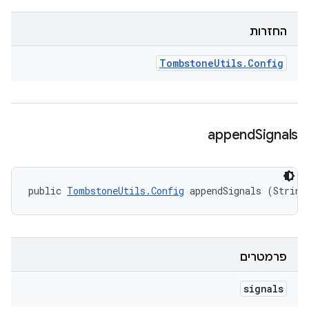
החזרות
Tombstone
Utils
.
Config
append
Signals
public 
TombstoneUtils.Config
 appendSignals (String
פרמטרים
signals