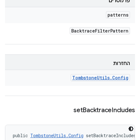
פרמטרים
patterns
Backtrace
Filter
Pattern
החזרות
Tombstone
Utils
.
Config
set
Backtrace
Includes
public 
TombstoneUtils.Config
 setBacktraceIncludes 