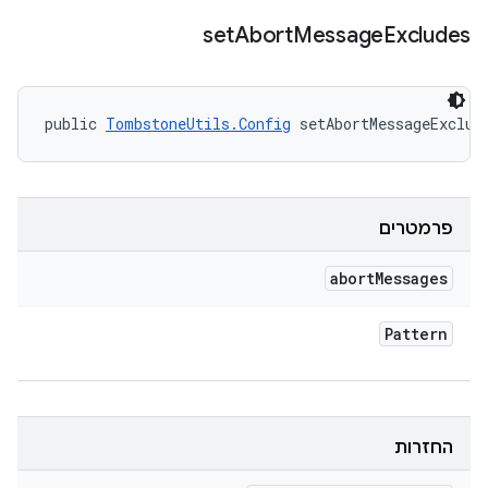
set
Abort
Message
Excludes
public 
TombstoneUtils.Config
 setAbortMessageExclud
פרמטרים
abort
Messages
Pattern
החזרות