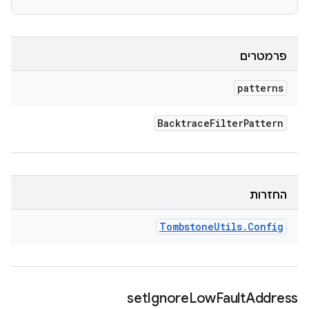
פרמטרים
patterns
Backtrace
Filter
Pattern
החזרות
Tombstone
Utils
.
Config
set
Ignore
Low
Fault
Address