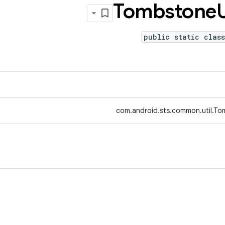
Tombstone
U
public static clas
com.android.sts.common.util.Tom