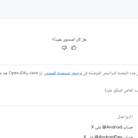
هل كان المحتوى مفيدًا؟
في هذه الصفحة للتراخيص الموضحّة في
ترخيص استخدام المحتوى
التواصل
حساب ‎@Android على X
حساب ‎@AndroidDev على X