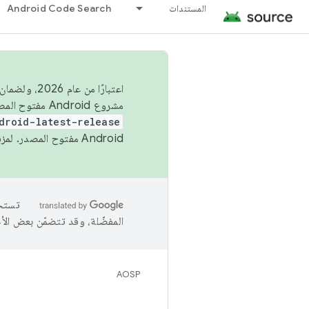
المستندات
Android Code Search
اعتبارًا من
مشروع Android مفتوح المصدر (AOSP) في الربعَين الثاني والرابع. لبناء مشروع Android مفتوح المصدر والمساهمة فيه، استخدِم
droid-latest-release
Android مفتوح المصدر. لمزيد من المعلومات، يُرجى الاطّلاع على
المفضّلة، وقد تتضمّن بعض الأ
AOSP