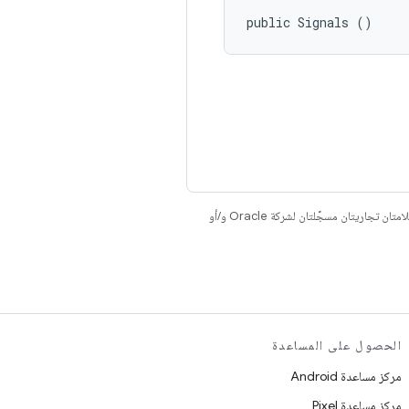
public Signals ()
. إنّ Java وOpenJDK هما علامتان تجاريتان مسجَّلتان لشركة Oracle و/أو
الحصول على المساعدة
مركز مساعدة Android
مركز مساعدة Pixel