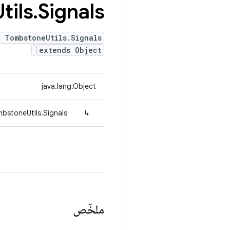
tils
.
Signals
s TombstoneUtils.Signals
extends Object
java.lang.Object
bstoneUtils.Signals
↳
ملخّص