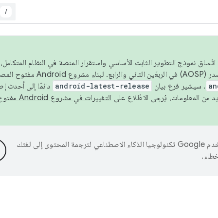
/
 عام 2026، ولضمان اتّساق نموذج التطوير الثابت الأساسي واستقرار المنصة في النظام المت
an
. سيشير فرع بيان
android-latest-release
دائمًا إلى أحدث إ
التغييرات في مشروع Android مفتوح المصدر
تستخدم Google تكنولوجيا الذكاء الاصطناعي لترجمة المحتوى إلى لغتك
خطاء.