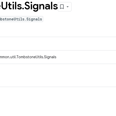
e
Utils
.
Signals
bstoneUtils.Signals
mmon.util.TombstoneUtils.Signals