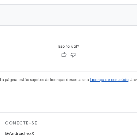
Isso foi útil?
a página estão sujeitos às licenças descritas na
Licença de conteúdo
. Ja
CONECTE-SE
@Android no X