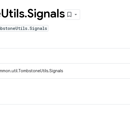
e
Utils
.
Signals
bstoneUtils.Signals
mmon.util.TombstoneUtils.Signals