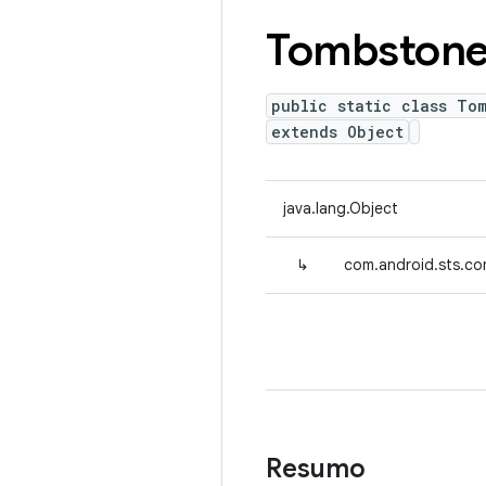
Tombston
public static class Tom
extends Object
java.lang.Object
↳
com.android.sts.co
Resumo