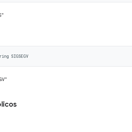
S"
ring SIGSEGV
GV"
licos