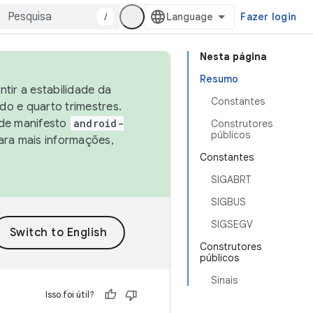
/
Fazer login
Nesta página
Resumo
tir a estabilidade da
Constantes
o e quarto trimestres.
 de manifesto
android-
Construtores
públicos
ara mais informações,
Constantes
SIGABRT
SIGBUS
SIGSEGV
Construtores
públicos
Sinais
Isso foi útil?