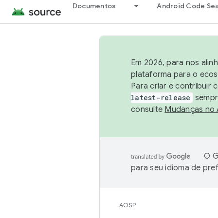
Documentos
Android Code Se
Em 2026, para nos alin
plataforma para o ecos
Para criar e contribuir
latest-release
sempre
consulte
Mudanças no
O G
para seu idioma de pre
AOSP